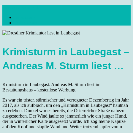
Skip
dresdenreisetipps.de
to
Impressum
content
Reisetipps Dresden, Sehenswürdigkeiten, Ausflugsziele Sachsen,
Datenschutz
Veranstaltungen, Wandern, Kunst und Kultur im schönen Elbflorenz..
Krimisturm in Laubegast –
Andreas M. Sturm liest …
Krimisturm in Laubegast: Andreas M. Sturm liest im
Bestattungshaus – kostenlose Werbung.
Es war ein trister, stürmischer und verregneter Dezembertag im Jahr
2017, als ich aufbrach, um den „Krimisturm in Laubegast“ hautnah
zu erleben. Dunkel war es bereits, die Österreicher Straße nahezu
ausgestorben. Der Wind jaulte so jämmerlich wie ein junger Hund,
der in winterlicher Kälte ausgesetzt wurde. Ich zog meine Kapuze
auf den Kopf und stapfte Wind und Wetter trotzend tapfer voran.