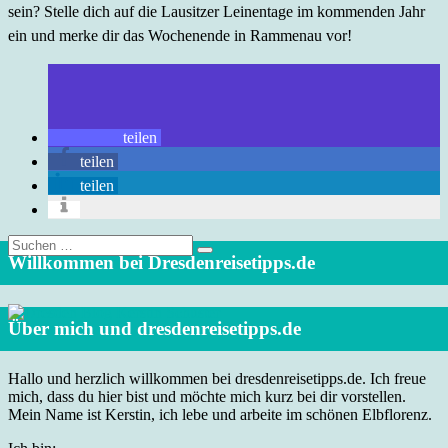
sein? Stelle dich auf die Lausitzer Leinentage im kommenden Jahr
ein und merke dir das Wochenende in Rammenau vor!
teilen
teilen
teilen
Suche
nach:
Willkommen bei Dresdenreisetipps.de
Über mich und dresdenreisetipps.de
Hallo und herzlich willkommen bei dresdenreisetipps.de. Ich freue
mich, dass du hier bist und möchte mich kurz bei dir vorstellen.
Mein Name ist Kerstin, ich lebe und arbeite im schönen Elbflorenz.