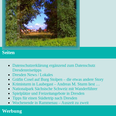
Seiten
Datenschutzerklärung ergänzend zum Datenschutz
Dresdenreisetipps
Dresden News / Lokales
Gräfin Cosel auf Burg Stolpen – die etwas andere Story
Krimisturm in Laubegast – Andreas M. Sturm liest …
Nationalpark Sächsische Schweiz mit Wanderführer
Spielplätze und Freizeitangebote in Dresden
Tipps für einen Städtetrip nach Dresden
Wochenende in Rammenau – Auszeit zu zweit
Werbung