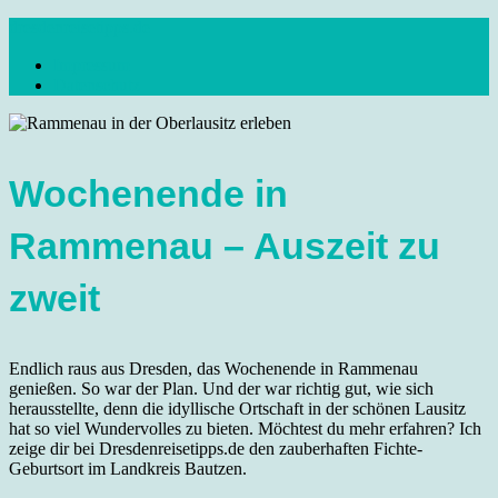
Skip
dresdenreisetipps.de
to
Impressum
content
Reisetipps Dresden, Sehenswürdigkeiten, Ausflugsziele Sachsen,
Datenschutz
Veranstaltungen, Wandern, Kunst und Kultur im schönen Elbflorenz..
Wochenende in
Rammenau – Auszeit zu
zweit
Endlich raus aus Dresden, das Wochenende in Rammenau
genießen. So war der Plan. Und der war richtig gut, wie sich
herausstellte, denn die idyllische Ortschaft in der schönen Lausitz
hat so viel Wundervolles zu bieten. Möchtest du mehr erfahren? Ich
zeige dir bei Dresdenreisetipps.de den zauberhaften Fichte-
Geburtsort im Landkreis Bautzen.