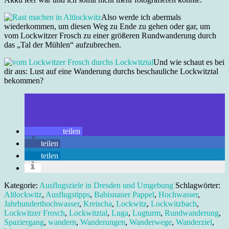
Also werde ich abermals
wiederkommen, um diesen Weg zu Ende zu gehen oder gar, um
vom Lockwitzer Frosch zu einer größeren Rundwanderung durch
das „Tal der Mühlen“ aufzubrechen.
Und wie schaut es bei
dir aus: Lust auf eine Wanderung durchs beschauliche Lockwitztal
bekommen?
teilen
teilen
teilen
Kategorie:
Ausflugsziele in Dresden und Umgebung
Schlagwörter:
Altlockwitz
,
Ausflugstipps
,
Babisnauer Pappel
,
Hochwasser
,
Jahrhunderthochwasser
,
Kreischa
,
Lockwitz
,
Lockwitzbach
,
Lockwitzer Frosch
,
Lockwitztal
,
Luga
,
Lugturm
,
Rundwanderung
,
Spaziergang
,
wandern
,
Wanderungen
,
Wanderwege
,
Wanderziel
,