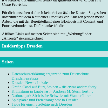
Ich verdiene als Amazon-Partner an qualifizierten Verkäufen eine
kleine Provision.
Für dich entstehen dadurch keinerlei zusätzliche Kosten. So gesehen
unterstützt mit dem Kauf eines Produkts von Amazon jedoch meine
Arbeit, die mit der Bereitstellung eines Blogposts mit Content und
Fotos verbunden ist. Dafür danke ich dir!
Affiliate Links auf meinen Seiten sind mit „Werbung“ oder
„Anzeige“ gekennzeichnet.
Insidertipps Dresden
Seiten
Datenschutzerklärung ergänzend zum Datenschutz
Dresdenreisetipps
Dresden News / Lokales
Gräfin Cosel auf Burg Stolpen – die etwas andere Story
Krimisturm in Laubegast – Andreas M. Sturm liest …
Nationalpark Sächsische Schweiz mit Wanderführer
Spielplätze und Freizeitangebote in Dresden
Tipps für einen Städtetrip nach Dresden