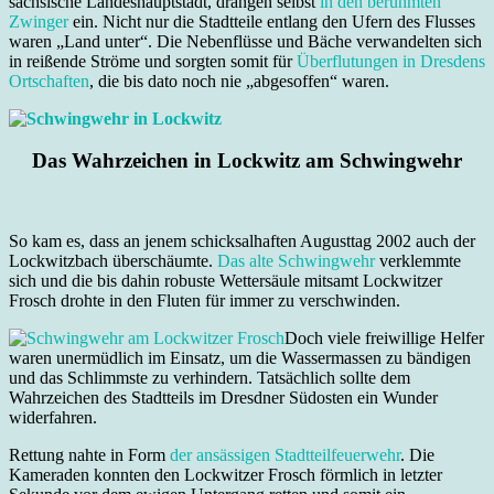
sächsische Landeshauptstadt, drangen selbst
in den berühmten
Zwinger
ein. Nicht nur die Stadtteile entlang den Ufern des Flusses
waren „Land unter“. Die Nebenflüsse und Bäche verwandelten sich
in reißende Ströme und sorgten somit für
Überflutungen in Dresdens
Ortschaften
, die bis dato noch nie „abgesoffen“ waren.
Das Wahrzeichen in Lockwitz am Schwingwehr
So kam es, dass an jenem schicksalhaften Augusttag 2002 auch der
Lockwitzbach überschäumte.
Das alte Schwingwehr
verklemmte
sich und die bis dahin robuste Wettersäule mitsamt Lockwitzer
Frosch drohte in den Fluten für immer zu verschwinden.
Doch viele freiwillige Helfer
waren unermüdlich im Einsatz, um die Wassermassen zu bändigen
und das Schlimmste zu verhindern. Tatsächlich sollte dem
Wahrzeichen des Stadtteils im Dresdner Südosten ein Wunder
widerfahren.
Rettung nahte in Form
der ansässigen Stadtteilfeuerwehr
. Die
Kameraden konnten den Lockwitzer Frosch förmlich in letzter