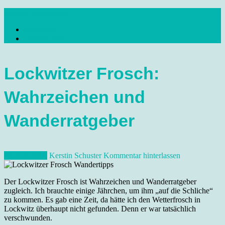
Skip
dresdenreisetipps.de
to
Impressum
content
Reisetipps Dresden, Sehenswürdigkeiten, Ausflugsziele Sachsen,
Datenschutz
Veranstaltungen, Wandern, Kunst und Kultur im schönen Elbflorenz..
Lockwitzer Frosch:
Wahrzeichen und
Wanderratgeber
20. Juni 2023
Kerstin Schuster
Kommentar hinterlassen
Der Lockwitzer Frosch ist Wahrzeichen und Wanderratgeber
zugleich. Ich brauchte einige Jährchen, um ihm „auf die Schliche“
zu kommen. Es gab eine Zeit, da hätte ich den Wetterfrosch in
Lockwitz überhaupt nicht gefunden. Denn er war tatsächlich
verschwunden.