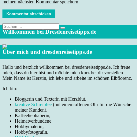
meinen nächsten Kommentar speichern.
Suche
nach:
Willkommen bei Dresdenreisetipps.de
Über mich und dresdenreisetipps.de
Hallo und herzlich willkommen bei dresdenreisetipps.de. Ich freue
mich, dass du hier bist und möchte mich kurz bei dir vorstellen.
Mein Name ist Kerstin, ich lebe und arbeite im schönen Elbflorenz.
Ich bin:
Bloggerin und Texterin mit Herzblut,
kreative Schreibfee
(mit einem offenen Ohr für die Wünsche
meiner Kunden),
Kaffeeliebhaberin,
Heimatverbundene,
Hobbymalerin,
Hobbyfotografin,