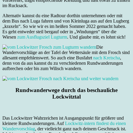
vorbereitet, trägst entsprechende Kleidung und hast etwas zu trinken
im Rucksack.
Alternativ kannst du eine Radtour dorthin unternehmen oder mit
dem Bus nach Luga fahren und von Kleinluga aus auf den Lugberg
„kraxeln“. So wie wir es im heißen Sommer 2022 gemacht haben.
Es geht entweder steil bergauf oder in „Windungen“ über die
Wiesen
zum Ausflugsziel Lugturm
. Und glaube mir, es lohnt sich!
Die
Wandervorschläge an der Tafel der Wettersäule mit dem Frosch sind
allesamt empfehlenswert. So auch eine Busfahrt
nach Kreischa
,
denn von da aus kannst du zu verschiedenen Rundwanderungen
aufbrechen oder bis zum Wilisch wandern.
Rundwanderwege
durch das
beschauliche
Lockwitztal
Das Lockwitzer Wahrzeichen ist Ausgangspunkt für größere und
kleinere Rundwanderungen. Auf
Lockwitz-intern findest du einen
Wandervorschlag
, der vielleicht ganz nach deinem Geschmack ist.