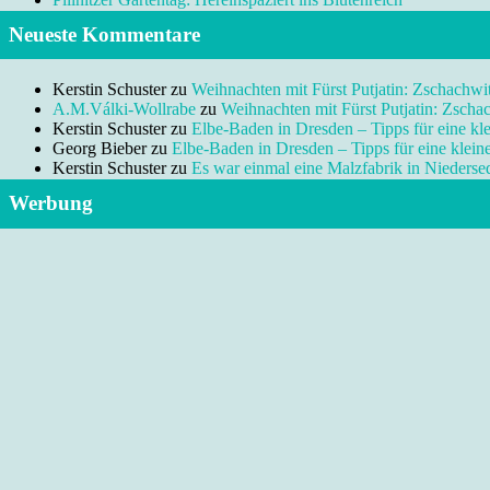
Neueste Kommentare
Kerstin Schuster
zu
Weihnachten mit Fürst Putjatin: Zschachwi
A.M.Válki-Wollrabe
zu
Weihnachten mit Fürst Putjatin: Zscha
Kerstin Schuster
zu
Elbe-Baden in Dresden – Tipps für eine kl
Georg Bieber
zu
Elbe-Baden in Dresden – Tipps für eine klei
Kerstin Schuster
zu
Es war einmal eine Malzfabrik in Niedersed
Werbung