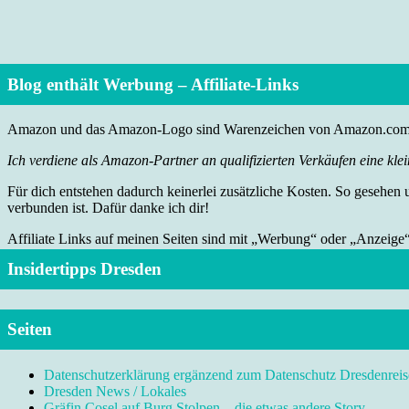
Blog enthält Werbung – Affiliate-Links
Amazon und das Amazon-Logo sind Warenzeichen von Amazon.com, I
Ich verdiene als Amazon-Partner an qualifizierten Verkäufen eine klei
Für dich entstehen dadurch keinerlei zusätzliche Kosten. So gesehen
verbunden ist. Dafür danke ich dir!
Affiliate Links auf meinen Seiten sind mit „Werbung“ oder „Anzeige
Insidertipps Dresden
Seiten
Datenschutzerklärung ergänzend zum Datenschutz Dresdenreis
Dresden News / Lokales
Gräfin Cosel auf Burg Stolpen – die etwas andere Story