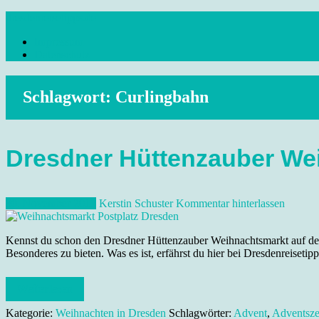
Skip
dresdenreisetipps.de
to
Impressum
content
Reisetipps Dresden, Sehenswürdigkeiten, Ausflugsziele Sachsen, Ver
Datenschutz
Schlagwort:
Curlingbahn
Dresdner Hüttenzauber We
30. November 2013
Kerstin Schuster
Kommentar hinterlassen
Kennst du schon den Dresdner Hüttenzauber Weihnachtsmarkt auf dem 
Besonderes zu bieten. Was es ist, erfährst du hier bei Dresdenreisetipp
Weiterlesen
Kategorie:
Weihnachten in Dresden
Schlagwörter:
Advent
,
Adventsze