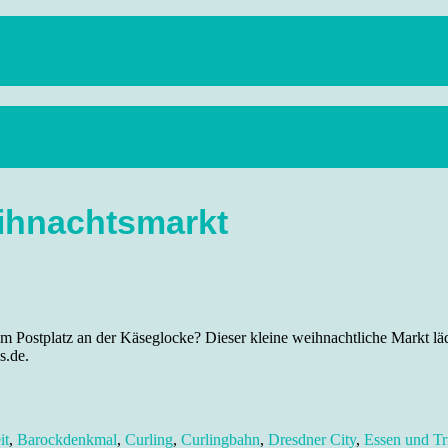
anstaltungen, Wandern, Kunst und Kultur im schönen Elbflorenz..
ihnachtsmarkt
Postplatz an der Käseglocke? Dieser kleine weihnachtliche Markt lädt
s.de.
it
,
Barockdenkmal
,
Curling
,
Curlingbahn
,
Dresdner City
,
Essen und Tr