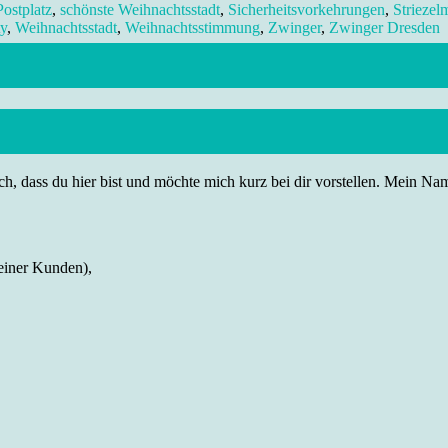
Postplatz
,
schönste Weihnachtsstadt
,
Sicherheitsvorkehrungen
,
Striezel
ty
,
Weihnachtsstadt
,
Weihnachtsstimmung
,
Zwinger
,
Zwinger Dresden
h, dass du hier bist und möchte mich kurz bei dir vorstellen. Mein Name
einer Kunden),