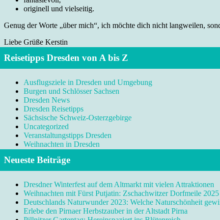
originell und vielseitig.
Genug der Worte „über mich“, ich möchte dich nicht langweilen, sonde
Liebe Grüße Kerstin
Reisetipps Dresden von A bis Z
Ausflugsziele in Dresden und Umgebung
Burgen und Schlösser Sachsen
Dresden News
Dresden Reisetipps
Sächsische Schweiz-Osterzgebirge
Uncategorized
Veranstaltungstipps Dresden
Weihnachten in Dresden
Neueste Beiträge
Dresdner Winterfest auf dem Altmarkt mit vielen Attraktionen
Weihnachten mit Fürst Putjatin: Zschachwitzer Dorfmeile 2025
Deutschlands Naturwunder 2023: Welche Naturschönheit gewi
Erlebe den Pirnaer Herbstzauber in der Altstadt Pirna
Pillnitzer Gartentag: Hereinspaziert ins Blütenreich