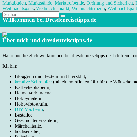
Marktbuden
,
Marktstände
,
Markttreibende
,
Ordnung und Sicherheit
,
Weihnachtsgans
,
Weihnachtsmarkt
,
Weihnachtsmenü
,
Weihnachtspar
Suche
nach:
Willkommen bei Dresdenreisetipps.de
Über mich und dresdenreisetipps.de
Hallo und herzlich willkommen bei dresdenreisetipps.de. Ich freue mic
Ich bin:
Bloggerin und Texterin mit Herzblut,
kreative Schreibfee
(mit einem offenen Ohr für die Wünsche m
Kaffeeliebhaberin,
Heimatverbundene,
Hobbymalerin,
Hobbyfotografin,
DIY Macherin
,
Bastelfee,
Geschichtenerzählerin,
Märchentante,
hochsensibel,
fantasievoll,