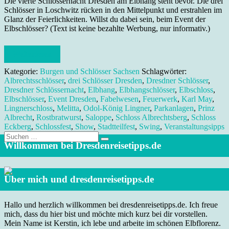
Die vierte Schlössernacht Dresden am Elbhang steht bevor. Die drei
Schlösser in Loschwitz rücken in den Mittelpunkt und erstrahlen im
Glanz der Feierlichkeiten. Willst du dabei sein, beim Event der
Elbschlösser? (Text ist keine bezahlte Werbung, nur informativ.)
Weiterlesen
Kategorie:
Burgen und Schlösser Sachsen
Schlagwörter:
Albrechtsschlösser
,
drei Schlösser Dresden
,
Dresdner Schlösser
,
Dresdner Schlössernacht
,
Elbhang
,
Elbhangschlösser
,
Elbschloss
,
Elbschlösser
,
Event Dresden
,
Fabelwesen
,
Feuerwerk
,
Karl May
,
Lingnerschloss
,
Melitta
,
Odol-König Lingner
,
Parkanlagen
,
Prinz
Albrecht
,
Rostbratwurst
,
Saloppe
,
Schloss Albrechtsberg
,
Schloss
Eckberg
,
Schlossfest
,
Show
,
Stadtteilfest
,
Swing
,
Veranstaltungsipps
Suche
nach:
Willkommen bei Dresdenreisetipps.de
Über mich und dresdenreisetipps.de
Hallo und herzlich willkommen bei dresdenreisetipps.de. Ich freue
mich, dass du hier bist und möchte mich kurz bei dir vorstellen.
Mein Name ist Kerstin, ich lebe und arbeite im schönen Elbflorenz.