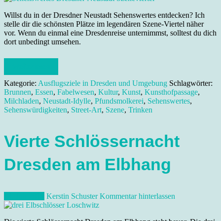
Willst du in der Dresdner Neustadt Sehenswertes entdecken? Ich
stelle dir die schönsten Plätze im legendären Szene-Viertel näher
vor. Wenn du einmal eine Dresdenreise unternimmst, solltest du dich
dort unbedingt umsehen.
Weiterlesen
Kategorie:
Ausflugsziele in Dresden und Umgebung
Schlagwörter:
Brunnen
,
Essen
,
Fabelwesen
,
Kultur
,
Kunst
,
Kunsthofpassage
,
Milchladen
,
Neustadt-Idylle
,
Pfundsmolkerei
,
Sehenswertes
,
Sehenswürdigkeiten
,
Street-Art
,
Szene
,
Trinken
Vierte Schlössernacht
Dresden am Elbhang
14. Juli 2012
Kerstin Schuster
Kommentar hinterlassen