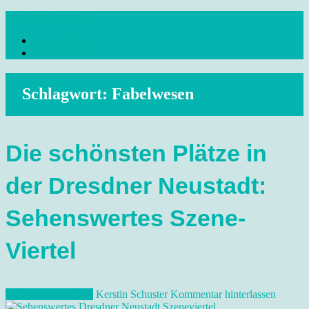
Skip
dresdenreisetipps.de
to
Impressum
content
Reisetipps Dresden, Sehenswürdigkeiten, Ausflugsziele Sachsen,
Datenschutz
Veranstaltungen, Wandern, Kunst und Kultur im schönen Elbflorenz..
Schlagwort:
Fabelwesen
Die schönsten Plätze in
der Dresdner Neustadt:
Sehenswertes Szene-
Viertel
25. November 2018
Kerstin Schuster
Kommentar hinterlassen