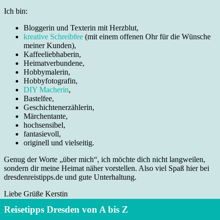
Ich bin:
Bloggerin und Texterin mit Herzblut,
kreative Schreibfee
(mit einem offenen Ohr für die Wünsche
meiner Kunden),
Kaffeeliebhaberin,
Heimatverbundene,
Hobbymalerin,
Hobbyfotografin,
DIY Macherin
,
Bastelfee,
Geschichtenerzählerin,
Märchentante,
hochsensibel,
fantasievoll,
originell und vielseitig.
Genug der Worte „über mich“, ich möchte dich nicht langweilen,
sondern dir meine Heimat näher vorstellen. Also viel Spaß hier bei
dresdenreistipps.de und gute Unterhaltung.
Liebe Grüße Kerstin
Reisetipps Dresden von A bis Z