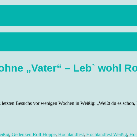
anstaltungen, Wandern, Kunst und Kultur im schönen Elbflorenz..
ohne „Vater“ – Leb` wohl R
s letzten Besuchs vor wenigen Wochen in Weißig: „Weißt du es schon, 
eißig
,
Gedenken Rolf Hoppe
,
Hochlandfest
,
Hochlandfest Weißig
,
Hop