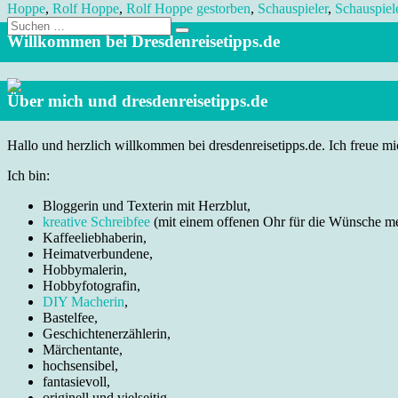
Hoppe
,
Rolf Hoppe
,
Rolf Hoppe gestorben
,
Schauspieler
,
Schauspiele
Suche
nach:
Willkommen bei Dresdenreisetipps.de
Über mich und dresdenreisetipps.de
Hallo und herzlich willkommen bei dresdenreisetipps.de. Ich freue mic
Ich bin:
Bloggerin und Texterin mit Herzblut,
kreative Schreibfee
(mit einem offenen Ohr für die Wünsche m
Kaffeeliebhaberin,
Heimatverbundene,
Hobbymalerin,
Hobbyfotografin,
DIY Macherin
,
Bastelfee,
Geschichtenerzählerin,
Märchentante,
hochsensibel,
fantasievoll,
originell und vielseitig.