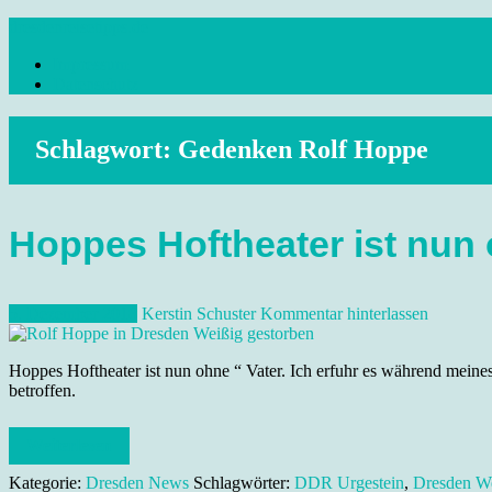
Skip
dresdenreisetipps.de
to
Impressum
content
Reisetipps Dresden, Sehenswürdigkeiten, Ausflugsziele Sachsen, Ver
Datenschutz
Schlagwort:
Gedenken Rolf Hoppe
Hoppes Hoftheater ist nun 
5. Dezember 2018
Kerstin Schuster
Kommentar hinterlassen
Hoppes Hoftheater ist nun ohne “ Vater. Ich erfuhr es während meine
betroffen.
Weiterlesen
Kategorie:
Dresden News
Schlagwörter:
DDR Urgestein
,
Dresden W