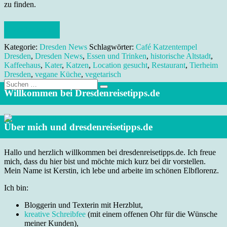
zu finden.
Weiterlesen
Kategorie:
Dresden News
Schlagwörter:
Café Katzentempel
Dresden
,
Dresden News
,
Essen und Trinken
,
historische Altstadt
,
Kaffeehaus
,
Kater
,
Katzen
,
Location gesucht
,
Restaurant
,
Tierheim
Dresden
,
vegane Küche
,
vegetarisch
Suche
nach:
Willkommen bei Dresdenreisetipps.de
Über mich und dresdenreisetipps.de
Hallo und herzlich willkommen bei dresdenreisetipps.de. Ich freue
mich, dass du hier bist und möchte mich kurz bei dir vorstellen.
Mein Name ist Kerstin, ich lebe und arbeite im schönen Elbflorenz.
Ich bin:
Bloggerin und Texterin mit Herzblut,
kreative Schreibfee
(mit einem offenen Ohr für die Wünsche
meiner Kunden),