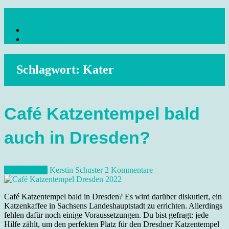
Skip
dresdenreisetipps.de
to
Impressum
content
Reisetipps Dresden, Sehenswürdigkeiten, Ausflugsziele Sachsen,
Datenschutz
Veranstaltungen, Wandern, Kunst und Kultur im schönen Elbflorenz..
Schlagwort:
Kater
Café Katzentempel bald
auch in Dresden?
6. März 2018
Kerstin Schuster
2 Kommentare
Café Katzentempel bald in Dresden? Es wird darüber diskutiert, ein
Katzenkaffee in Sachsens Landeshauptstadt zu errichten. Allerdings
fehlen dafür noch einige Voraussetzungen. Du bist gefragt: jede
Hilfe zählt, um den perfekten Platz für den Dresdner Katzentempel