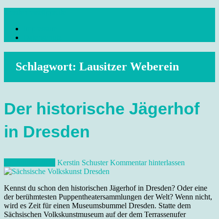
Skip
dresdenreisetipps.de
to
Impressum
content
Reisetipps Dresden, Sehenswürdigkeiten, Ausflugsziele Sachsen,
Datenschutz
Veranstaltungen, Wandern, Kunst und Kultur im schönen Elbflorenz..
Schlagwort:
Lausitzer Weberein
Der historische Jägerhof
in Dresden
17. August 2014
Kerstin Schuster
Kommentar hinterlassen
Kennst du schon den historischen Jägerhof in Dresden? Oder eine
der berühmtesten Puppentheatersammlungen der Welt? Wenn nicht,
wird es Zeit für einen Museumsbummel Dresden. Statte dem
Sächsischen Volkskunstmuseum auf der dem Terrassenufer