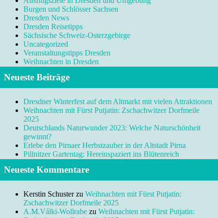
Ausflugsziele in Dresden und Umgebung
Burgen und Schlösser Sachsen
Dresden News
Dresden Reisetipps
Sächsische Schweiz-Osterzgebirge
Uncategorized
Veranstaltungstipps Dresden
Weihnachten in Dresden
Neueste Beiträge
Dresdner Winterfest auf dem Altmarkt mit vielen Attraktionen
Weihnachten mit Fürst Putjatin: Zschachwitzer Dorfmeile
2025
Deutschlands Naturwunder 2023: Welche Naturschönheit
gewinnt?
Erlebe den Pirnaer Herbstzauber in der Altstadt Pirna
Pillnitzer Gartentag: Hereinspaziert ins Blütenreich
Neueste Kommentare
Kerstin Schuster
zu
Weihnachten mit Fürst Putjatin:
Zschachwitzer Dorfmeile 2025
A.M.Válki-Wollrabe
zu
Weihnachten mit Fürst Putjatin: