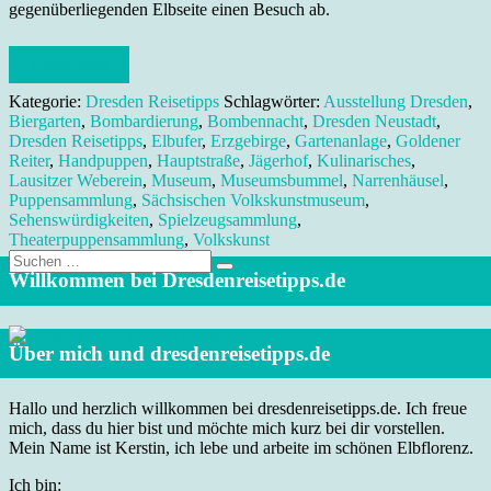
gegenüberliegenden Elbseite einen Besuch ab.
Weiterlesen
Kategorie:
Dresden Reisetipps
Schlagwörter:
Ausstellung Dresden
,
Biergarten
,
Bombardierung
,
Bombennacht
,
Dresden Neustadt
,
Dresden Reisetipps
,
Elbufer
,
Erzgebirge
,
Gartenanlage
,
Goldener
Reiter
,
Handpuppen
,
Hauptstraße
,
Jägerhof
,
Kulinarisches
,
Lausitzer Weberein
,
Museum
,
Museumsbummel
,
Narrenhäusel
,
Puppensammlung
,
Sächsischen Volkskunstmuseum
,
Sehenswürdigkeiten
,
Spielzeugsammlung
,
Theaterpuppensammlung
,
Volkskunst
Suche
nach:
Willkommen bei Dresdenreisetipps.de
Über mich und dresdenreisetipps.de
Hallo und herzlich willkommen bei dresdenreisetipps.de. Ich freue
mich, dass du hier bist und möchte mich kurz bei dir vorstellen.
Mein Name ist Kerstin, ich lebe und arbeite im schönen Elbflorenz.
Ich bin: