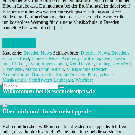
September 2021 ihre Pforten in einem historischen Gebäude an der
Elbe in Laubegast. Du möchtest bei der Eröffnungsfeier dabei sein?
Erfahre mehr bei www.dresdenreisetipps.de. Ich muss an dieser
Stelle darauf aufmerksam machen, dass es sich bei diesem Artikel
um kostenlose Werbung für die neue Musikschule in Dresden
handelt. Aber wenn du ein […]
Weiterlesen
Kategorie:
Dresden News
Schlagwörter:
Dresden News
,
Dresdens
schönste Insel
,
Emnesia Music Academy
,
Eröffnungsfeier
,
Essen
und Trinken
,
Event
,
Impressionen
,
Ken Herzner
,
Laubegaster Werft
,
Livemusik
,
Marco Jacob
,
Musik
,
Musikschule Dresden
,
Neueröffnung
,
Österreicher Straße Dresden
,
Party
,
private
Musikschule
,
Schiffswerft Laubegast
,
Werftfest
Suche
nach:
Willkommen bei Dresdenreisetipps.de
Über mich und dresdenreisetipps.de
Hallo und herzlich willkommen bei dresdenreisetipps.de. Ich freue
mich, dass du hier bist und möchte mich kurz bei dir vorstellen.