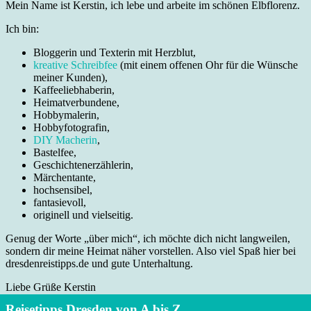
Mein Name ist Kerstin, ich lebe und arbeite im schönen Elbflorenz.
Ich bin:
Bloggerin und Texterin mit Herzblut,
kreative Schreibfee
(mit einem offenen Ohr für die Wünsche
meiner Kunden),
Kaffeeliebhaberin,
Heimatverbundene,
Hobbymalerin,
Hobbyfotografin,
DIY Macherin
,
Bastelfee,
Geschichtenerzählerin,
Märchentante,
hochsensibel,
fantasievoll,
originell und vielseitig.
Genug der Worte „über mich“, ich möchte dich nicht langweilen,
sondern dir meine Heimat näher vorstellen. Also viel Spaß hier bei
dresdenreistipps.de und gute Unterhaltung.
Liebe Grüße Kerstin
Reisetipps Dresden von A bis Z