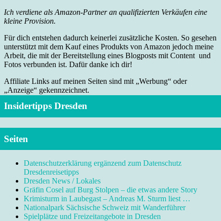
Ich verdiene als Amazon-Partner an qualifizierten Verkäufen eine
kleine Provision.
Für dich entstehen dadurch keinerlei zusätzliche Kosten. So gesehen
unterstützt mit dem Kauf eines Produkts von Amazon jedoch meine
Arbeit, die mit der Bereitstellung eines Blogposts mit Content und
Fotos verbunden ist. Dafür danke ich dir!
Affiliate Links auf meinen Seiten sind mit „Werbung“ oder
„Anzeige“ gekennzeichnet.
Insidertipps Dresden
Seiten
Datenschutzerklärung ergänzend zum Datenschutz
Dresdenreisetipps
Dresden News / Lokales
Gräfin Cosel auf Burg Stolpen – die etwas andere Story
Krimisturm in Laubegast – Andreas M. Sturm liest …
Nationalpark Sächsische Schweiz mit Wanderführer
Spielplätze und Freizeitangebote in Dresden