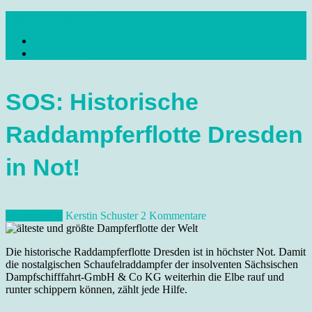
Skip
dresdenreisetipps.de
to
Impressum
content
Reisetipps Dresden, Sehenswürdigkeiten, Ausflugsziele Sachsen,
Datenschutz
Veranstaltungen, Wandern, Kunst und Kultur im schönen Elbflorenz..
SOS: Historische
Raddampferflotte Dresden
in Not!
24. Juli 2020
Kerstin Schuster
2 Kommentare
Die historische Raddampferflotte Dresden ist in höchster Not. Damit
die nostalgischen Schaufelraddampfer der insolventen Sächsischen
Dampfschifffahrt-GmbH & Co KG weiterhin die Elbe rauf und
runter schippern können, zählt jede Hilfe.