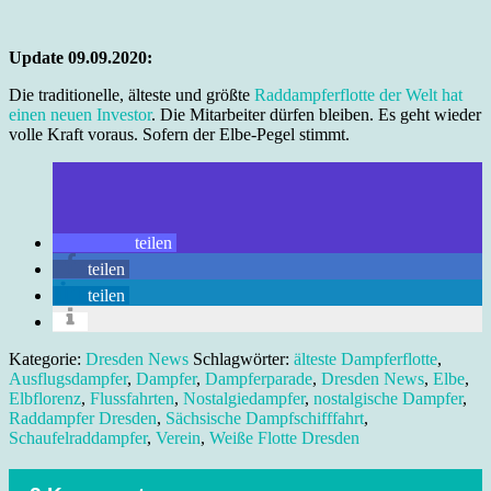
Update 09.09.2020:
Die traditionelle, älteste und größte
Raddampferflotte der Welt hat
einen neuen Investor
. Die Mitarbeiter dürfen bleiben. Es geht wieder
volle Kraft voraus. Sofern der Elbe-Pegel stimmt.
teilen
teilen
teilen
Kategorie:
Dresden News
Schlagwörter:
älteste Dampferflotte
,
Ausflugsdampfer
,
Dampfer
,
Dampferparade
,
Dresden News
,
Elbe
,
Elbflorenz
,
Flussfahrten
,
Nostalgiedampfer
,
nostalgische Dampfer
,
Raddampfer Dresden
,
Sächsische Dampfschifffahrt
,
Schaufelraddampfer
,
Verein
,
Weiße Flotte Dresden