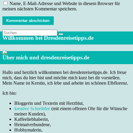
Name, E-Mail-Adresse und Website in diesem Browser für
meinen nächsten Kommentar speichern.
Suche
nach:
Willkommen bei Dresdenreisetipps.de
Über mich und dresdenreisetipps.de
Hallo und herzlich willkommen bei dresdenreisetipps.de. Ich freue
mich, dass du hier bist und möchte mich kurz bei dir vorstellen.
Mein Name ist Kerstin, ich lebe und arbeite im schönen Elbflorenz.
Ich bin:
Bloggerin und Texterin mit Herzblut,
kreative Schreibfee
(mit einem offenen Ohr für die Wünsche
meiner Kunden),
Kaffeeliebhaberin,
Heimatverbundene,
Hobbymalerin,