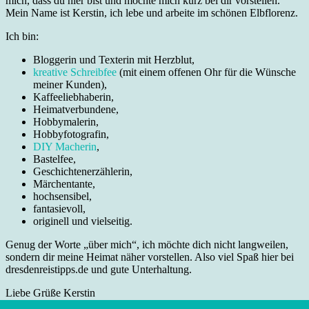
mich, dass du hier bist und möchte mich kurz bei dir vorstellen.
Mein Name ist Kerstin, ich lebe und arbeite im schönen Elbflorenz.
Ich bin:
Bloggerin und Texterin mit Herzblut,
kreative Schreibfee
(mit einem offenen Ohr für die Wünsche
meiner Kunden),
Kaffeeliebhaberin,
Heimatverbundene,
Hobbymalerin,
Hobbyfotografin,
DIY Macherin
,
Bastelfee,
Geschichtenerzählerin,
Märchentante,
hochsensibel,
fantasievoll,
originell und vielseitig.
Genug der Worte „über mich“, ich möchte dich nicht langweilen,
sondern dir meine Heimat näher vorstellen. Also viel Spaß hier bei
dresdenreistipps.de und gute Unterhaltung.
Liebe Grüße Kerstin