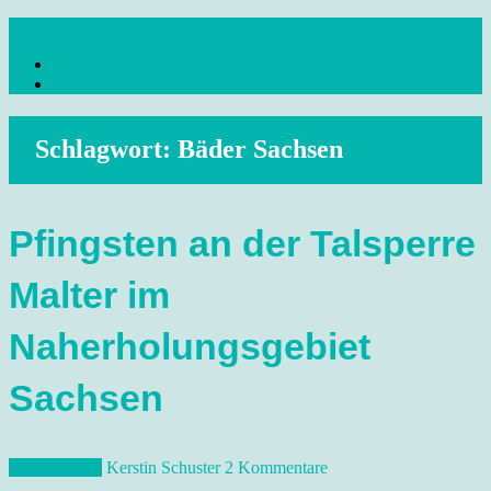
Skip
dresdenreisetipps.de
to
Impressum
content
Reisetipps Dresden, Sehenswürdigkeiten, Ausflugsziele Sachsen,
Datenschutz
Veranstaltungen, Wandern, Kunst und Kultur im schönen Elbflorenz..
Schlagwort:
Bäder Sachsen
Pfingsten an der Talsperre
Malter im
Naherholungsgebiet
Sachsen
12. Mai 2016
Kerstin Schuster
2 Kommentare