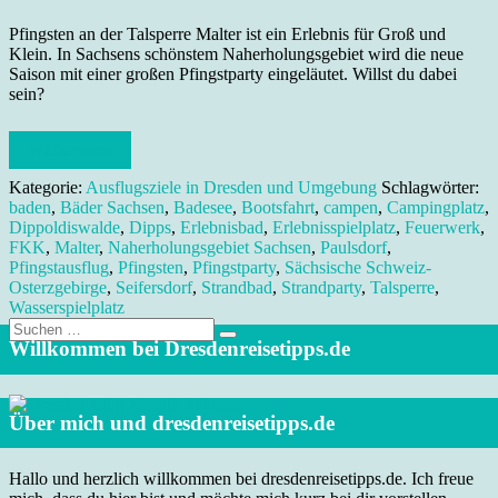
Pfingsten an der Talsperre Malter ist ein Erlebnis für Groß und
Klein. In Sachsens schönstem Naherholungsgebiet wird die neue
Saison mit einer großen Pfingstparty eingeläutet. Willst du dabei
sein?
Weiterlesen
Kategorie:
Ausflugsziele in Dresden und Umgebung
Schlagwörter:
baden
,
Bäder Sachsen
,
Badesee
,
Bootsfahrt
,
campen
,
Campingplatz
,
Dippoldiswalde
,
Dipps
,
Erlebnisbad
,
Erlebnisspielplatz
,
Feuerwerk
,
FKK
,
Malter
,
Naherholungsgebiet Sachsen
,
Paulsdorf
,
Pfingstausflug
,
Pfingsten
,
Pfingstparty
,
Sächsische Schweiz-
Osterzgebirge
,
Seifersdorf
,
Strandbad
,
Strandparty
,
Talsperre
,
Wasserspielplatz
Suche
nach:
Willkommen bei Dresdenreisetipps.de
Über mich und dresdenreisetipps.de
Hallo und herzlich willkommen bei dresdenreisetipps.de. Ich freue