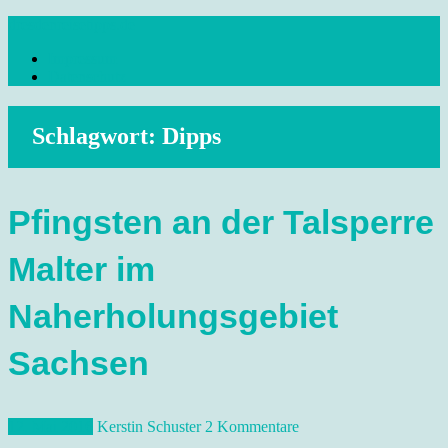
Skip
dresdenreisetipps.de
to
Impressum
content
Reisetipps Dresden, Sehenswürdigkeiten, Ausflugsziele Sachsen,
Datenschutz
Veranstaltungen, Wandern, Kunst und Kultur im schönen Elbflorenz..
Schlagwort:
Dipps
Pfingsten an der Talsperre
Malter im
Naherholungsgebiet
Sachsen
12. Mai 2016
Kerstin Schuster
2 Kommentare