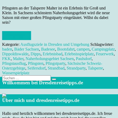
Pfingsten an der Talsperre Malter ist ein Erlebnis für Groß und
Klein. In Sachsens schönstem Naherholungsgebiet wird die neue
Saison mit einer großen Pfingstparty eingeläutet. Willst du dabei
sein?
Weiterlesen
Kategorie:
Ausflugsziele in Dresden und Umgebung
Schlagwörter:
baden
,
Bäder Sachsen
,
Badesee
,
Bootsfahrt
,
campen
,
Campingplatz
,
Dippoldiswalde
,
Dipps
,
Erlebnisbad
,
Erlebnisspielplatz
,
Feuerwerk
,
FKK
,
Malter
,
Naherholungsgebiet Sachsen
,
Paulsdorf
,
Pfingstausflug
,
Pfingsten
,
Pfingstparty
,
Sächsische Schweiz-
Osterzgebirge
,
Seifersdorf
,
Strandbad
,
Strandparty
,
Talsperre
,
Wasserspielplatz
Suche
nach:
Willkommen bei Dresdenreisetipps.de
Über mich und dresdenreisetipps.de
Hallo und herzlich willkommen bei dresdenreisetipps.de. Ich freue