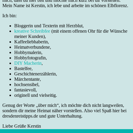
mich, dass du hier bist und möchte mich kurz bei dir vorstellen.
Mein Name ist Kerstin, ich lebe und arbeite im schönen Elbflorenz.
Ich bin:
Bloggerin und Texterin mit Herzblut,
kreative Schreibfee
(mit einem offenen Ohr für die Wünsche
meiner Kunden),
Kaffeeliebhaberin,
Heimatverbundene,
Hobbymalerin,
Hobbyfotografin,
DIY Macherin
,
Bastelfee,
Geschichtenerzählerin,
Märchentante,
hochsensibel,
fantasievoll,
originell und vielseitig.
Genug der Worte „über mich“, ich möchte dich nicht langweilen,
sondern dir meine Heimat näher vorstellen. Also viel Spaß hier bei
dresdenreistipps.de und gute Unterhaltung.
Liebe Grüße Kerstin