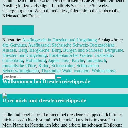
Dann lade ich dich jetzt bei Dresdenreisetipps.de zu einem virtuellen
Ausflug in den vielseitigen Landkreis Sächsische Schweiz-
Ostergebirge ein. Wenn du möchtest, folge mir in die zauberhafte
Kleinstadt bei Freital.
Weiterlesen
Kategorie:
Ausflugsziele in Dresden und Umgebung
Schlagwörter:
alte Gemäuer
,
Ausflugsziel Sächsische Schweiz-Osterzgebirge
,
Auszeit
,
Berg
,
Bergkirche
,
Burg
,
Burgen und Schlösser
,
Burgruine
,
Dresden und Umgebung
,
Forstbotanischer Garten
,
Grabstätte
,
Grillenburg
,
Höhenburg
,
Jagdschloss
,
Kirche
,
romantisch
,
romantische Plätze
,
Ruine
,
Schlossruine
,
Schlossteich
,
Sehenswürdigkeiten
,
Tharandter Wald
,
wandern
,
Wohnschloss
Suche
nach:
Willkommen bei Dresdenreisetipps.de
Über mich und dresdenreisetipps.de
Hallo und herzlich willkommen bei dresdenreisetipps.de. Ich freue
mich, dass du hier bist und möchte mich kurz bei dir vorstellen.
Mein Name ist Kerstin, ich lebe und arbeite im schönen Elbflorenz.