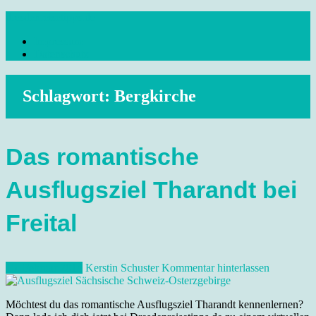
Skip
dresdenreisetipps.de
to
Impressum
content
Reisetipps Dresden, Sehenswürdigkeiten, Ausflugsziele Sachsen,
Datenschutz
Veranstaltungen, Wandern, Kunst und Kultur im schönen Elbflorenz..
Schlagwort:
Bergkirche
Das romantische
Ausflugsziel Tharandt bei
Freital
15. Februar 2014
Kerstin Schuster
Kommentar hinterlassen
Möchtest du das romantische Ausflugsziel Tharandt kennenlernen?