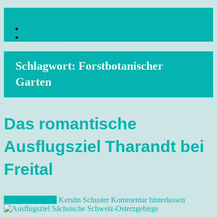
Skip
dresdenreisetipps.de
to
Impressum
content
Reisetipps Dresden, Sehenswürdigkeiten, Ausflugsziele Sachsen,
Datenschutz
Veranstaltungen, Wandern, Kunst und Kultur im schönen Elbflorenz..
Schlagwort:
Forstbotanischer
Garten
Das romantische
Ausflugsziel Tharandt bei
Freital
15. Februar 2014
Kerstin Schuster
Kommentar hinterlassen