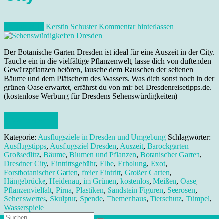
21. Juli 2013
Kerstin Schuster
Kommentar hinterlassen
Der Botanische Garten Dresden ist ideal für eine Auszeit in der City.
Tauche ein in die vielfältige Pflanzenwelt, lasse dich von duftenden
Gewürzpflanzen betören, lausche dem Rauschen der seltenen
Bäume und dem Plätschern des Wassers. Was dich sonst noch in der
grünen Oase erwartet, erfährst du von mir bei Dresdenreisetipps.de.
(kostenlose Werbung für Dresdens Sehenswürdigkeiten)
Weiterlesen
Kategorie:
Ausflugsziele in Dresden und Umgebung
Schlagwörter:
Ausflugstipps
,
Ausflugsziel Dresden
,
Auszeit
,
Barockgarten
Großsedlitz
,
Bäume
,
Blumen und Pflanzen
,
Botanischer Garten
,
Dresdner City
,
Eintrittsgebühr
,
Elbe
,
Erholung
,
Exot
,
Forstbotanischer Garten
,
freier Eintritt
,
Großer Garten
,
Hängebrücke
,
Heidenau
,
im Grünen
,
kostenlos
,
Meißen
,
Oase
,
Pflanzenvielfalt
,
Pirna
,
Plastiken
,
Sandstein Figuren
,
Seerosen
,
Sehenswertes
,
Skulptur
,
Spende
,
Themenhaus
,
Tierschutz
,
Tümpel
,
Wasserspiele
Suche