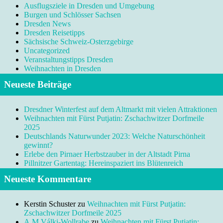
Ausflugsziele in Dresden und Umgebung
Burgen und Schlösser Sachsen
Dresden News
Dresden Reisetipps
Sächsische Schweiz-Osterzgebirge
Uncategorized
Veranstaltungstipps Dresden
Weihnachten in Dresden
Neueste Beiträge
Dresdner Winterfest auf dem Altmarkt mit vielen Attraktionen
Weihnachten mit Fürst Putjatin: Zschachwitzer Dorfmeile
2025
Deutschlands Naturwunder 2023: Welche Naturschönheit
gewinnt?
Erlebe den Pirnaer Herbstzauber in der Altstadt Pirna
Pillnitzer Gartentag: Hereinspaziert ins Blütenreich
Neueste Kommentare
Kerstin Schuster
zu
Weihnachten mit Fürst Putjatin:
Zschachwitzer Dorfmeile 2025
A.M.Válki-Wollrabe
zu
Weihnachten mit Fürst Putjatin: