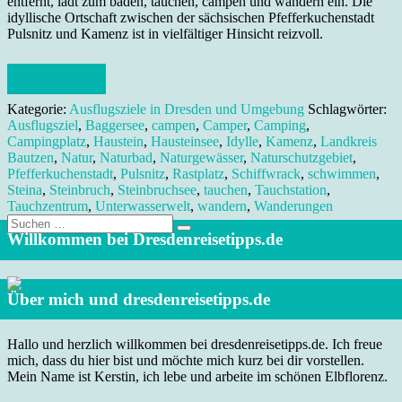
entfernt, lädt zum baden, tauchen, campen und wandern ein. Die
idyllische Ortschaft zwischen der sächsischen Pfefferkuchenstadt
Pulsnitz und Kamenz ist in vielfältiger Hinsicht reizvoll.
Weiterlesen
Kategorie:
Ausflugsziele in Dresden und Umgebung
Schlagwörter:
Ausflugsziel
,
Baggersee
,
campen
,
Camper
,
Camping
,
Campingplatz
,
Haustein
,
Hausteinsee
,
Idylle
,
Kamenz
,
Landkreis
Bautzen
,
Natur
,
Naturbad
,
Naturgewässer
,
Naturschutzgebiet
,
Pfefferkuchenstadt
,
Pulsnitz
,
Rastplatz
,
Schiffwrack
,
schwimmen
,
Steina
,
Steinbruch
,
Steinbruchsee
,
tauchen
,
Tauchstation
,
Tauchzentrum
,
Unterwasserwelt
,
wandern
,
Wanderungen
Suche
nach:
Willkommen bei Dresdenreisetipps.de
Über mich und dresdenreisetipps.de
Hallo und herzlich willkommen bei dresdenreisetipps.de. Ich freue
mich, dass du hier bist und möchte mich kurz bei dir vorstellen.
Mein Name ist Kerstin, ich lebe und arbeite im schönen Elbflorenz.