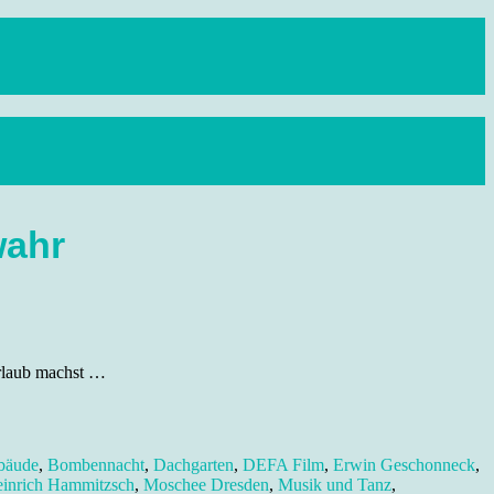
wahr
Urlaub machst …
bäude
,
Bombennacht
,
Dachgarten
,
DEFA Film
,
Erwin Geschonneck
,
einrich Hammitzsch
,
Moschee Dresden
,
Musik und Tanz
,