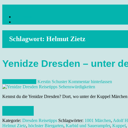
Skip
dresdenreisetipps.de
to
Impressum
content
Reisetipps Dresden, Sehenswürdigkeiten, Ausflugsziele Sachsen, Ver
Datenschutz
Schlagwort:
Helmut Zietz
Yenidze Dresden – unter d
1. September 2012
Kerstin Schuster
Kommentar hinterlassen
Kennst du die Yenidze Dresden? Dort, wo unter der Kuppel Märchen
Weiterlesen
Kategorie:
Dresden Reisetipps
Schlagwörter:
1001 Märchen
,
Adolf Hi
Helmut Zietz
,
höchster Biergarten
,
Karbid und Sauerampfer
,
Kuppel
,