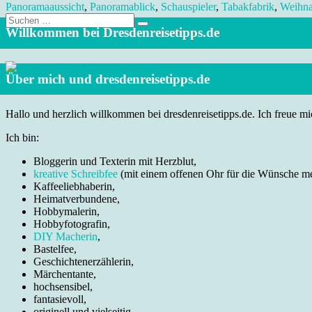
Panoramaaussicht
,
Panoramablick
,
Schauspieler
,
Tabakfabrik
,
Weihna
Suche
nach:
Willkommen bei Dresdenreisetipps.de
Über mich und dresdenreisetipps.de
Hallo und herzlich willkommen bei dresdenreisetipps.de. Ich freue mic
Ich bin:
Bloggerin und Texterin mit Herzblut,
kreative Schreibfee
(mit einem offenen Ohr für die Wünsche m
Kaffeeliebhaberin,
Heimatverbundene,
Hobbymalerin,
Hobbyfotografin,
DIY Macherin
,
Bastelfee,
Geschichtenerzählerin,
Märchentante,
hochsensibel,
fantasievoll,
originell und vielseitig.