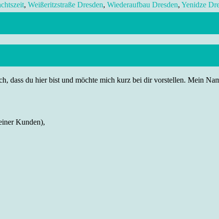
chtszeit
,
Weißeritzstraße Dresden
,
Wiederaufbau Dresden
,
Yenidze Dr
h, dass du hier bist und möchte mich kurz bei dir vorstellen. Mein Name
einer Kunden),