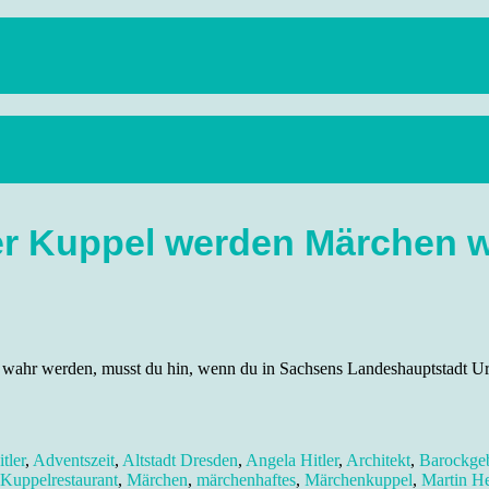
anstaltungen, Wandern, Kunst und Kultur im schönen Elbflorenz..
er Kuppel werden Märchen 
 wahr werden, musst du hin, wenn du in Sachsens Landeshauptstadt 
tler
,
Adventszeit
,
Altstadt Dresden
,
Angela Hitler
,
Architekt
,
Barockge
Kuppelrestaurant
,
Märchen
,
märchenhaftes
,
Märchenkuppel
,
Martin H