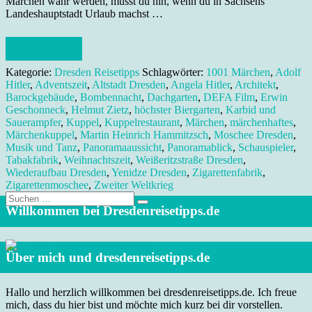
Märchen wahr werden, musst du hin, wenn du in Sachsens
Landeshauptstadt Urlaub machst …
Weiterlesen
Kategorie:
Dresden Reisetipps
Schlagwörter:
1001 Märchen
,
Adolf
Hitler
,
Adventszeit
,
Altstadt Dresden
,
Angela Hitler
,
Architekt
,
Barockgebäude
,
Bombennacht
,
Dachgarten
,
DEFA Film
,
Erwin
Geschonneck
,
Helmut Zietz
,
höchster Biergarten
,
Karbid und
Sauerampfer
,
Kuppel
,
Kuppelrestaurant
,
Märchen
,
märchenhaftes
,
Märchenkuppel
,
Martin Heinrich Hammitzsch
,
Moschee Dresden
,
Musik und Tanz
,
Panoramaaussicht
,
Panoramablick
,
Schauspieler
,
Tabakfabrik
,
Weihnachtszeit
,
Weißeritzstraße Dresden
,
Wiederaufbau Dresden
,
Yenidze Dresden
,
Zigarettenfabrik
,
Zigarettenmoschee
,
Zweiter Weltkrieg
Suche
nach:
Willkommen bei Dresdenreisetipps.de
Über mich und dresdenreisetipps.de
Hallo und herzlich willkommen bei dresdenreisetipps.de. Ich freue
mich, dass du hier bist und möchte mich kurz bei dir vorstellen.