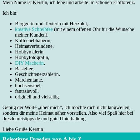
Mein Name ist Kerstin, ich lebe und arbeite im schönen Elbflorenz.
Ich bin:
Bloggerin und Texterin mit Herzblut,
kreative Schreibfee
(mit einem offenen Ohr für die Wünsche
meiner Kunden),
Kaffeeliebhaberin,
Heimatverbundene,
Hobbymalerin,
Hobbyfotografin,
DIY Macherin
,
Bastelfee,
Geschichtenerzählerin,
Märchentante,
hochsensibel,
fantasievoll,
originell und vielseitig.
Genug der Worte „über mich“, ich möchte dich nicht langweilen,
sondern dir meine Heimat näher vorstellen. Also viel Spaß hier bei
dresdenreistipps.de und gute Unterhaltung.
Liebe Grüße Kerstin
Reisetipps Dresden von A bis Z