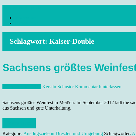
Skip
dresdenreisetipps.de
to
Impressum
content
Reisetipps Dresden, Sehenswürdigkeiten, Ausflugsziele Sachsen, Ver
Datenschutz
Schlagwort:
Kaiser-Double
Sachsens größtes Weinfest
21. September 2012
Kerstin Schuster
Kommentar hinterlassen
Sachsens größtes Weinfest in Meißen. Im September 2012 lädt die sä
aus Sachsen und gute Unterhaltung.
Weiterlesen
Kategorie:
Ausflugsziele in Dresden und Umgebung
Schlagwörter:
Al