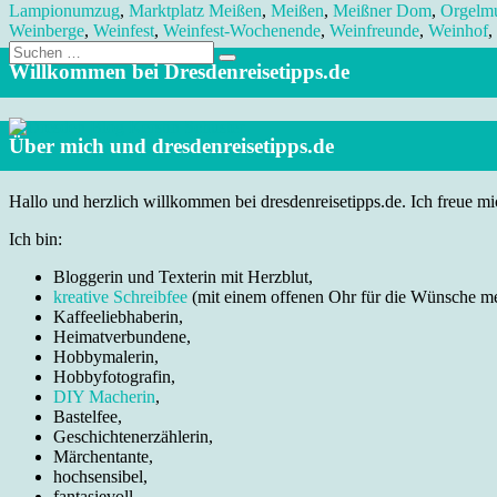
Lampionumzug
,
Marktplatz Meißen
,
Meißen
,
Meißner Dom
,
Orgelm
Weinberge
,
Weinfest
,
Weinfest-Wochenende
,
Weinfreunde
,
Weinhof
,
Suche
nach:
Willkommen bei Dresdenreisetipps.de
Über mich und dresdenreisetipps.de
Hallo und herzlich willkommen bei dresdenreisetipps.de. Ich freue mic
Ich bin:
Bloggerin und Texterin mit Herzblut,
kreative Schreibfee
(mit einem offenen Ohr für die Wünsche m
Kaffeeliebhaberin,
Heimatverbundene,
Hobbymalerin,
Hobbyfotografin,
DIY Macherin
,
Bastelfee,
Geschichtenerzählerin,
Märchentante,
hochsensibel,
fantasievoll,