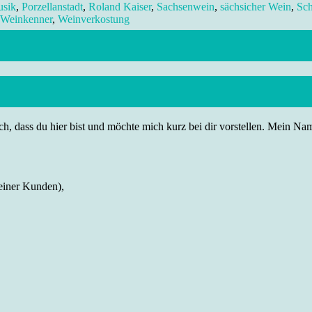
usik
,
Porzellanstadt
,
Roland Kaiser
,
Sachsenwein
,
sächsicher Wein
,
Sch
Weinkenner
,
Weinverkostung
h, dass du hier bist und möchte mich kurz bei dir vorstellen. Mein Name
einer Kunden),