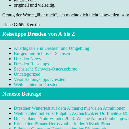
originell und vielseitig.
Genug der Worte „über mich“, ich möchte dich nicht langweilen, sonde
Liebe Grüße Kerstin
Reisetipps Dresden von A bis Z
Ausflugsziele in Dresden und Umgebung
Burgen und Schlösser Sachsen
Dresden News
Dresden Reisetipps
Sächsische Schweiz-Osterzgebirge
Uncategorized
Veranstaltungstipps Dresden
Weihnachten in Dresden
Neueste Beiträge
Dresdner Winterfest auf dem Altmarkt mit vielen Attraktionen
Weihnachten mit Fürst Putjatin: Zschachwitzer Dorfmeile 2025
Deutschlands Naturwunder 2023: Welche Naturschönheit gewi
Erlebe den Pirnaer Herbstzauber in der Altstadt Pirna
Pillnitzer Gartentag: Hereinspaziert ins Blütenreich