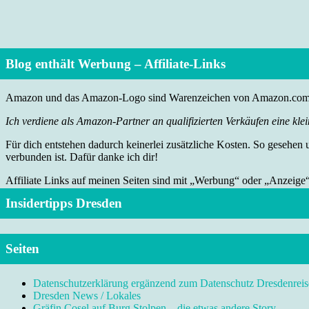
Blog enthält Werbung – Affiliate-Links
Amazon und das Amazon-Logo sind Warenzeichen von Amazon.com, I
Ich verdiene als Amazon-Partner an qualifizierten Verkäufen eine klei
Für dich entstehen dadurch keinerlei zusätzliche Kosten. So gesehen
verbunden ist. Dafür danke ich dir!
Affiliate Links auf meinen Seiten sind mit „Werbung“ oder „Anzeige
Insidertipps Dresden
Seiten
Datenschutzerklärung ergänzend zum Datenschutz Dresdenreis
Dresden News / Lokales
Gräfin Cosel auf Burg Stolpen – die etwas andere Story