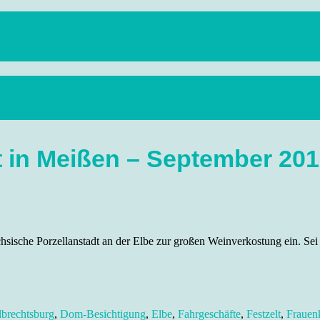
anstaltungen, Wandern, Kunst und Kultur im schönen Elbflorenz..
 in Meißen – September 20
chsische Porzellanstadt an der Elbe zur großen Weinverkostung ein. S
brechtsburg
,
Dom-Besichtigung
,
Elbe
,
Fahrgeschäfte
,
Festzelt
,
Frauen