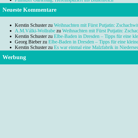
Neueste Kommentare
Kerstin Schuster
zu
Weihnachten mit Fürst Putjatin: Zschachwi
A.M.Válki-Wollrabe
zu
Weihnachten mit Fürst Putjatin: Zscha
Kerstin Schuster
zu
Elbe-Baden in Dresden – Tipps für eine kl
Georg Bieber
zu
Elbe-Baden in Dresden – Tipps für eine klei
Kerstin Schuster
zu
Es war einmal eine Malzfabrik in Niedersed
Werbung