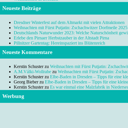
Neueste Beiträge
Dresdner Winterfest auf dem Altmarkt mit vielen Attraktionen
Weihnachten mit Fürst Putjatin: Zschachwitzer Dorfmeile 2025
Deutschlands Naturwunder 2023: Welche Naturschönheit gewi
Erlebe den Pirnaer Herbstzauber in der Altstadt Pirna
Pillnitzer Gartentag: Hereinspaziert ins Blütenreich
Neueste Kommentare
Kerstin Schuster
zu
Weihnachten mit Fürst Putjatin: Zschachwi
A.M.Válki-Wollrabe
zu
Weihnachten mit Fürst Putjatin: Zscha
Kerstin Schuster
zu
Elbe-Baden in Dresden – Tipps für eine kl
Georg Bieber
zu
Elbe-Baden in Dresden – Tipps für eine klei
Kerstin Schuster
zu
Es war einmal eine Malzfabrik in Niedersed
Werbung