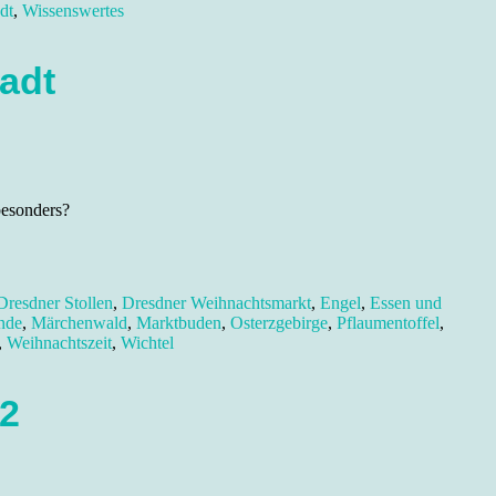
dt
,
Wissenswertes
adt
besonders?
Dresdner Stollen
,
Dresdner Weihnachtsmarkt
,
Engel
,
Essen und
nde
,
Märchenwald
,
Marktbuden
,
Osterzgebirge
,
Pflaumentoffel
,
,
Weihnachtszeit
,
Wichtel
12