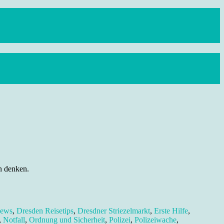
n denken.
News
,
Dresden Reisetips
,
Dresdner Striezelmarkt
,
Erste Hilfe
,
,
Notfall
,
Ordnung und Sicherheit
,
Polizei
,
Polizeiwache
,