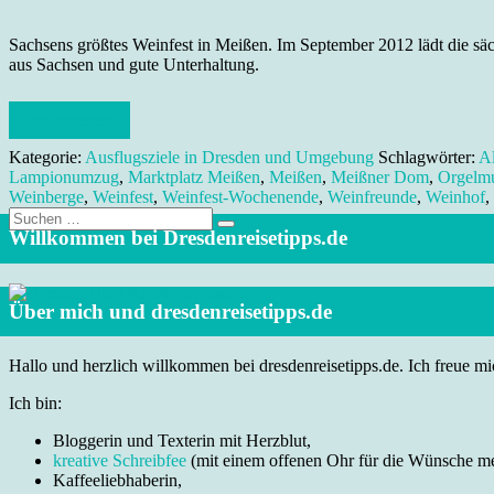
Sachsens größtes Weinfest in Meißen. Im September 2012 lädt die sä
aus Sachsen und gute Unterhaltung.
Weiterlesen
Kategorie:
Ausflugsziele in Dresden und Umgebung
Schlagwörter:
Al
Lampionumzug
,
Marktplatz Meißen
,
Meißen
,
Meißner Dom
,
Orgelm
Weinberge
,
Weinfest
,
Weinfest-Wochenende
,
Weinfreunde
,
Weinhof
,
Suche
nach:
Willkommen bei Dresdenreisetipps.de
Über mich und dresdenreisetipps.de
Hallo und herzlich willkommen bei dresdenreisetipps.de. Ich freue mic
Ich bin:
Bloggerin und Texterin mit Herzblut,
kreative Schreibfee
(mit einem offenen Ohr für die Wünsche m
Kaffeeliebhaberin,