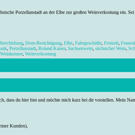
chsische Porzellanstadt an der Elbe zur großen Weinverkostung ein. S
brechtsburg
,
Dom-Besichtigung
,
Elbe
,
Fahrgeschäfte
,
Festzelt
,
Frauen
usik
,
Porzellanstadt
,
Roland Kaiser
,
Sachsenwein
,
sächsicher Wein
,
Sch
Weinkenner
,
Weinverkostung
h, dass du hier bist und möchte mich kurz bei dir vorstellen. Mein Name
einer Kunden),