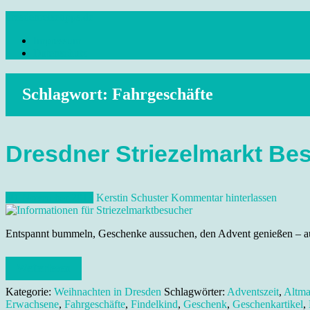
Skip
dresdenreisetipps.de
to
Impressum
content
Reisetipps Dresden, Sehenswürdigkeiten, Ausflugsziele Sachsen, Ver
Datenschutz
Schlagwort:
Fahrgeschäfte
Dresdner Striezelmarkt Be
30. November 2013
Kerstin Schuster
Kommentar hinterlassen
Entspannt bummeln, Geschenke aussuchen, den Advent genießen – auf
Weiterlesen
Kategorie:
Weihnachten in Dresden
Schlagwörter:
Adventszeit
,
Altma
Erwachsene
,
Fahrgeschäfte
,
Findelkind
,
Geschenk
,
Geschenkartikel
,