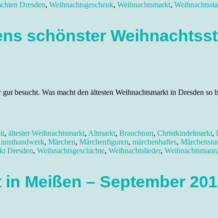
chten Dresden
,
Weihnachtsgeschenk
,
Weihnachtsmarkt
,
Weihnachtssta
sens schönster Weihnachtsst
hr gut besucht. Was macht den ältesten Weihnachtsmarkt in Dresden so 
it
,
ältester Weihnachtsmarkt
,
Altmarkt
,
Brauchtum
,
Christkindelmarkt
,
unsthandwerk
,
Märchen
,
Märchenfiguren
,
märchenhaftes
,
Märchenstu
rkt Dresden
,
Weihnachtsgeschichte
,
Weihnachtslieder
,
Weihnachtsmann
 in Meißen – September 20