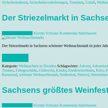
Sicherheitsdienst
,
Sicherheitsvorkehrungen
,
Touristen
,
Unfall
,
Weihna
Der Striezelmarkt in Sach
29. November 2013
Kerstin Schuster
Kommentar hinterlassen
Der Striezelmarkt in Sachsens schönster Weihnachtsstadt ist jedes Ja
Weiterlesen
Kategorie:
Weihnachten in Dresden
Schlagwörter:
Advent
,
Adventsze
Trinken
,
Fahrgeschäfte
,
Glühwein
,
Kinder
,
Kindereisenbahn
,
Kino
,
K
Riesenrad
,
schönste Weihnachtsstadt
,
Stollenfest
,
Striezel
,
Striezelma
Sachsens größtes Weinfest
21. September 2012
Kerstin Schuster
Kommentar hinterlassen