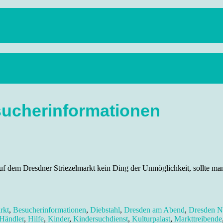
anstaltungen, Wandern, Kunst und Kultur im schönen Elbflorenz..
sucherinformationen
 dem Dresdner Striezelmarkt kein Ding der Unmöglichkeit, sollte ma
rkt
,
Besucherinformationen
,
Diebstahl
,
Dresden am Abend
,
Dresden 
Händler
,
Hilfe
,
Kinder
,
Kindersuchdienst
,
Kulturpalast
,
Markttreibende