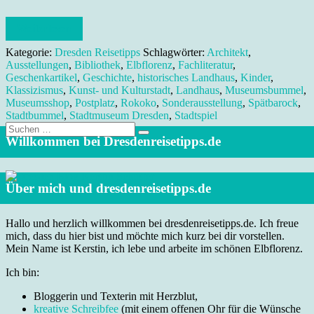
Weiterlesen
Kategorie:
Dresden Reisetipps
Schlagwörter:
Architekt
,
Ausstellungen
,
Bibliothek
,
Elbflorenz
,
Fachliteratur
,
Geschenkartikel
,
Geschichte
,
historisches Landhaus
,
Kinder
,
Klassizismus
,
Kunst- und Kulturstadt
,
Landhaus
,
Museumsbummel
,
Museumsshop
,
Postplatz
,
Rokoko
,
Sonderausstellung
,
Spätbarock
,
Stadtbummel
,
Stadtmuseum Dresden
,
Stadtspiel
Suche
nach:
Willkommen bei Dresdenreisetipps.de
Über mich und dresdenreisetipps.de
Hallo und herzlich willkommen bei dresdenreisetipps.de. Ich freue
mich, dass du hier bist und möchte mich kurz bei dir vorstellen.
Mein Name ist Kerstin, ich lebe und arbeite im schönen Elbflorenz.
Ich bin:
Bloggerin und Texterin mit Herzblut,
kreative Schreibfee
(mit einem offenen Ohr für die Wünsche