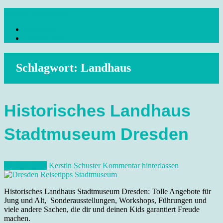
Skip
dresdenreisetipps.de
to
Impressum
content
Reisetipps Dresden, Sehenswürdigkeiten, Ausflugsziele Sachsen,
Datenschutz
Veranstaltungen, Wandern, Kunst und Kultur im schönen Elbflorenz..
Schlagwort:
Landhaus
Historisches Landhaus
Stadtmuseum Dresden
24. Juni 2012
Kerstin Schuster
Kommentar hinterlassen
Historisches Landhaus Stadtmuseum Dresden: Tolle Angebote für
Jung und Alt, Sonderausstellungen, Workshops, Führungen und
viele andere Sachen, die dir und deinen Kids garantiert Freude
machen.