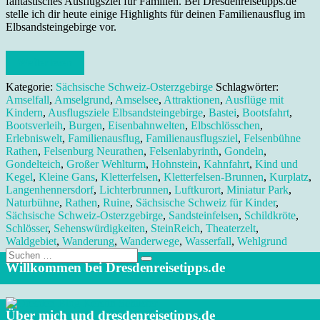
fantastisches Ausflugsziel für Familien. Bei Dresdenreisetipps.de
stelle ich dir heute einige Highlights für deinen Familienausflug im
Elbsandsteingebirge vor.
Weiterlesen
Kategorie:
Sächsische Schweiz-Osterzgebirge
Schlagwörter:
Amselfall
,
Amselgrund
,
Amselsee
,
Attraktionen
,
Ausflüge mit
Kindern
,
Ausflugsziele Elbsandsteingebirge
,
Bastei
,
Bootsfahrt
,
Bootsverleih
,
Burgen
,
Eisenbahnwelten
,
Elbschlösschen
,
Erlebniswelt
,
Familienausflug
,
Familienausflugsziel
,
Felsenbühne
Rathen
,
Felsenburg Neurathen
,
Felsenlabyrinth
,
Gondeln
,
Gondelteich
,
Großer Wehlturm
,
Hohnstein
,
Kahnfahrt
,
Kind und
Kegel
,
Kleine Gans
,
Kletterfelsen
,
Kletterfelsen-Brunnen
,
Kurplatz
,
Langenhennersdorf
,
Lichterbrunnen
,
Luftkurort
,
Miniatur Park
,
Naturbühne
,
Rathen
,
Ruine
,
Sächsische Schweiz für Kinder
,
Sächsische Schweiz-Osterzgebirge
,
Sandsteinfelsen
,
Schildkröte
,
Schlösser
,
Sehenswürdigkeiten
,
SteinReich
,
Theaterzelt
,
Waldgebiet
,
Wanderung
,
Wanderwege
,
Wasserfall
,
Wehlgrund
Suche
nach:
Willkommen bei Dresdenreisetipps.de
Über mich und dresdenreisetipps.de