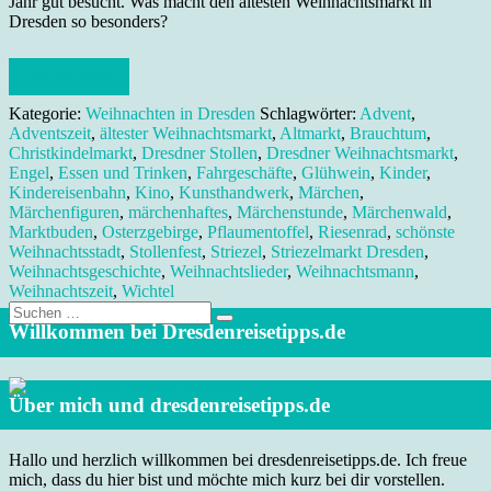
Jahr gut besucht. Was macht den ältesten Weihnachtsmarkt in
Dresden so besonders?
Weiterlesen
Kategorie:
Weihnachten in Dresden
Schlagwörter:
Advent
,
Adventszeit
,
ältester Weihnachtsmarkt
,
Altmarkt
,
Brauchtum
,
Christkindelmarkt
,
Dresdner Stollen
,
Dresdner Weihnachtsmarkt
,
Engel
,
Essen und Trinken
,
Fahrgeschäfte
,
Glühwein
,
Kinder
,
Kindereisenbahn
,
Kino
,
Kunsthandwerk
,
Märchen
,
Märchenfiguren
,
märchenhaftes
,
Märchenstunde
,
Märchenwald
,
Marktbuden
,
Osterzgebirge
,
Pflaumentoffel
,
Riesenrad
,
schönste
Weihnachtsstadt
,
Stollenfest
,
Striezel
,
Striezelmarkt Dresden
,
Weihnachtsgeschichte
,
Weihnachtslieder
,
Weihnachtsmann
,
Weihnachtszeit
,
Wichtel
Suche
nach:
Willkommen bei Dresdenreisetipps.de
Über mich und dresdenreisetipps.de
Hallo und herzlich willkommen bei dresdenreisetipps.de. Ich freue
mich, dass du hier bist und möchte mich kurz bei dir vorstellen.