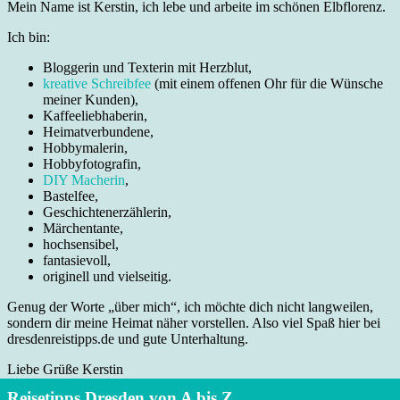
Mein Name ist Kerstin, ich lebe und arbeite im schönen Elbflorenz.
Ich bin:
Bloggerin und Texterin mit Herzblut,
kreative Schreibfee
(mit einem offenen Ohr für die Wünsche
meiner Kunden),
Kaffeeliebhaberin,
Heimatverbundene,
Hobbymalerin,
Hobbyfotografin,
DIY Macherin
,
Bastelfee,
Geschichtenerzählerin,
Märchentante,
hochsensibel,
fantasievoll,
originell und vielseitig.
Genug der Worte „über mich“, ich möchte dich nicht langweilen,
sondern dir meine Heimat näher vorstellen. Also viel Spaß hier bei
dresdenreistipps.de und gute Unterhaltung.
Liebe Grüße Kerstin
Reisetipps Dresden von A bis Z