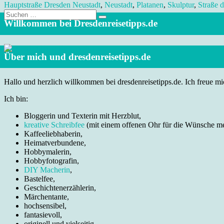
Hauptstraße Dresden Neustadt
,
Neustadt
,
Platanen
,
Skulptur
,
Straße 
Suche
nach:
Willkommen bei Dresdenreisetipps.de
Über mich und dresdenreisetipps.de
Hallo und herzlich willkommen bei dresdenreisetipps.de. Ich freue mic
Ich bin:
Bloggerin und Texterin mit Herzblut,
kreative Schreibfee
(mit einem offenen Ohr für die Wünsche m
Kaffeeliebhaberin,
Heimatverbundene,
Hobbymalerin,
Hobbyfotografin,
DIY Macherin
,
Bastelfee,
Geschichtenerzählerin,
Märchentante,
hochsensibel,
fantasievoll,
originell und vielseitig.