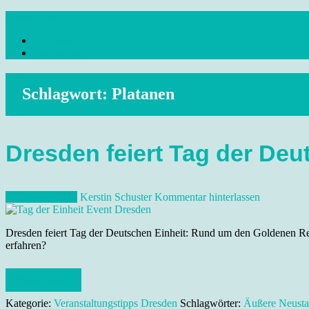
Skip
dresdenreisetipps.de
to
Impressum
content
Reisetipps Dresden, Sehenswürdigkeiten, Ausflugsziele Sachsen, Ver
Datenschutz
Schlagwort:
Platanen
Dresden feiert Tag der Deu
2. Oktober 2012
Kerstin Schuster
Kommentar hinterlassen
Dresden feiert Tag der Deutschen Einheit: Rund um den Goldenen Reit
erfahren?
Weiterlesen
Kategorie:
Veranstaltungstipps Dresden
Schlagwörter:
Äußere Neusta