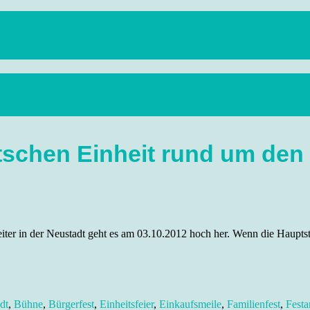
anstaltungen, Wandern, Kunst und Kultur im schönen Elbflorenz..
tschen Einheit rund um den
er in der Neustadt geht es am 03.10.2012 hoch her. Wenn die Hauptstr
dt
,
Bühne
,
Bürgerfest
,
Einheitsfeier
,
Einkaufsmeile
,
Familienfest
,
Festa