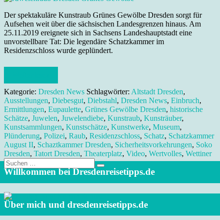
Der spektakuläre Kunstraub Grünes Gewölbe Dresden sorgt für
Aufsehen weit über die sächsischen Landesgrenzen hinaus. Am
25.11.2019 ereignete sich in Sachsens Landeshauptstadt eine
unvorstellbare Tat: Die legendäre Schatzkammer im
Residenzschloss wurde geplündert.
Weiterlesen
Kategorie:
Dresden News
Schlagwörter:
Altstadt Dresden
,
Ausstellungen
,
Diebesgut
,
Diebstahl
,
Dresden News
,
Einbruch
,
Ermittlungen
,
Eupaulette
,
Grünes Gewölbe Dresden
,
historische
Schätze
,
Juwelen
,
Juwelendiebe
,
Kunstraub
,
Kunsträuber
,
Kunstsammlungen
,
Kunstschätze
,
Kunstwerke
,
Museum
,
Plünderung
,
Polizei
,
Raub
,
Residenzschloss
,
Schatz
,
Schatzkammer
August II
,
Schaztkammer Dresden
,
Sicherheitsvorkehrungen
,
Soko
Dresden
,
Tatort Dresden
,
Theaterplatz
,
Video
,
Wertvolles
,
Wettiner
Suche
nach:
Willkommen bei Dresdenreisetipps.de
Über mich und dresdenreisetipps.de