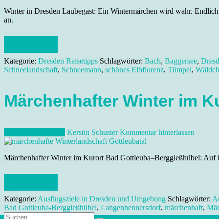
Winter in Dresden Laubegast: Ein Wintermärchen wird wahr. Endlich 
an.
Weiterlesen
Kategorie:
Dresden Reisetipps
Schlagwörter:
Bach
,
Baggersee
,
Dres
Schneelandschaft
,
Schneemann
,
schönes Elbflorenz
,
Tümpel
,
Wäldch
Märchenhafter Winter im K
14. Dezember 2018
Kerstin Schuster
Kommentar hinterlassen
Märchenhafter Winter im Kurort Bad Gottleuba–Berggießhübel: Auf i
Weiterlesen
Kategorie:
Ausflugsziele in Dresden und Umgebung
Schlagwörter:
Au
Bad Gottleuba-Berggießhübel
,
Langenhennersdorf
,
märchenhaft
,
Mär
Suche