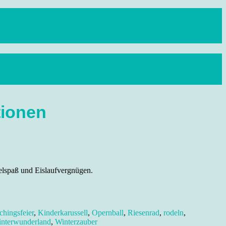
tionen
delspaß und Eislaufvergnügen.
chingsfeier
,
Kinderkarussell
,
Opernball
,
Riesenrad
,
rodeln
,
nterwunderland
,
Winterzauber