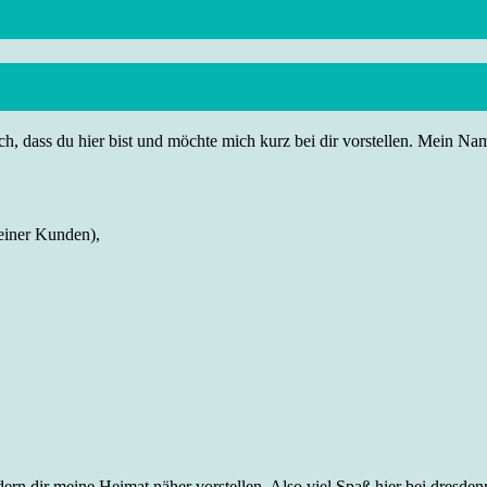
h, dass du hier bist und möchte mich kurz bei dir vorstellen. Mein Name
einer Kunden),
rn dir meine Heimat näher vorstellen. Also viel Spaß hier bei dresdenr