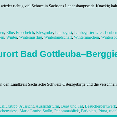
wieder richtig viel Schnee in Sachsens Landeshauptstadt. Knackig kal
den
,
Elbe
,
Froscheich
,
Kiesgrube
,
Laubegast
,
Laubegaster Ufer
,
Leube
en
,
Winter
,
Winterausflug
,
Winterlandschaft
,
Wintermärchen
,
Winterspo
urort Bad Gottleuba–Berggi
n den Landkreis Sächsische Schweiz-Osterzgebirge und die verschneit
sflugstipp
,
Aussicht
,
Aussichtsturm
,
Berg und Tal
,
Besucherbergwerk
chenwiese
,
Marie Louise Stolln
,
Panoramablick
,
Parkplatz
,
Pirna
,
rode