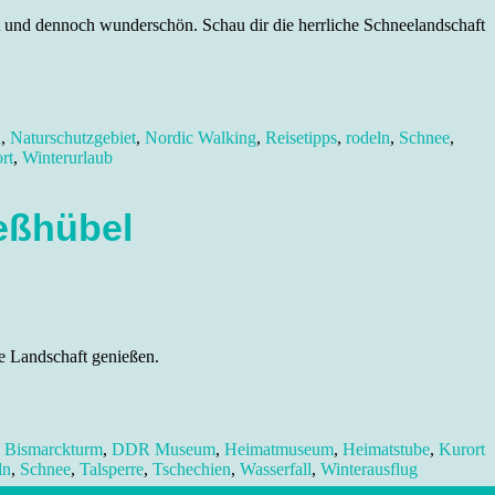
t und dennoch wunderschön. Schau dir die herrliche Schneelandschaft
n
,
Naturschutzgebiet
,
Nordic Walking
,
Reisetipps
,
rodeln
,
Schnee
,
rt
,
Winterurlaub
eßhübel
e Landschaft genießen.
,
Bismarckturm
,
DDR Museum
,
Heimatmuseum
,
Heimatstube
,
Kurort
ln
,
Schnee
,
Talsperre
,
Tschechien
,
Wasserfall
,
Winterausflug