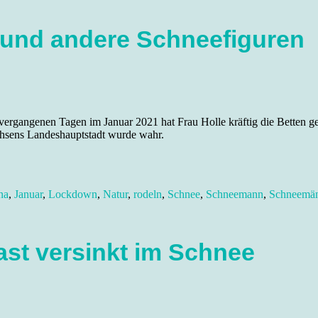
und andere Schneefiguren
ergangenen Tagen im Januar 2021 hat Frau Holle kräftig die Betten ges
hsens Landeshauptstadt wurde wahr.
na
,
Januar
,
Lockdown
,
Natur
,
rodeln
,
Schnee
,
Schneemann
,
Schneemän
ast versinkt im Schnee