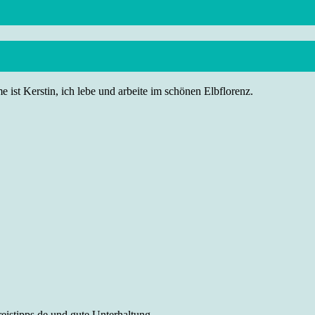
 ist Kerstin, ich lebe und arbeite im schönen Elbflorenz.
eistipps.de und gute Unterhaltung.