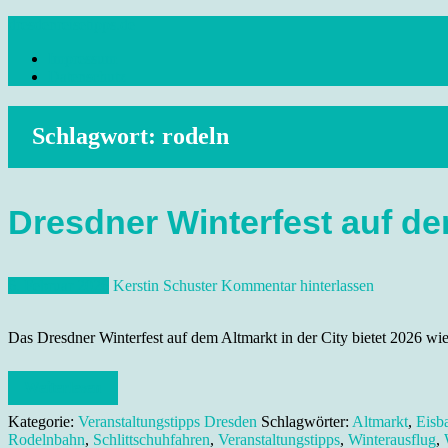
Skip
dresdenreisetipps.de
to
Impressum
content
Reisetipps Dresden, Sehenswürdigkeiten, Ausflugsziele Sachsen, Ver
Datenschutz
Schlagwort:
rodeln
Dresdner Winterfest auf de
6. Februar 2026
Kerstin Schuster
Kommentar hinterlassen
Das Dresdner Winterfest auf dem Altmarkt in der City bietet 2026 wi
Weiterlesen
Kategorie:
Veranstaltungstipps Dresden
Schlagwörter:
Altmarkt
,
Eisb
Rodelnbahn
,
Schlittschuhfahren
,
Veranstaltungstipps
,
Winterausflug
,