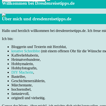
nach:
Willkommen bei Dresdenreisetipps.de
Über mich und dresdenreisetipps.de
Hallo und herzlich willkommen bei dresdenreisetipps.de. Ich freue mic
Ich bin:
Bloggerin und Texterin mit Herzblut,
kreative Schreibfee
(mit einem offenen Ohr für die Wünsche m
Kaffeeliebhaberin,
Heimatverbundene,
Hobbymalerin,
Hobbyfotografin,
DIY Macherin
,
Bastelfee,
Geschichtenerzählerin,
Märchentante,
hochsensibel,
fantasievoll,
originell und vielseitig.
Genug der Worte „über mich“, ich möchte dich nicht langweilen, sonde