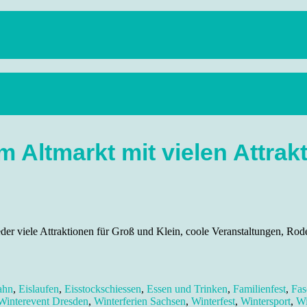
anstaltungen, Wandern, Kunst und Kultur im schönen Elbflorenz..
m Altmarkt mit vielen Attrak
eder viele Attraktionen für Groß und Klein, coole Veranstaltungen, Ro
ahn
,
Eislaufen
,
Eisstockschiessen
,
Essen und Trinken
,
Familienfest
,
Fas
Winterevent Dresden
,
Winterferien Sachsen
,
Winterfest
,
Wintersport
,
Wi