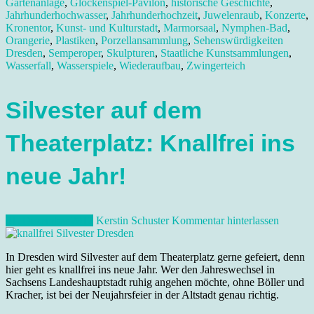
Gartenanlage
,
Glockenspiel-Pavilon
,
historische Geschichte
,
Jahrhunderhochwasser
,
Jahrhunderhochzeit
,
Juwelenraub
,
Konzerte
,
Kronentor
,
Kunst- und Kulturstadt
,
Marmorsaal
,
Nymphen-Bad
,
Orangerie
,
Plastiken
,
Porzellansammlung
,
Sehenswürdigkeiten
Dresden
,
Semperoper
,
Skulpturen
,
Staatliche Kunstsammlungen
,
Wasserfall
,
Wasserspiele
,
Wiederaufbau
,
Zwingerteich
Silvester auf dem
Theaterplatz: Knallfrei ins
neue Jahr!
31. Dezember 2012
Kerstin Schuster
Kommentar hinterlassen
In Dresden wird Silvester auf dem Theaterplatz gerne gefeiert, denn
hier geht es knallfrei ins neue Jahr. Wer den Jahreswechsel in
Sachsens Landeshauptstadt ruhig angehen möchte, ohne Böller und
Kracher, ist bei der Neujahrsfeier in der Altstadt genau richtig.