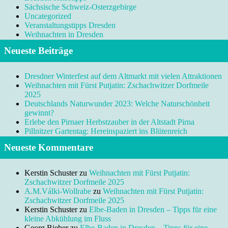
Sächsische Schweiz-Osterzgebirge
Uncategorized
Veranstaltungstipps Dresden
Weihnachten in Dresden
Neueste Beiträge
Dresdner Winterfest auf dem Altmarkt mit vielen Attraktionen
Weihnachten mit Fürst Putjatin: Zschachwitzer Dorfmeile
2025
Deutschlands Naturwunder 2023: Welche Naturschönheit
gewinnt?
Erlebe den Pirnaer Herbstzauber in der Altstadt Pirna
Pillnitzer Gartentag: Hereinspaziert ins Blütenreich
Neueste Kommentare
Kerstin Schuster
zu
Weihnachten mit Fürst Putjatin:
Zschachwitzer Dorfmeile 2025
A.M.Válki-Wollrabe
zu
Weihnachten mit Fürst Putjatin:
Zschachwitzer Dorfmeile 2025
Kerstin Schuster
zu
Elbe-Baden in Dresden – Tipps für eine
kleine Abkühlung im Fluss
Georg Bieber
zu
Elbe-Baden in Dresden – Tipps für eine