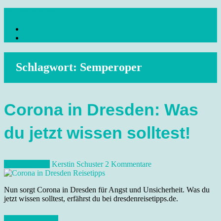
Skip
dresdenreisetipps.de
to
Impressum
content
Reisetipps Dresden, Sehenswürdigkeiten, Ausflugsziele Sachsen,
Datenschutz
Veranstaltungen, Wandern, Kunst und Kultur im schönen Elbflorenz..
Schlagwort:
Semperoper
Corona in Dresden: Was
du jetzt wissen solltest!
13. März 2020
Kerstin Schuster
2 Kommentare
Nun sorgt Corona in Dresden für Angst und Unsicherheit. Was du
jetzt wissen solltest, erfährst du bei dresdenreisetipps.de.