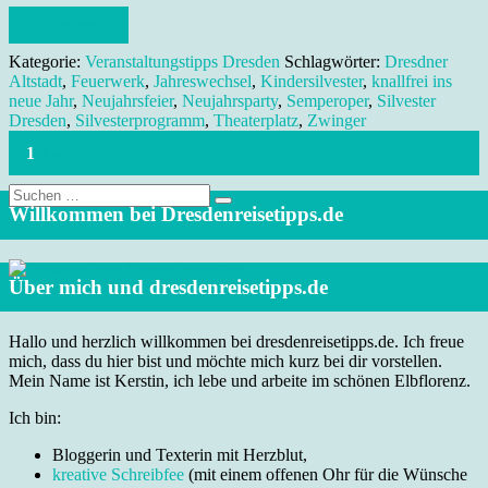
Weiterlesen
Kategorie:
Veranstaltungstipps Dresden
Schlagwörter:
Dresdner
Altstadt
,
Feuerwerk
,
Jahreswechsel
,
Kindersilvester
,
knallfrei ins
neue Jahr
,
Neujahrsfeier
,
Neujahrsparty
,
Semperoper
,
Silvester
Dresden
,
Silvesterprogramm
,
Theaterplatz
,
Zwinger
1
2
»
Suche
nach:
Willkommen bei Dresdenreisetipps.de
Über mich und dresdenreisetipps.de
Hallo und herzlich willkommen bei dresdenreisetipps.de. Ich freue
mich, dass du hier bist und möchte mich kurz bei dir vorstellen.
Mein Name ist Kerstin, ich lebe und arbeite im schönen Elbflorenz.
Ich bin:
Bloggerin und Texterin mit Herzblut,
kreative Schreibfee
(mit einem offenen Ohr für die Wünsche