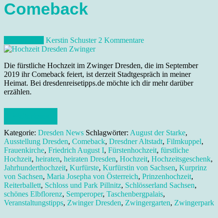
Comeback
28. Juli 2019
Kerstin Schuster
2 Kommentare
Die fürstliche Hochzeit im Zwinger Dresden, die im September
2019 ihr Comeback feiert, ist derzeit Stadtgespräch in meiner
Heimat. Bei dresdenreisetipps.de möchte ich dir mehr darüber
erzählen.
Weiterlesen
Kategorie:
Dresden News
Schlagwörter:
August der Starke
,
Ausstellung Dresden
,
Comeback
,
Dresdner Altstadt
,
Filmkuppel
,
Frauenkirche
,
Friedrich August I
,
Fürstenhochzeit
,
fürstliche
Hochzeit
,
heiraten
,
heiraten Dresden
,
Hochzeit
,
Hochzeitsgeschenk
,
Jahrhunderthochzeit
,
Kurfürste
,
Kurfürstin von Sachsen
,
Kurprinz
von Sachsen
,
Maria Josepha von Österreich
,
Prinzenhochzeit
,
Reiterballett
,
Schloss und Park Pillnitz
,
Schlösserland Sachsen
,
schönes Elbflorenz
,
Semperoper
,
Taschenbergpalais
,
Veranstaltungstipps
,
Zwinger Dresden
,
Zwingergarten
,
Zwingerpark