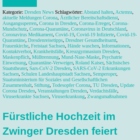
Weiterlesen
Kategorie:
Dresden News
Schlagwörter:
Abstand halten
,
Actemra
,
aktuelle Meldungen Corona
,
Ärztlicher Bereitschaftsdienst
,
Ausgangssperren
,
Corona in Dresden
,
Corona-Erreger
,
Corona-
Mundschutz
,
Corona-Quarantäne
,
Coronavirus in Deutschland
,
Coronavirus Medikament
,
Covid-19
,
Covid-19 Infizierte
,
Covid-19-
Quarantäne
,
Dresdenreisetipps
,
Dresdner Gesundheitsamt
,
Frauenkirche
,
Freistaat Sachsen
,
Hände waschen
,
Informationen
,
Kontaktverbot
,
Krankheitsfälle
,
Kreuzgymnasium Dresden
,
Maskenpflich
,
Mülltrennung
,
Mund-Nase-Maske
,
Psychatrie
Einweisung
,
Quarantäne-Verweiger
,
Roland Kaiser
,
Sächsisches
Staatstheater
,
Sars-CoV-2 Dresden
,
SARS-CoV-2 Erkrankungen
Sachsen
,
Schulen Landeshauptstadt Sachsen
,
Semperoper
,
Staatsministerium für Soziales und Gesellschaftlichen
Zusammenhalt
,
Stiftung
,
Todesopfer Corona
,
TU Dresden
,
Update
Corona Dresden
,
Veranstaltungen Dresden
,
Verdachtsfälle
,
Viruserkrankte Sachsen
,
Viruserkrankung
,
Zwangsmaßnahmen
Fürstliche Hochzeit im
Zwinger Dresden feiert