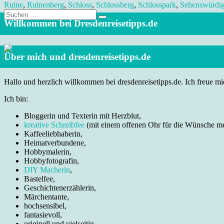
Ruine
,
Ruinenberg
,
Schloss
,
Schlossberg
,
Schlosspark
,
Sehenswürdig
Suche
nach:
Willkommen bei Dresdenreisetipps.de
Über mich und dresdenreisetipps.de
Hallo und herzlich willkommen bei dresdenreisetipps.de. Ich freue mic
Ich bin:
Bloggerin und Texterin mit Herzblut,
kreative Schreibfee
(mit einem offenen Ohr für die Wünsche m
Kaffeeliebhaberin,
Heimatverbundene,
Hobbymalerin,
Hobbyfotografin,
DIY Macherin
,
Bastelfee,
Geschichtenerzählerin,
Märchentante,
hochsensibel,
fantasievoll,
originell und vielseitig.