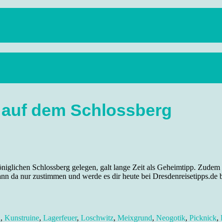
anstaltungen, Wandern, Kunst und Kultur im schönen Elbflorenz..
tz auf dem Schlossberg
öniglichen Schlossberg gelegen, galt lange Zeit als Geheimtipp. Zudem 
ann da nur zustimmen und werde es dir heute bei Dresdenreisetipps.de b
d
,
Kunstruine
,
Lagerfeuer
,
Loschwitz
,
Meixgrund
,
Neogotik
,
Picknick
,