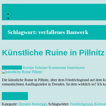
Skip
dresdenreisetipps.de
to
Impressum
content
Reisetipps Dresden, Sehenswürdigkeiten, Ausflugsziele Sachsen, Ver
Datenschutz
Schlagwort:
verfallenes Bauwerk
Künstliche Ruine in Pillni
10. Mai 2014
Kerstin Schuster
Kommentar hinterlassen
Die künstliche Ruine in Pillnitz, über dem Friedrichsgrund auf dem k
romantischsten Ausflugszielen in Dresden. Ist dem wirklich so? Ich k
Weiterlesen
Kategorie:
Dresden Reisetipps
Schlagwörter:
Friedrichgrund
,
Kleino