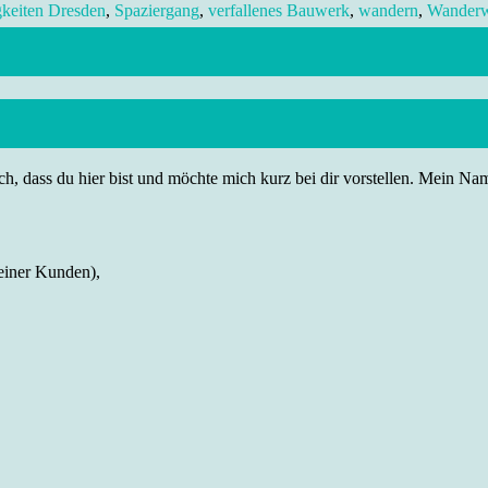
keiten Dresden
,
Spaziergang
,
verfallenes Bauwerk
,
wandern
,
Wander
h, dass du hier bist und möchte mich kurz bei dir vorstellen. Mein Name
einer Kunden),