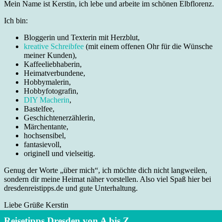
Mein Name ist Kerstin, ich lebe und arbeite im schönen Elbflorenz.
Ich bin:
Bloggerin und Texterin mit Herzblut,
kreative Schreibfee
(mit einem offenen Ohr für die Wünsche
meiner Kunden),
Kaffeeliebhaberin,
Heimatverbundene,
Hobbymalerin,
Hobbyfotografin,
DIY Macherin
,
Bastelfee,
Geschichtenerzählerin,
Märchentante,
hochsensibel,
fantasievoll,
originell und vielseitig.
Genug der Worte „über mich“, ich möchte dich nicht langweilen,
sondern dir meine Heimat näher vorstellen. Also viel Spaß hier bei
dresdenreistipps.de und gute Unterhaltung.
Liebe Grüße Kerstin
Reisetipps Dresden von A bis Z