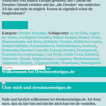
Aussichten vom Balkon Europas genießen, den Charme der
Dresdner Altstadt verfallen und das „alte Dresden“ neu entdecken.
All das und mehr ist möglich. Kennst du eigentlich schon die
Jungfernbastei?
Weiterlesen
Kategorie:
Dresden Reisetipps
Schlagwörter:
an der Elbe
,
August
der Starke
,
Ausflugsziel Dresden
,
Balkon Europas
,
Bastion Venus
,
Blumenrabatten und Beete
,
Brühlsche Terrasse
,
Brühlscher Garten
,
Dampfschifffahrt
,
Daumenabdruck
,
Delphinbrunnen
,
Denkmal
,
Denkmäler
,
Dresdner Legende
,
Festung Dresden
,
Festungswall
,
Frauenkirche
,
Gartenanlage
,
Graf Brühl
,
Gräfin Cosel
,
Handlauf
,
historische Altstadt
,
Jungfernbastei
,
Lustgarten
,
Moritzmonument
,
Stadtmauer Dresden
,
Treppengeländer
,
Venusbastei
,
Wassergraben
Suche
nach:
Willkommen bei Dresdenreisetipps.de
Über mich und dresdenreisetipps.de
Hallo und herzlich willkommen bei dresdenreisetipps.de. Ich freue
mich, dass du hier bist und möchte mich kurz bei dir vorstellen.