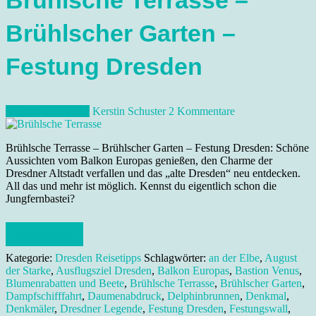
Brühlsche Terrasse –
Brühlscher Garten –
Festung Dresden
2. September 2012
Kerstin Schuster
2 Kommentare
Brühlsche Terrasse – Brühlscher Garten – Festung Dresden: Schöne
Aussichten vom Balkon Europas genießen, den Charme der
Dresdner Altstadt verfallen und das „alte Dresden“ neu entdecken.
All das und mehr ist möglich. Kennst du eigentlich schon die
Jungfernbastei?
Weiterlesen
Kategorie:
Dresden Reisetipps
Schlagwörter:
an der Elbe
,
August
der Starke
,
Ausflugsziel Dresden
,
Balkon Europas
,
Bastion Venus
,
Blumenrabatten und Beete
,
Brühlsche Terrasse
,
Brühlscher Garten
,
Dampfschifffahrt
,
Daumenabdruck
,
Delphinbrunnen
,
Denkmal
,
Denkmäler
,
Dresdner Legende
,
Festung Dresden
,
Festungswall
,