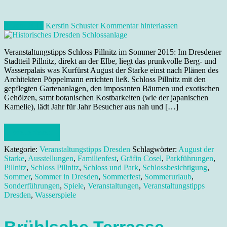
4. Juni 2015
Kerstin Schuster
Kommentar hinterlassen
Veranstaltungstipps Schloss Pillnitz im Sommer 2015: Im Dresdener
Stadtteil Pillnitz, direkt an der Elbe, liegt das prunkvolle Berg- und
Wasserpalais was Kurfürst August der Starke einst nach Plänen des
Architekten Pöppelmann errichten ließ. Schloss Pillnitz mit den
gepflegten Gartenanlagen, den imposanten Bäumen und exotischen
Gehölzen, samt botanischen Kostbarkeiten (wie der japanischen
Kamelie), lädt Jahr für Jahr Besucher aus nah und […]
Weiterlesen
Kategorie:
Veranstaltungstipps Dresden
Schlagwörter:
August der
Starke
,
Ausstellungen
,
Familienfest
,
Gräfin Cosel
,
Parkführungen
,
Pillnitz
,
Schloss Pillnitz
,
Schloss und Park
,
Schlossbesichtigung
,
Sommer
,
Sommer in Dresden
,
Sommerfest
,
Sommerurlaub
,
Sonderführungen
,
Spiele
,
Veranstaltungen
,
Veranstaltungstipps
Dresden
,
Wasserspiele