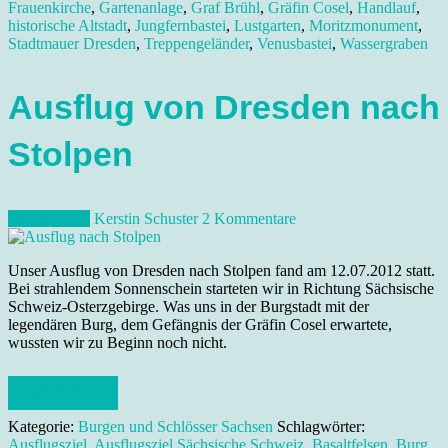
Frauenkirche
,
Gartenanlage
,
Graf Brühl
,
Gräfin Cosel
,
Handlauf
,
historische Altstadt
,
Jungfernbastei
,
Lustgarten
,
Moritzmonument
,
Stadtmauer Dresden
,
Treppengeländer
,
Venusbastei
,
Wassergraben
Ausflug von Dresden nach
Stolpen
18. Juli 2012
Kerstin Schuster
2 Kommentare
Unser Ausflug von Dresden nach Stolpen fand am 12.07.2012 statt.
Bei strahlendem Sonnenschein starteten wir in Richtung Sächsische
Schweiz-Osterzgebirge. Was uns in der Burgstadt mit der
legendären Burg, dem Gefängnis der Gräfin Cosel erwartete,
wussten wir zu Beginn noch nicht.
Weiterlesen
Kategorie:
Burgen und Schlösser Sachsen
Schlagwörter:
Ausflugsziel
,
Ausflugsziel Sächsische Schweiz
,
Basaltfelsen
,
Burg