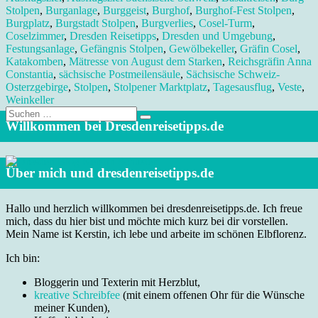
Stolpen
,
Burganlage
,
Burggeist
,
Burghof
,
Burghof-Fest Stolpen
,
Burgplatz
,
Burgstadt Stolpen
,
Burgverlies
,
Cosel-Turm
,
Coselzimmer
,
Dresden Reisetipps
,
Dresden und Umgebung
,
Festungsanlage
,
Gefängnis Stolpen
,
Gewölbekeller
,
Gräfin Cosel
,
Katakomben
,
Mätresse von August dem Starken
,
Reichsgräfin Anna
Constantia
,
sächsische Postmeilensäule
,
Sächsische Schweiz-
Osterzgebirge
,
Stolpen
,
Stolpener Marktplatz
,
Tagesausflug
,
Veste
,
Weinkeller
Suche
nach:
Willkommen bei Dresdenreisetipps.de
Über mich und dresdenreisetipps.de
Hallo und herzlich willkommen bei dresdenreisetipps.de. Ich freue
mich, dass du hier bist und möchte mich kurz bei dir vorstellen.
Mein Name ist Kerstin, ich lebe und arbeite im schönen Elbflorenz.
Ich bin:
Bloggerin und Texterin mit Herzblut,
kreative Schreibfee
(mit einem offenen Ohr für die Wünsche
meiner Kunden),