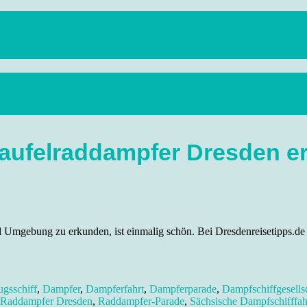
anstaltungen, Wandern, Kunst und Kultur im schönen Elbflorenz..
haufelraddampfer Dresden e
mgebung zu erkunden, ist einmalig schön. Bei Dresdenreisetipps.de erf
ugsschiff
,
Dampfer
,
Dampferfahrt
,
Dampferparade
,
Dampfschiffgesells
Raddampfer Dresden
,
Raddampfer-Parade
,
Sächsische Dampfschifffah