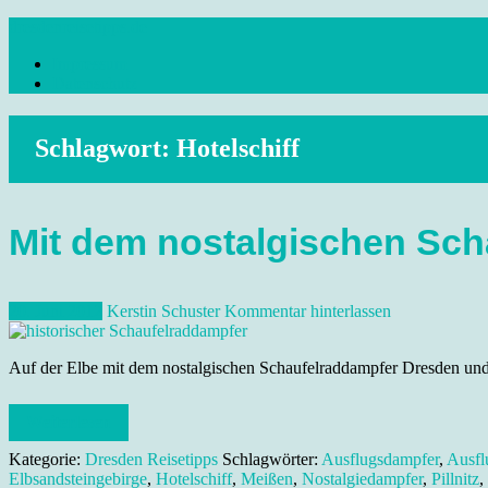
Skip
dresdenreisetipps.de
to
Impressum
content
Reisetipps Dresden, Sehenswürdigkeiten, Ausflugsziele Sachsen, Ver
Datenschutz
Schlagwort:
Hotelschiff
Mit dem nostalgischen Sc
20. Juni 2012
Kerstin Schuster
Kommentar hinterlassen
Auf der Elbe mit dem nostalgischen Schaufelraddampfer Dresden und U
Weiterlesen
Kategorie:
Dresden Reisetipps
Schlagwörter:
Ausflugsdampfer
,
Ausfl
Elbsandsteingebirge
,
Hotelschiff
,
Meißen
,
Nostalgiedampfer
,
Pillnitz
,