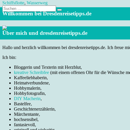
Schiffsflotte
,
Wasserweg
Suche
nach:
Willkommen bei Dresdenreisetipps.de
Über mich und dresdenreisetipps.de
Hallo und herzlich willkommen bei dresdenreisetipps.de. Ich freue mic
Ich bin:
Bloggerin und Texterin mit Herzblut,
kreative Schreibfee
(mit einem offenen Ohr für die Wünsche m
Kaffeeliebhaberin,
Heimatverbundene,
Hobbymalerin,
Hobbyfotografin,
DIY Macherin
,
Bastelfee,
Geschichtenerzählerin,
Märchentante,
hochsensibel,
fantasievoll,
originell und vielseitig.