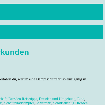
rkunden
ährst du, warum eine Dampfschifffahrt so einzigartig ist.
chaft
,
Dresden Reisetipps
,
Dresden und Umgebung
,
Elbe
,
rt
,
Schaufelraddampfer
,
Schifffahrt
,
Schiffsausflug Dresden
,