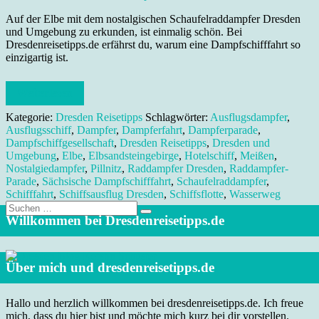
Auf der Elbe mit dem nostalgischen Schaufelraddampfer Dresden
und Umgebung zu erkunden, ist einmalig schön. Bei
Dresdenreisetipps.de erfährst du, warum eine Dampfschifffahrt so
einzigartig ist.
Weiterlesen
Kategorie:
Dresden Reisetipps
Schlagwörter:
Ausflugsdampfer
,
Ausflugsschiff
,
Dampfer
,
Dampferfahrt
,
Dampferparade
,
Dampfschiffgesellschaft
,
Dresden Reisetipps
,
Dresden und
Umgebung
,
Elbe
,
Elbsandsteingebirge
,
Hotelschiff
,
Meißen
,
Nostalgiedampfer
,
Pillnitz
,
Raddampfer Dresden
,
Raddampfer-
Parade
,
Sächsische Dampfschifffahrt
,
Schaufelraddampfer
,
Schifffahrt
,
Schiffsausflug Dresden
,
Schiffsflotte
,
Wasserweg
Suche
nach:
Willkommen bei Dresdenreisetipps.de
Über mich und dresdenreisetipps.de
Hallo und herzlich willkommen bei dresdenreisetipps.de. Ich freue
mich, dass du hier bist und möchte mich kurz bei dir vorstellen.