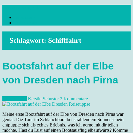
Skip
dresdenreisetipps.de
to
Impressum
content
Reisetipps Dresden, Sehenswürdigkeiten, Ausflugsziele Sachsen,
Datenschutz
Veranstaltungen, Wandern, Kunst und Kultur im schönen Elbflorenz..
Schlagwort:
Schifffahrt
Bootsfahrt auf der Elbe
von Dresden nach Pirna
18. Juli 2021
Kerstin Schuster
2 Kommentare
Meine erste Bootsfahrt auf der Elbe von Dresden nach Pirna war
genial. Die Tour im Schlauchboot bei strahlendem Sonnenschein
entpuppte sich als echtes Erlebnis, was ich gerne mit dir teilen
möchte. Hast du Lust auf einen Bootsausflug elbaufwärts? Komme