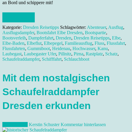
an Bord und schippere mit!
Weiterlesen
Kategorie:
Dresden Reisetipps
Schlagwörter:
Abenteuer
,
Ausflug
,
Ausflugsdampfer
,
Bootsfahrt Elbe Dresden
,
Bootspartie
,
Bootsverleih
,
Dampferfahrt
,
Dresden
,
Dresden Reisetipps
,
Elbe
,
Elbe-Baden
,
Elbeflut
,
Elbepegel
,
Familieausflug
,
Fluss
,
Flussfahrt
,
Flussfahrten
,
Gummiboot
,
Heidenau
,
Hochwasser
,
Kanu
,
Laubegast
,
Laubegaster Ufer
,
Pillnitz
,
Pirna
,
Rastplatz
,
Schatz
,
Schaufelraddampfer
,
Schifffahrt
,
Schlauchboot
Mit dem nostalgischen
Schaufelraddampfer
Dresden erkunden
20. Juni 2012
Kerstin Schuster
Kommentar hinterlassen