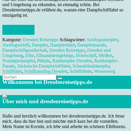
und Umgebung zu erkunden, ist einmalig schön. Bei
Dresdenreisetipps.de erfährst du, warum eine Dampfschifffahrt so
einzigartig ist.
Weiterlesen
Kategorie:
Dresden Reisetipps
Schlagwörter:
Ausflugsdampfer
,
Ausflugsschiff
,
Dampfer
,
Dampferfahrt
,
Dampferparade
,
Dampfschiffgesellschaft
,
Dresden Reisetipps
,
Dresden und
Umgebung
,
Elbe
,
Elbsandsteingebirge
,
Hotelschiff
,
Meißen
,
Nostalgiedampfer
,
Pillnitz
,
Raddampfer Dresden
,
Raddampfer-
Parade
,
Sächsische Dampfschifffahrt
,
Schaufelraddampfer
,
Schifffahrt
,
Schiffsausflug Dresden
,
Schiffsflotte
,
Wasserweg
Suche
nach:
Willkommen bei Dresdenreisetipps.de
Über mich und dresdenreisetipps.de
Hallo und herzlich willkommen bei dresdenreisetipps.de. Ich freue
mich, dass du hier bist und möchte mich kurz bei dir vorstellen.
Mein Name ist Kerstin, ich lebe und arbeite im schönen Elbflorenz.