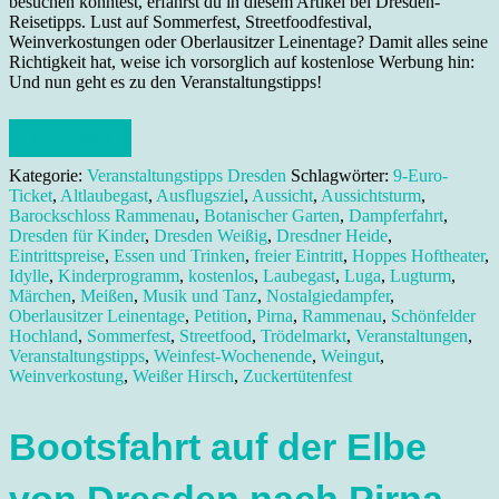
besuchen könntest, erfährst du in diesem Artikel bei Dresden-
Reisetipps. Lust auf Sommerfest, Streetfoodfestival,
Weinverkostungen oder Oberlausitzer Leinentage? Damit alles seine
Richtigkeit hat, weise ich vorsorglich auf kostenlose Werbung hin:
Und nun geht es zu den Veranstaltungstipps!
Weiterlesen
Kategorie:
Veranstaltungstipps Dresden
Schlagwörter:
9-Euro-
Ticket
,
Altlaubegast
,
Ausflugsziel
,
Aussicht
,
Aussichtsturm
,
Barockschloss Rammenau
,
Botanischer Garten
,
Dampferfahrt
,
Dresden für Kinder
,
Dresden Weißig
,
Dresdner Heide
,
Eintrittspreise
,
Essen und Trinken
,
freier Eintritt
,
Hoppes Hoftheater
,
Idylle
,
Kinderprogramm
,
kostenlos
,
Laubegast
,
Luga
,
Lugturm
,
Märchen
,
Meißen
,
Musik und Tanz
,
Nostalgiedampfer
,
Oberlausitzer Leinentage
,
Petition
,
Pirna
,
Rammenau
,
Schönfelder
Hochland
,
Sommerfest
,
Streetfood
,
Trödelmarkt
,
Veranstaltungen
,
Veranstaltungstipps
,
Weinfest-Wochenende
,
Weingut
,
Weinverkostung
,
Weißer Hirsch
,
Zuckertütenfest
Bootsfahrt auf der Elbe