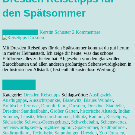
den Spätsommer
9. September 2020
Kerstin Schuster
2 Kommentare
Mit Dresden Reisetipps für den Spätsommer kommst du gut herum
in meiner Heimatstadt. Ich zeige dir heute, was das schöne
Elbflorenz alles zu bieten hat. Abgesehen von den glanzvollen
Barockbauten und allen anderen großartigen Sehenswürdigkeiten in
der historischen Altstadt. (Text enthält kostenlose Werbung)
Weiterlesen
Kategorie:
Dresden Reisetipps
Schlagwörter:
Ausflgsziele
,
Ausflugtipps
,
Aussichtspunkte
,
Blasewitz
,
Blaues Wunder
,
Brühlsche Terrasse
,
Dampferfahrt
,
Dresden
,
Dresdner Stadtteile
,
Dresdner Standseilbahn
,
Großer Garten
,
historische Altstadt
,
Indian
Summer
,
Lausitz
,
Museumsbummel
,
Pillnitz
,
Radtour
,
Reisetipps
,
Sächsische Schweiz-Osterzgebirge
,
Schwebebahn
,
Sehenswertes
,
Sehenswürdigkeiten
,
Sightseeingtour
,
Spätsommer
,
Stadtbummel
,
Stadtrundfahrt
,
Technische Sammlungen Dresden
,
Zoo Dresden
,