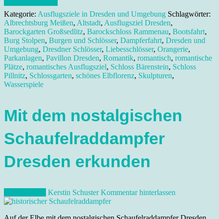
Kategorie:
Ausflugsziele in Dresden und Umgebung
Schlagwörter:
Albrechtsburg Meißen
,
Altstadt
,
Ausflugsziel Dresden
,
Barockgarten Großsedlitz
,
Barockschloss Rammenau
,
Bootsfahrt
,
Burg Stolpen
,
Burgen und Schlösser
,
Dampferfahrt
,
Dresden und
Umgebung
,
Dresdner Schlösser
,
Liebesschlösser
,
Orangerie
,
Parkanlagen
,
Pavillon Dresden
,
Romantik
,
romantisch
,
romantische
Plätze
,
romantisches Ausflugsziel
,
Schloss Bärenstein
,
Schloss
Pillnitz
,
Schlossgarten
,
schönes Elbflorenz
,
Skulpturen
,
Wasserspiele
Mit dem nostalgischen
Schaufelraddampfer
Dresden erkunden
20. Juni 2012
Kerstin Schuster
Kommentar hinterlassen
Auf der Elbe mit dem nostalgischen Schaufelraddampfer Dresden