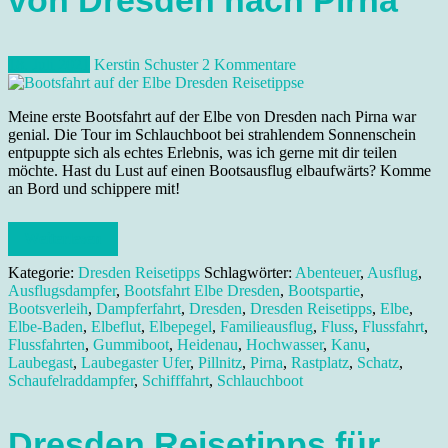
von Dresden nach Pirna
18. Juli 2021
Kerstin Schuster
2 Kommentare
Meine erste Bootsfahrt auf der Elbe von Dresden nach Pirna war
genial. Die Tour im Schlauchboot bei strahlendem Sonnenschein
entpuppte sich als echtes Erlebnis, was ich gerne mit dir teilen
möchte. Hast du Lust auf einen Bootsausflug elbaufwärts? Komme
an Bord und schippere mit!
Weiterlesen
Kategorie:
Dresden Reisetipps
Schlagwörter:
Abenteuer
,
Ausflug
,
Ausflugsdampfer
,
Bootsfahrt Elbe Dresden
,
Bootspartie
,
Bootsverleih
,
Dampferfahrt
,
Dresden
,
Dresden Reisetipps
,
Elbe
,
Elbe-Baden
,
Elbeflut
,
Elbepegel
,
Familieausflug
,
Fluss
,
Flussfahrt
,
Flussfahrten
,
Gummiboot
,
Heidenau
,
Hochwasser
,
Kanu
,
Laubegast
,
Laubegaster Ufer
,
Pillnitz
,
Pirna
,
Rastplatz
,
Schatz
,
Schaufelraddampfer
,
Schifffahrt
,
Schlauchboot
Dresden Reisetipps für