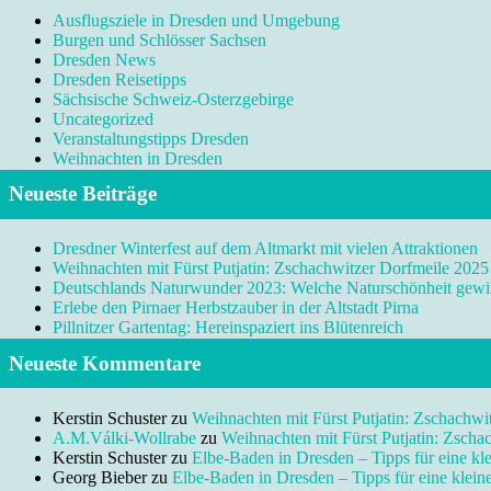
Ausflugsziele in Dresden und Umgebung
Burgen und Schlösser Sachsen
Dresden News
Dresden Reisetipps
Sächsische Schweiz-Osterzgebirge
Uncategorized
Veranstaltungstipps Dresden
Weihnachten in Dresden
Neueste Beiträge
Dresdner Winterfest auf dem Altmarkt mit vielen Attraktionen
Weihnachten mit Fürst Putjatin: Zschachwitzer Dorfmeile 2025
Deutschlands Naturwunder 2023: Welche Naturschönheit gewi
Erlebe den Pirnaer Herbstzauber in der Altstadt Pirna
Pillnitzer Gartentag: Hereinspaziert ins Blütenreich
Neueste Kommentare
Kerstin Schuster
zu
Weihnachten mit Fürst Putjatin: Zschachwi
A.M.Válki-Wollrabe
zu
Weihnachten mit Fürst Putjatin: Zscha
Kerstin Schuster
zu
Elbe-Baden in Dresden – Tipps für eine kl
Georg Bieber
zu
Elbe-Baden in Dresden – Tipps für eine klei