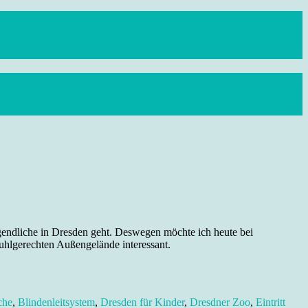
gendliche in Dresden geht. Deswegen möchte ich heute bei
stuhlgerechten Außengelände interessant.
che
,
Blindenleitsystem
,
Dresden für Kinder
,
Dresdner Zoo
,
Eintritt