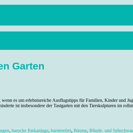
anstaltungen, Wandern, Kunst und Kultur im schönen Elbflorenz..
en Garten
wenn es um erlebnisreiche Ausflugstipps für Familien, Kinder und Ju
inderte ist insbesondere der Tastgarten mit den Tierskulpturen im roll
ungen
,
barocke Parkanlage
,
barrierefrei
,
Bäume
,
Blinde- und Sehschwa