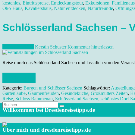
kostenlos
,
Eintrittspreise
,
Entdeckungstour
,
Exkursionen
,
Familienaus
Öko-Haus
,
Kavaliershaus
,
Natur entdecken
,
Naturfreunde
,
Öffnungsz
Schlösserland Sachsen – 
3. Oktober 2012
Kerstin Schuster
Kommentar hinterlassen
Reise durch das Schlösserland Sachsen und lass dich von den Veran
Weiterlesen
Kategorie:
Burgen und Schlösser Sachsen
Schlagwörter:
Ausstellung
Gartenlaube
,
Gaumenfreuden
,
Gesindeküche
,
Großmutters Zeiten
,
Ha
Reise
,
Schloss Rammenau
,
Schlösserland Sachsen
,
schönstes Dorf S
Suche
nach:
Willkommen bei Dresdenreisetipps.de
Über mich und dresdenreisetipps.de