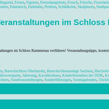
flugsziel
,
Ferien
,
Figuren
,
Freizeitangebote
,
Frosch
,
Frösche
,
Froschtei
eiten
,
Palaisteich
,
Parkbahn
,
Petition
,
Schildkröte
,
Skulpturen
,
Stadtpa
Veranstaltungen im Schlos
staltungen im Schloss Rammenau verführen! Veranstaltungstipps, kost
en
,
Barockschloss Oberlausitz
,
Barockschlossanlage Sachsen
,
Bischofs
lloweenparty
,
Jahrestag
,
Kavaliershaus
,
Kinderfernsehen der DDR
,
Ki
achsen
,
Sonderausstellungen
,
Sonderführungen
,
Sonntagsbraten
,
Trickf