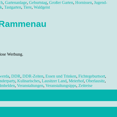
ch
,
Gartenanlage
,
Geburtstag
,
Großer Garten
,
Hornissen
,
Jugend-
rk
,
Tastgarten
,
Tiere
,
Waldgeist
s Rammenau
enlose Werbung.
werda
,
DDR
,
DDR-Zeiten
,
Essen und Trinken
,
Fichtegeburtsort
,
nderparty
,
Kulinarisches
,
Lausitzer Land
,
Meierhof
,
Oberlausitz
,
ilmhelden
,
Veranstaltungen
,
Veranstaltungsipps
,
Zeitreise