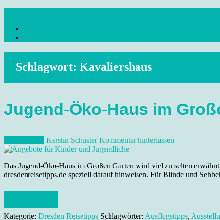
Skip
dresdenreisetipps.de
to
Impressum
content
Reisetipps Dresden, Sehenswürdigkeiten, Ausflugsziele Sachsen, Ver
Datenschutz
Schlagwort:
Kavaliershaus
Jugend-Öko-Haus im Groß
16. Juli 2022
Kerstin Schuster
Kommentar hinterlassen
Das Jugend-Öko-Haus im Großen Garten wird viel zu selten erwähnt, 
dresdenreisetipps.de speziell darauf hinweisen. Für Blinde und Sehbeh
Weiterlesen
Kategorie:
Dresden Reisetipps
Schlagwörter:
Ausflugstipps
,
Ausstell