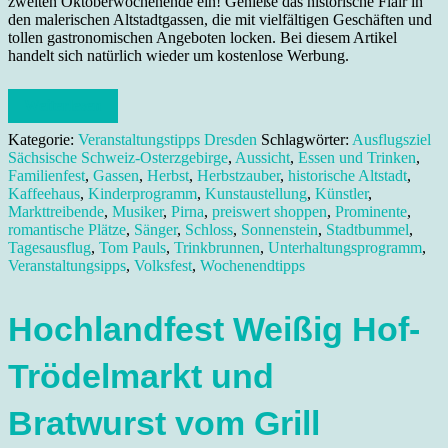
zweiten Oktoberwochenende ein! Genieße das historische Flair in
den malerischen Altstadtgassen, die mit vielfältigen Geschäften und
tollen gastronomischen Angeboten locken. Bei diesem Artikel
handelt sich natürlich wieder um kostenlose Werbung.
Weiterlesen
Kategorie:
Veranstaltungstipps Dresden
Schlagwörter:
Ausflugsziel
Sächsische Schweiz-Osterzgebirge
,
Aussicht
,
Essen und Trinken
,
Familienfest
,
Gassen
,
Herbst
,
Herbstzauber
,
historische Altstadt
,
Kaffeehaus
,
Kinderprogramm
,
Kunstaustellung
,
Künstler
,
Markttreibende
,
Musiker
,
Pirna
,
preiswert shoppen
,
Prominente
,
romantische Plätze
,
Sänger
,
Schloss
,
Sonnenstein
,
Stadtbummel
,
Tagesausflug
,
Tom Pauls
,
Trinkbrunnen
,
Unterhaltungsprogramm
,
Veranstaltungsipps
,
Volksfest
,
Wochenendtipps
Hochlandfest Weißig Hof-
Trödelmarkt und
Bratwurst vom Grill