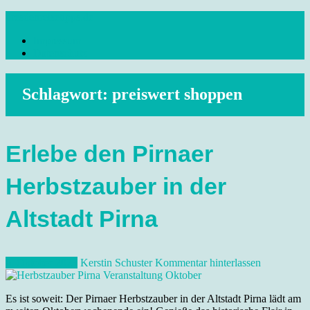
Skip
dresdenreisetipps.de
to
Impressum
content
Reisetipps Dresden, Sehenswürdigkeiten, Ausflugsziele Sachsen,
Datenschutz
Veranstaltungen, Wandern, Kunst und Kultur im schönen Elbflorenz..
Schlagwort:
preiswert shoppen
Erlebe den Pirnaer
Herbstzauber in der
Altstadt Pirna
6. Oktober 2023
Kerstin Schuster
Kommentar hinterlassen
Es ist soweit: Der Pirnaer Herbstzauber in der Altstadt Pirna lädt am