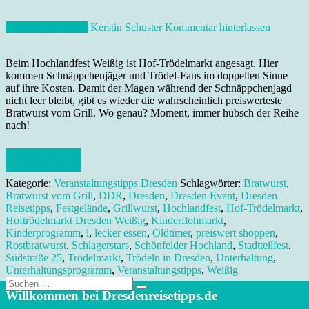
5. September 2018
Kerstin Schuster
Kommentar hinterlassen
Beim Hochlandfest Weißig ist Hof-Trödelmarkt angesagt. Hier
kommen Schnäppchenjäger und Trödel-Fans im doppelten Sinne
auf ihre Kosten. Damit der Magen während der Schnäppchenjagd
nicht leer bleibt, gibt es wieder die wahrscheinlich preiswerteste
Bratwurst vom Grill. Wo genau? Moment, immer hübsch der Reihe
nach!
Weiterlesen
Kategorie:
Veranstaltungstipps Dresden
Schlagwörter:
Bratwurst
,
Bratwurst vom Grill
,
DDR
,
Dresden
,
Dresden Event
,
Dresden
Reisetipps
,
Festgelände
,
Grillwurst
,
Hochlandfest
,
Hof-Trödelmarkt
,
Hoftrödelmarkt Dresden Weißig
,
Kinderflohmarkt
,
Kinderprogramm
,
l
,
lecker essen
,
Oldtimer
,
preiswert shoppen
,
Rostbratwurst
,
Schlagerstars
,
Schönfelder Hochland
,
Stadtteilfest
,
Südstraße 25
,
Trödelmarkt
,
Trödeln in Dresden
,
Unterhaltung
,
Unterhaltungsprogramm
,
Veranstaltungstipps
,
Weißig
Suche
nach:
Willkommen bei Dresdenreisetipps.de