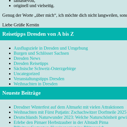
fantasievoll,
originell und vielseitig.
Genug der Worte „über mich“, ich möchte dich nicht langweilen, sonde
Liebe Grüße Kerstin
Reisetipps Dresden von A bis Z
Ausflugsziele in Dresden und Umgebung
Burgen und Schlösser Sachsen
Dresden News
Dresden Reisetipps
Sächsische Schweiz-Osterzgebirge
Uncategorized
Veranstaltungstipps Dresden
Weihnachten in Dresden
Neueste Beiträge
Dresdner Winterfest auf dem Altmarkt mit vielen Attraktionen
Weihnachten mit Fürst Putjatin: Zschachwitzer Dorfmeile 2025
Deutschlands Naturwunder 2023: Welche Naturschönheit gewi
Erlebe den Pirnaer Herbstzauber in der Altstadt Pirna