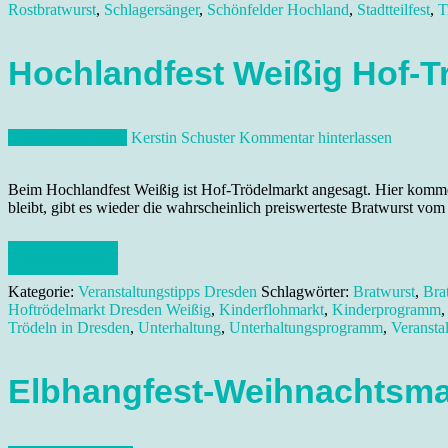
Rostbratwurst
,
Schlagersänger
,
Schönfelder Hochland
,
Stadtteilfest
,
T
Hochlandfest Weißig Hof-T
5. September 2018
Kerstin Schuster
Kommentar hinterlassen
Beim Hochlandfest Weißig ist Hof-Trödelmarkt angesagt. Hier komm
bleibt, gibt es wieder die wahrscheinlich preiswerteste Bratwurst v
Weiterlesen
Kategorie:
Veranstaltungstipps Dresden
Schlagwörter:
Bratwurst
,
Bra
Hoftrödelmarkt Dresden Weißig
,
Kinderflohmarkt
,
Kinderprogramm
Trödeln in Dresden
,
Unterhaltung
,
Unterhaltungsprogramm
,
Veransta
Elbhangfest-Weihnachtsmark