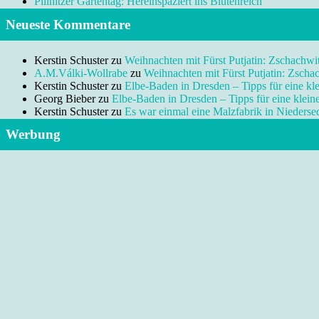
Pillnitzer Gartentag: Hereinspaziert ins Blütenreich
Neueste Kommentare
Kerstin Schuster
zu
Weihnachten mit Fürst Putjatin: Zschachwi
A.M.Válki-Wollrabe
zu
Weihnachten mit Fürst Putjatin: Zscha
Kerstin Schuster
zu
Elbe-Baden in Dresden – Tipps für eine kl
Georg Bieber
zu
Elbe-Baden in Dresden – Tipps für eine klei
Kerstin Schuster
zu
Es war einmal eine Malzfabrik in Niedersed
Werbung