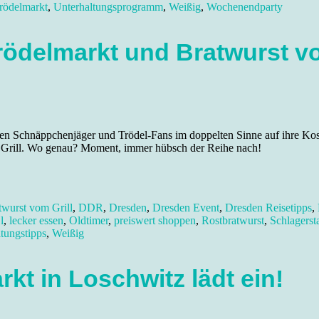
rödelmarkt
,
Unterhaltungsprogramm
,
Weißig
,
Wochenendparty
rödelmarkt und Bratwurst vo
en Schnäppchenjäger und Trödel-Fans im doppelten Sinne auf ihre Ko
om Grill. Wo genau? Moment, immer hübsch der Reihe nach!
twurst vom Grill
,
DDR
,
Dresden
,
Dresden Event
,
Dresden Reisetipps
,
,
l
,
lecker essen
,
Oldtimer
,
preiswert shoppen
,
Rostbratwurst
,
Schlagerst
ltungstipps
,
Weißig
t in Loschwitz lädt ein!