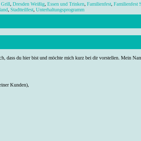
Grill
,
Dresden Weißig
,
Essen und Trinken
,
Familienfest
,
Familienfest
land
,
Stadtteilfest
,
Unterhaltungsprogramm
h, dass du hier bist und möchte mich kurz bei dir vorstellen. Mein Name
einer Kunden),