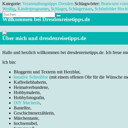
Kategorie:
Veranstaltungstipps Dresden
Schlagwörter:
Bratwurst vom 
Weißig
,
Kinderprogramm
,
Schlager
,
Schlagerstars
,
Schönfelder Hoch
Suche
nach:
Willkommen bei Dresdenreisetipps.de
Über mich und dresdenreisetipps.de
Hallo und herzlich willkommen bei dresdenreisetipps.de. Ich freue mic
Ich bin:
Bloggerin und Texterin mit Herzblut,
kreative Schreibfee
(mit einem offenen Ohr für die Wünsche m
Kaffeeliebhaberin,
Heimatverbundene,
Hobbymalerin,
Hobbyfotografin,
DIY Macherin
,
Bastelfee,
Geschichtenerzählerin,
Märchentante,
hochsensibel,