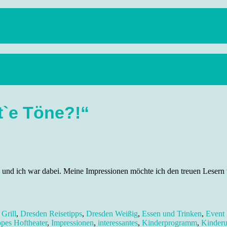
anstaltungen, Wandern, Kunst und Kultur im schönen Elbflorenz..
t`e Töne?!“
und ich war dabei. Meine Impressionen möchte ich den treuen Lesern v
Grill
,
Dresden Reisetipps
,
Dresden Weißig
,
Essen und Trinken
,
Event
pes Hoftheater
,
Impressionen
,
interessantes
,
Kinderprogramm
,
Kinderu