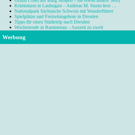
Gräfin Cosel auf Burg Stolpen – die etwas andere Story
Krimisturm in Laubegast – Andreas M. Sturm liest …
Nationalpark Sächsische Schweiz mit Wanderführer
Spielplätze und Freizeitangebote in Dresden
Tipps für einen Städtetrip nach Dresden
Wochenende in Rammenau – Auszeit zu zweit
Werbung