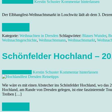
10. Dezember 2016
Kerstin Schuster
Kommentar hinterlassen
Der Elbhangfest-Weihnachtsmarkt in Loschwitz lädt ab dem 3. Deze
Weiterlesen
Kategorie:
Weihnachten in Dresden
Schlagwörter:
Blaues Wunder
,
Br
Weihnachtsgeschichte
,
Weihnachtsmann
,
Weihnachtsmarkt
,
Weihnach
Schönfelder Hochland – 20.
7. September 2016
Kerstin Schuster
Kommentar hinterlassen
Wie wäre es mit einen Abstecher ins Schönfelder Hochland, wo das 20
Hochland, am Rande von Dresden gelegen, ist eine faszinierende To
Treiben […]
Weiterlesen