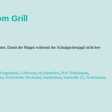
m Grill
sten. Damit der Magen während der Schnäppchenjagd nicht leer
Festgelände
,
Grillwurst
,
Hochlandfest
,
Hof-Trödelmarkt
,
ars
,
Schönfelder Hochland
,
Stadtteilfest
,
Südstraße 25
,
Trödelmarkt
,