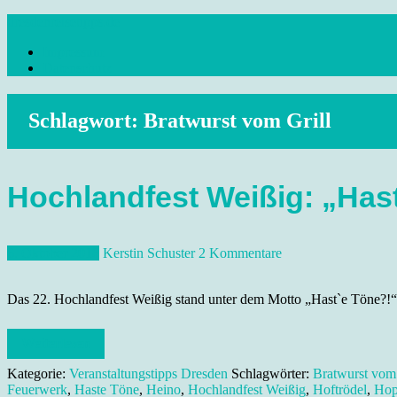
Skip
dresdenreisetipps.de
to
Impressum
content
Reisetipps Dresden, Sehenswürdigkeiten, Ausflugsziele Sachsen, Ver
Datenschutz
Schlagwort:
Bratwurst vom Grill
Hochlandfest Weißig: „Has
6. Oktober 2018
Kerstin Schuster
2 Kommentare
Das 22. Hochlandfest Weißig stand unter dem Motto „Hast`e Töne?!“ 
Weiterlesen
Kategorie:
Veranstaltungstipps Dresden
Schlagwörter:
Bratwurst vom 
Feuerwerk
,
Haste Töne
,
Heino
,
Hochlandfest Weißig
,
Hoftrödel
,
Hop