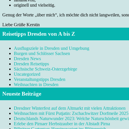
originell und vielseitig.
Genug der Worte „über mich“, ich möchte dich nicht langweilen, sonde
Liebe Grüße Kerstin
Reisetipps Dresden von A bis Z
Ausflugsziele in Dresden und Umgebung
Burgen und Schlösser Sachsen
Dresden News
Dresden Reisetipps
Sächsische Schweiz-Osterzgebirge
Uncategorized
Veranstaltungstipps Dresden
Weihnachten in Dresden
Neueste Beiträge
Dresdner Winterfest auf dem Altmarkt mit vielen Attraktionen
Weihnachten mit Fürst Putjatin: Zschachwitzer Dorfmeile 2025
Deutschlands Naturwunder 2023: Welche Naturschönheit gewi
Erlebe den Pirnaer Herbstzauber in der Altstadt Pirna
Pillnitzer Gartentag: Hereinspaziert ins Blütenreich