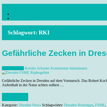
Skip
dresdenreisetipps.de
to
Impressum
content
Reisetipps Dresden, Sehenswürdigkeiten, Ausflugsziele Sachsen, Ver
Datenschutz
Schlagwort:
RKI
Gefährliche Zecken in Dre
28. April 2021
Kerstin Schuster
Kommentar hinterlassen
Gefährliche Zecken in Dresden auf dem Vormarsch. Das Robert Koch I
Aufenthalt in der Natur achten solltest …
Weiterlesen
Kategorie:
Dresden News
Schlagwörter:
Dresden Reisetipps
,
FSME
,