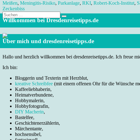
Meißen
,
Meningitis-Risiko
,
Parkanlage
,
RKI
,
Robert-Koch-Institut
,
S
Zeckenbiss
Suche
nach:
Willkommen bei Dresdenreisetipps.de
Über mich und dresdenreisetipps.de
Hallo und herzlich willkommen bei dresdenreisetipps.de. Ich freue mic
Ich bin:
Bloggerin und Texterin mit Herzblut,
kreative Schreibfee
(mit einem offenen Ohr für die Wünsche m
Kaffeeliebhaberin,
Heimatverbundene,
Hobbymalerin,
Hobbyfotografin,
DIY Macherin
,
Bastelfee,
Geschichtenerzählerin,
Märchentante,
hochsensibel,
fantasievoll,