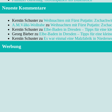
Neueste Kommentare
Kerstin Schuster
zu
Weihnachten mit Fürst Putjatin: Zschachwi
A.M.Válki-Wollrabe
zu
Weihnachten mit Fürst Putjatin: Zscha
Kerstin Schuster
zu
Elbe-Baden in Dresden – Tipps für eine kl
Georg Bieber
zu
Elbe-Baden in Dresden – Tipps für eine klei
Kerstin Schuster
zu
Es war einmal eine Malzfabrik in Niedersed
Werbung