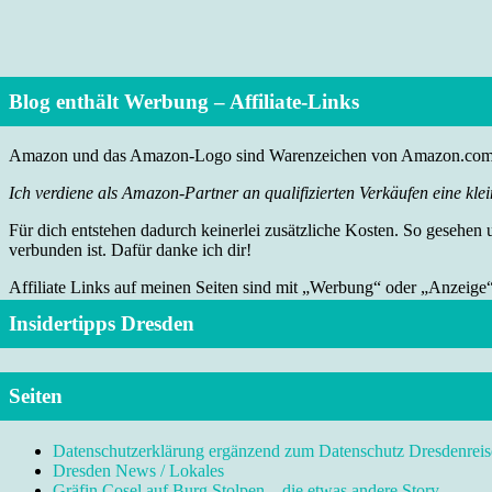
Blog enthält Werbung – Affiliate-Links
Amazon und das Amazon-Logo sind Warenzeichen von Amazon.com, I
Ich verdiene als Amazon-Partner an qualifizierten Verkäufen eine klei
Für dich entstehen dadurch keinerlei zusätzliche Kosten. So gesehen
verbunden ist. Dafür danke ich dir!
Affiliate Links auf meinen Seiten sind mit „Werbung“ oder „Anzeige
Insidertipps Dresden
Seiten
Datenschutzerklärung ergänzend zum Datenschutz Dresdenreis
Dresden News / Lokales
Gräfin Cosel auf Burg Stolpen – die etwas andere Story