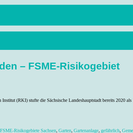
anstaltungen, Wandern, Kunst und Kultur im schönen Elbflorenz..
sden – FSME-Risikogebiet
nstitut (RKI) stufte die Sächsische Landeshauptstadt bereits 2020 al
FSME-Risikogebiete Sachsen
,
Garten
,
Gartenanlage
,
gefährlich
,
Geme