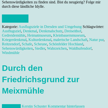
Sehenswürdigkeiten zu finden sind. Bist du neugierig? Folge mir
durch diese ländliche Idylle.
Weiterlesen
Kategorie:
Ausflugsziele in Dresden und Umgebung
Schlagwörter:
Ausflugsziel
,
Denkmal
,
Denkmalschutz
,
Dreiseithof
,
Gedreidemühle
,
Heimatmuseum
,
Kleinbauernmuseum
,
Kriegerdenkmal
,
Kulturdenkmal
,
malerische Landschaft
,
Natur pur
,
Reitzendorf
,
Schafe
,
Scheune
,
Schönfelder Hochland
,
Sehenswürdigkeiten
,
Siedler
,
Wahrzeichen
,
Waldhufendorf
,
Windmühle
Durch den
Friedrichsgrund zur
Meixmühle
8. Juni 2014
Kerstin Schuster
Kommentar hinterlassen