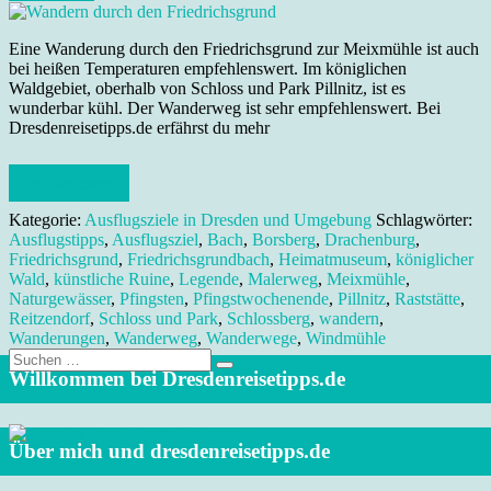
Eine Wanderung durch den Friedrichsgrund zur Meixmühle ist auch
bei heißen Temperaturen empfehlenswert. Im königlichen
Waldgebiet, oberhalb von Schloss und Park Pillnitz, ist es
wunderbar kühl. Der Wanderweg ist sehr empfehlenswert. Bei
Dresdenreisetipps.de erfährst du mehr
Weiterlesen
Kategorie:
Ausflugsziele in Dresden und Umgebung
Schlagwörter:
Ausflugstipps
,
Ausflugsziel
,
Bach
,
Borsberg
,
Drachenburg
,
Friedrichsgrund
,
Friedrichsgrundbach
,
Heimatmuseum
,
königlicher
Wald
,
künstliche Ruine
,
Legende
,
Malerweg
,
Meixmühle
,
Naturgewässer
,
Pfingsten
,
Pfingstwochenende
,
Pillnitz
,
Raststätte
,
Reitzendorf
,
Schloss und Park
,
Schlossberg
,
wandern
,
Wanderungen
,
Wanderweg
,
Wanderwege
,
Windmühle
Suche
nach:
Willkommen bei Dresdenreisetipps.de
Über mich und dresdenreisetipps.de