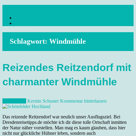
Skip
dresdenreisetipps.de
to
Impressum
content
Reisetipps Dresden, Sehenswürdigkeiten, Ausflugsziele Sachsen,
Datenschutz
Veranstaltungen, Wandern, Kunst und Kultur im schönen Elbflorenz..
Schlagwort:
Windmühle
Reizendes Reitzendorf mit
charmanter Windmühle
9. Juni 2014
Kerstin Schuster
Kommentar hinterlassen
Das reizende Reitzendorf war neulich unser Ausflugsziel. Bei
Dresdenreisetipps.de möchte ich dir diese tolle Ortschaft inmitten
der Natur näher vorstellen. Man mag es kaum glauben, dass hier
nicht nur glückliche Hühner leben, sondern auch