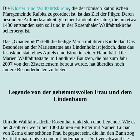
Die
Kloster- und Wallfahrtskirche
, die der römisch-katholischen
Pfarrgemeinde Ralbitz zugeordnet ist, ist das Ziel der Pilger. Deren
besondere Aufmerksamkeit gilt einer Lindenholzstatue, die um etwa
1480 entstanden sein soll und in der Rosenthaler Wallfahrtskirche
beherbergt ist.
Das „Gnadenbild“ stellt die heilige Maria mit ihrem Kinde dar. Das
Besondere an der Marienstatue aus Lindenholz ist jedoch, dass das
Jesuskind statt eines Apfels eine Birne in seiner Hand hält. Die
Marien-Wallfahrtsstätte im Landkreis Bautzen, die bis zum Jahr
2007 von den Zisterziensern betreut wurde, hat überdies noch
andere Besonderheiten zu bieten.
Legende von der geheimnisvollen Frau und dem
Lindenbaum
Um die Wallfahrtskirche Rosenthal rankt sich eine Legende. Wie es
heißt soll vor weit über 1000 Jahren ein Ritter mit Namen Lucian
von Zerna einer schönen Frau begegnet sein, die ihn den Bann zog.
Er ritt ihr nach, bis zu einem Lindenbaum. Dort verschwand sie