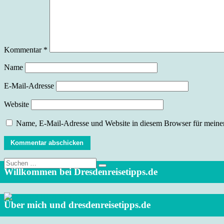
Kommentar
*
Name
E-Mail-Adresse
Website
Name, E-Mail-Adresse und Website in diesem Browser für meine
Suche
nach:
Willkommen bei Dresdenreisetipps.de
Über mich und dresdenreisetipps.de