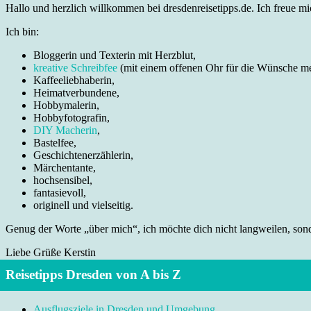
Hallo und herzlich willkommen bei dresdenreisetipps.de. Ich freue mic
Ich bin:
Bloggerin und Texterin mit Herzblut,
kreative Schreibfee
(mit einem offenen Ohr für die Wünsche m
Kaffeeliebhaberin,
Heimatverbundene,
Hobbymalerin,
Hobbyfotografin,
DIY Macherin
,
Bastelfee,
Geschichtenerzählerin,
Märchentante,
hochsensibel,
fantasievoll,
originell und vielseitig.
Genug der Worte „über mich“, ich möchte dich nicht langweilen, sonde
Liebe Grüße Kerstin
Reisetipps Dresden von A bis Z
Ausflugsziele in Dresden und Umgebung