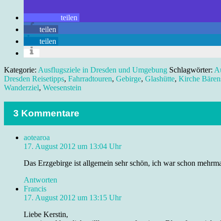
teilen
teilen
teilen
Kategorie:
Ausflugsziele in Dresden und Umgebung
Schlagwörter:
Au
Dresden Reisetipps
,
Fahrradtouren
,
Gebirge
,
Glashütte
,
Kirche Bären
Wanderziel
,
Weesenstein
3 Kommentare
aotearoa
17. August 2012 um 13:04 Uhr
Das Erzgebirge ist allgemein sehr schön, ich war schon mehrma
Antworten
Francis
17. August 2012 um 13:15 Uhr
Liebe Kerstin,