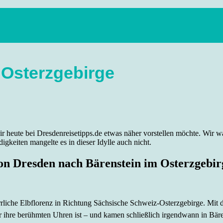
anstaltungen, Wandern, Kunst und Kultur im schönen Elbflorenz..
 Osterzgebirge
h dir heute bei Dresdenreisetipps.de etwas näher vorstellen möchte. W
keiten mangelte es in dieser Idylle auch nicht.
on Dresden nach Bärenstein im Osterzgebir
rrliche Elbflorenz in Richtung Sächsische Schweiz-Osterzgebirge. Mit
 für ihre berühmten Uhren ist – und kamen schließlich irgendwann in Bäre