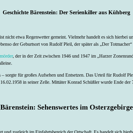
Geschichte Bärenstein: Der Serienkiller aus Kühberg
 nicht etwa Regenwetter gemeint. Vielmehr handelt es sich hierbei um 
benso der Geburtsort von Rudolf Pleil, der später als „Der Totmacher“
nmörder
, der in der Zeit zwischen 1946 und 1947 im „Harzer Zonenrandgeb
lleine.
 – sorgte für großes Aufsehen und Entsetzen. Das Urteil für Rudolf P
16.02.1958 in seiner Zelle. Mittäter Konrad Schüßler wurde Ende der 7
Bärenstein: Sehenswertes im Osterzgebirge
iegt und zugleich im Einfahrtsbereich der Ortschaft. Es handelt sich hie