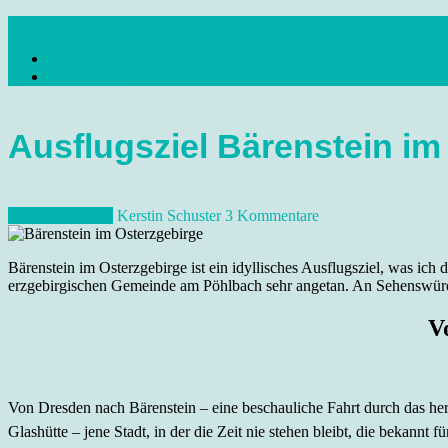
Skip
dresdenreisetipps.de
to
Impressum
content
Reisetipps Dresden, Sehenswürdigkeiten, Ausflugsziele Sachsen, Ver
Datenschutz
Ausflugsziel Bärenstein im
16. August 2012
Kerstin Schuster
3 Kommentare
Bärenstein im Osterzgebirge ist ein idyllisches Ausflugsziel, was ic
erzgebirgischen Gemeinde am Pöhlbach sehr angetan. An Sehenswürdig
V
Von Dresden nach Bärenstein – eine beschauliche Fahrt durch das he
Glashütte – jene Stadt, in der die Zeit nie stehen bleibt, die bekannt