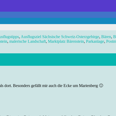
sflugstipps
,
Ausflugsziel Sächsische Schweiz-Osterzgebirge
,
Bären
,
B
stein
,
malerische Landschaft
,
Marktplatz Bärenstein
,
Parkanlage
,
Postm
ls dort. Besonders gefällt mir auch die Ecke um Marienberg 🙂