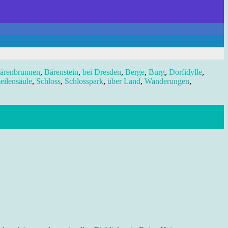
ärenbrunnen
,
Bärenstein
,
bei Dresden
,
Berge
,
Burg
,
Dorfidylle
,
eilensäule
,
Schloss
,
Schlosspark
,
über Land
,
Wanderungen
,