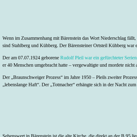
Wenn im Zusammenhang mit Bärenstein das Wort Niederschlag fällt, ist
sind Stahlberg und Kühberg. Der Bärensteiner Ortsteil Kühberg war e
Der am 07.07.1924 geborene
Rudolf Pleil war ein gefürchteter Serie
er 40 Menschen umgebracht hatte – vergewaltigte und mordete nicht a
Der „Braunschweiger Prozess“ im Jahre 1950 – Pleils zweiter Prozess
„lebenslange Haft“. Der „Totmacher“ erhängte sich in der Nacht zum 
Sehenswert in Bärenstein ist die alte Kirche, die direkt an der B 95 l