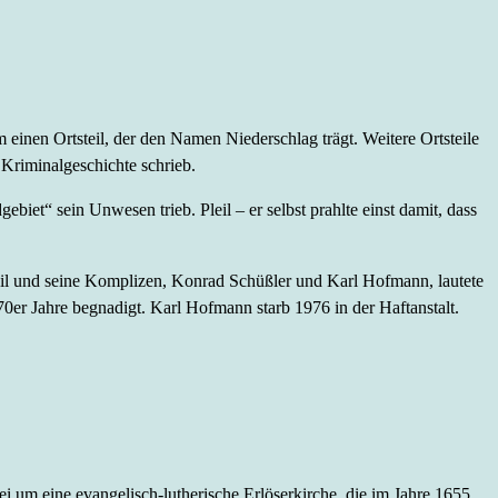
einen Ortsteil, der den Namen Niederschlag trägt. Weitere Ortsteile
 Kriminalgeschichte schrieb.
iet“ sein Unwesen trieb. Pleil – er selbst prahlte einst damit, dass
leil und seine Komplizen, Konrad Schüßler und Karl Hofmann, lautete
0er Jahre begnadigt. Karl Hofmann starb 1976 in der Haftanstalt.
rbei um eine evangelisch-lutherische Erlöserkirche, die im Jahre 1655