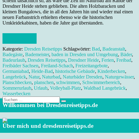
scheint tatsächlich so, als wäre die Zeit im Naturbad am Rande der
Dresdner Heide stehen geblieben. Die alten Holzbaracken und
kleinen Bungalows, die in all den Jahren hin und wieder mal einen
neuen Farbanstrich erhielten ebenso wie die historischen
Umkleidekabinen, haben die Jahre gut überstanden.
Weiterlesen
Kategorie:
Dresden Reisetipps
Schlagwörter:
Bad
,
Badeanstalt
,
Badegäste
,
Bademeister
,
baden in Dresden und Umgebung
,
Bäder
,
Badeurlaub
,
Dresden Reisetipps
,
Dresdner Heide
,
Ferien
,
Freibad
,
Freibäder Sachsen
,
Freiland-Schach
,
Freizeitangebote
,
Germaniabad
,
Heide-Bad
,
historische Gebäude
,
Kinderbecken
,
Langebrück
,
Natur
,
Naturbad
,
Naturbäder Dresden
,
Naturgewässer
,
Planschbecken
,
planschen
,
schwimmen
,
Schwimmerbereich
,
Sommerurlaub
,
Urlaub
,
Volleyball-Platz
,
Waldbad Langebrück
,
Wasserbecken
Suche
nach:
Willkommen bei Dresdenreisetipps.de
Über mich und dresdenreisetipps.de