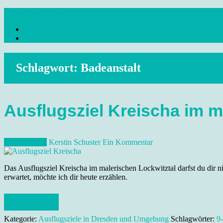
Skip
dresdenreisetipps.de
to
Impressum
content
Reisetipps Dresden, Sehenswürdigkeiten, Ausflugsziele Sachsen, Ver
Datenschutz
Schlagwort:
Badeanstalt
Ausflugsziel Kreischa im m
13. Juni 2022
Kerstin Schuster
Ein Kommentar
Das Ausflugsziel Kreischa im malerischen Lockwitztal darfst du dir 
erwartet, möchte ich dir heute erzählen.
Weiterlesen
Kategorie:
Ausflugsziele in Dresden und Umgebung
Schlagwörter:
9