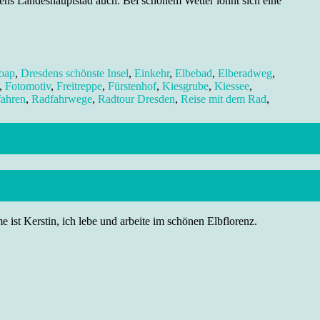
sens Landeshauptstad auch. Bei schönem Wetter lohnt sich eine
oap
,
Dresdens schönste Insel
,
Einkehr
,
Elbebad
,
Elberadweg
,
,
Fotomotiv
,
Freitreppe
,
Fürstenhof
,
Kiesgrube
,
Kiessee
,
ahren
,
Radfahrwege
,
Radtour Dresden
,
Reise mit dem Rad
,
 ist Kerstin, ich lebe und arbeite im schönen Elbflorenz.