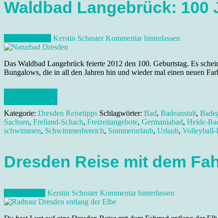
Waldbad Langebrück: 100 
5. August 2012
Kerstin Schuster
Kommentar hinterlassen
Das Waldbad Langebrück feierte 2012 den 100. Geburtstag. Es scheint
Bungalows, die in all den Jahren hin und wieder mal einen neuen Far
Weiterlesen
Kategorie:
Dresden Reisetipps
Schlagwörter:
Bad
,
Badeanstalt
,
Badeg
Sachsen
,
Freiland-Schach
,
Freizeitangebote
,
Germaniabad
,
Heide-Ba
schwimmen
,
Schwimmerbereich
,
Sommerurlaub
,
Urlaub
,
Volleyball-
Dresden Reise mit dem Fah
21. Mai 2012
Kerstin Schuster
Kommentar hinterlassen