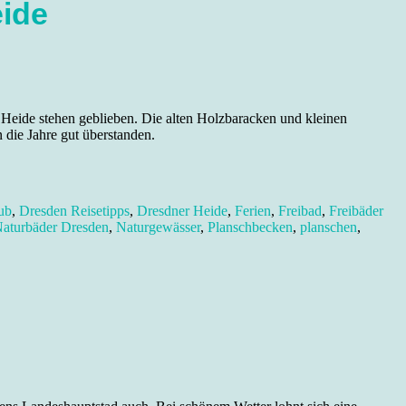
ide
 Heide stehen geblieben. Die alten Holzbaracken und kleinen
 die Jahre gut überstanden.
ub
,
Dresden Reisetipps
,
Dresdner Heide
,
Ferien
,
Freibad
,
Freibäder
aturbäder Dresden
,
Naturgewässer
,
Planschbecken
,
planschen
,