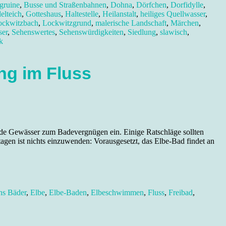
gruine
,
Busse und Straßenbahnen
,
Dohna
,
Dörfchen
,
Dorfidylle
,
elteich
,
Gotteshaus
,
Haltestelle
,
Heilanstalt
,
heiliges Quellwasser
,
ockwitzbach
,
Lockwitzgrund
,
malerische Landschaft
,
Märchen
,
ser
,
Sehenswertes
,
Sehenswürdigkeiten
,
Siedlung
,
slawisch
,
k
ng im Fluss
ßende Gewässer zum Badevergnügen ein. Einige Ratschläge sollten
agen ist nichts einzuwenden: Vorausgesetzt, das Elbe-Bad findet an
ns Bäder
,
Elbe
,
Elbe-Baden
,
Elbeschwimmen
,
Fluss
,
Freibad
,