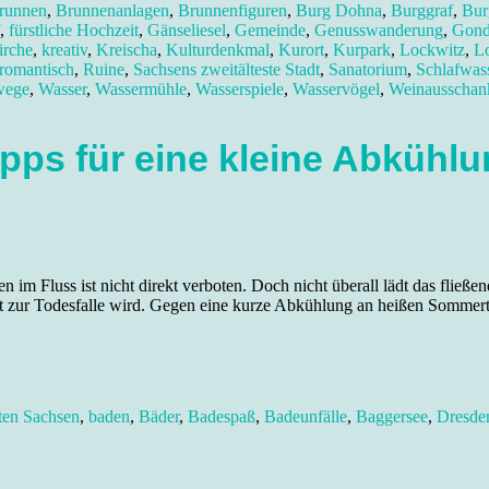
runnen
,
Brunnenanlagen
,
Brunnenfiguren
,
Burg Dohna
,
Burggraf
,
Bur
,
fürstliche Hochzeit
,
Gänseliesel
,
Gemeinde
,
Genusswanderung
,
Gond
irche
,
kreativ
,
Kreischa
,
Kulturdenkmal
,
Kurort
,
Kurpark
,
Lockwitz
,
L
romantisch
,
Ruine
,
Sachsens zweitälteste Stadt
,
Sanatorium
,
Schlafwas
wege
,
Wasser
,
Wassermühle
,
Wasserspiele
,
Wasservögel
,
Weinausschan
pps für eine kleine Abkühlu
 im Fluss ist nicht direkt verboten. Doch nicht überall lädt das flie
ht zur Todesfalle wird. Gegen eine kurze Abkühlung an heißen Sommert
ten Sachsen
,
baden
,
Bäder
,
Badespaß
,
Badeunfälle
,
Baggersee
,
Dresde