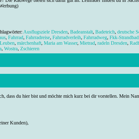
e? Die Radwege bieten sich dafür gut an. Leihräder findest du in Sach
 Werbung)
hlagwörter:
Ausflugsziele Dresden
,
Badeanstalt
,
Badeteich
,
deutsche S
aus
,
Fahrrad
,
Fahrradreise
,
Fahrradverleih
,
Fahrradweg
,
Fkk-Strandbad
Leuben
,
märchenhaft
,
Maria am Wasser
,
Mietrad
,
radeln Dresden
,
Radf
a
,
Wostra
,
Zschieren
h, dass du hier bist und möchte mich kurz bei dir vorstellen. Mein Name
einer Kunden),