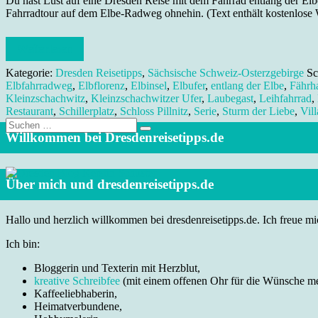
Du hast Lust auf eine Dresden Reise mit dem Fahrrad entlang der Elb
Fahrradtour auf dem Elbe-Radweg ohnehin. (Text enthält kostenlose
Weiterlesen
Kategorie:
Dresden Reisetipps
,
Sächsische Schweiz-Osterzgebirge
Sc
Elbfahrradweg
,
Elbflorenz
,
Elbinsel
,
Elbufer
,
entlang der Elbe
,
Fährh
Kleinzschachwitz
,
Kleinzschachwitzer Ufer
,
Laubegast
,
Leihfahrrad
,
Restaurant
,
Schillerplatz
,
Schloss Pillnitz
,
Serie
,
Sturm der Liebe
,
Vill
Suche
nach:
Willkommen bei Dresdenreisetipps.de
Über mich und dresdenreisetipps.de
Hallo und herzlich willkommen bei dresdenreisetipps.de. Ich freue mic
Ich bin:
Bloggerin und Texterin mit Herzblut,
kreative Schreibfee
(mit einem offenen Ohr für die Wünsche m
Kaffeeliebhaberin,
Heimatverbundene,