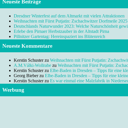
Neueste Beiträge
Dresdner Winterfest auf dem Altmarkt mit vielen Attraktionen
Weihnachten mit Fürst Putjatin: Zschachwitzer Dorfmeile 2025
Deutschlands Naturwunder 2023: Welche Naturschönheit gewi
Erlebe den Pirnaer Herbstzauber in der Altstadt Pirna
Pillnitzer Gartentag: Hereinspaziert ins Blütenreich
Neueste Kommentare
Kerstin Schuster
zu
Weihnachten mit Fürst Putjatin: Zschachwi
A.M.Válki-Wollrabe
zu
Weihnachten mit Fürst Putjatin: Zscha
Kerstin Schuster
zu
Elbe-Baden in Dresden – Tipps für eine kl
Georg Bieber
zu
Elbe-Baden in Dresden – Tipps für eine klei
Kerstin Schuster
zu
Es war einmal eine Malzfabrik in Niedersed
Werbung