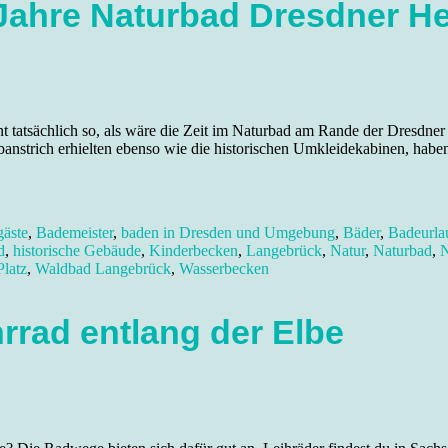
Jahre Naturbad Dresdner He
 tatsächlich so, als wäre die Zeit im Naturbad am Rande der Dresdner
banstrich erhielten ebenso wie die historischen Umkleidekabinen, haben
äste
,
Bademeister
,
baden in Dresden und Umgebung
,
Bäder
,
Badeurla
d
,
historische Gebäude
,
Kinderbecken
,
Langebrück
,
Natur
,
Naturbad
,
N
Platz
,
Waldbad Langebrück
,
Wasserbecken
rrad entlang der Elbe