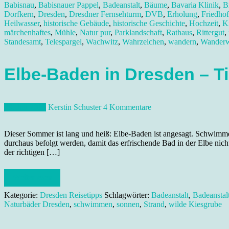
Babisnau
,
Babisnauer Pappel
,
Badeanstalt
,
Bäume
,
Bavaria Klinik
,
B
Dorfkern
,
Dresden
,
Dresdner Fernsehturm
,
DVB
,
Erholung
,
Friedhof
Heilwasser
,
historische Gebäude
,
historische Geschichte
,
Hochzeit
,
K
märchenhaftes
,
Mühle
,
Natur pur
,
Parklandschaft
,
Rathaus
,
Rittergut
,
Standesamt
,
Telespargel
,
Wachwitz
,
Wahrzeichen
,
wandern
,
Wander
Elbe-Baden in Dresden – Ti
29. Juli 2018
Kerstin Schuster
4 Kommentare
Dieser Sommer ist lang und heiß: Elbe-Baden ist angesagt. Schwimmen
durchaus befolgt werden, damit das erfrischende Bad in der Elbe nic
der richtigen […]
Weiterlesen
Kategorie:
Dresden Reisetipps
Schlagwörter:
Badeanstalt
,
Badeanstal
Naturbäder Dresden
,
schwimmen
,
sonnen
,
Strand
,
wilde Kiesgrube