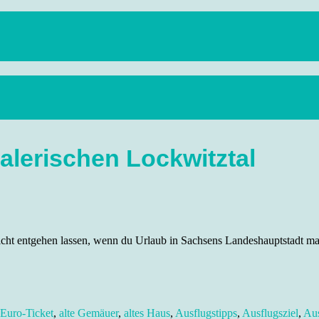
anstaltungen, Wandern, Kunst und Kultur im schönen Elbflorenz..
alerischen Lockwitztal
nicht entgehen lassen, wenn du Urlaub in Sachsens Landeshauptstadt m
-Euro-Ticket
,
alte Gemäuer
,
altes Haus
,
Ausflugstipps
,
Ausflugsziel
,
Aus