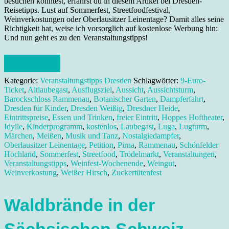
besuchen könntest, erfährst du in diesem Artikel bei Dresden-
Reisetipps. Lust auf Sommerfest, Streetfoodfestival,
Weinverkostungen oder Oberlausitzer Leinentage? Damit alles seine
Richtigkeit hat, weise ich vorsorglich auf kostenlose Werbung hin:
Und nun geht es zu den Veranstaltungstipps!
Weiterlesen
Kategorie:
Veranstaltungstipps Dresden
Schlagwörter:
9-Euro-
Ticket
,
Altlaubegast
,
Ausflugsziel
,
Aussicht
,
Aussichtsturm
,
Barockschloss Rammenau
,
Botanischer Garten
,
Dampferfahrt
,
Dresden für Kinder
,
Dresden Weißig
,
Dresdner Heide
,
Eintrittspreise
,
Essen und Trinken
,
freier Eintritt
,
Hoppes Hoftheater
,
Idylle
,
Kinderprogramm
,
kostenlos
,
Laubegast
,
Luga
,
Lugturm
,
Märchen
,
Meißen
,
Musik und Tanz
,
Nostalgiedampfer
,
Oberlausitzer Leinentage
,
Petition
,
Pirna
,
Rammenau
,
Schönfelder
Hochland
,
Sommerfest
,
Streetfood
,
Trödelmarkt
,
Veranstaltungen
,
Veranstaltungstipps
,
Weinfest-Wochenende
,
Weingut
,
Weinverkostung
,
Weißer Hirsch
,
Zuckertütenfest
Waldbrände in der