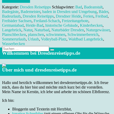
Kategorie:
Dresden Reisetipps
Schlagwörter:
Bad
,
Badeanstalt
,
Badegäste
,
Bademeister
,
baden in Dresden und Umgebung
,
Bäder
,
Badeurlaub
,
Dresden Reisetipps
,
Dresdner Heide
,
Ferien
,
Freibad
,
Freibäder Sachsen
,
Freiland-Schach
,
Freizeitangebote
,
Germaniabad
,
Heide-Bad
,
historische Gebäude
,
Kinderbecken
,
Langebrück
,
Natur
,
Naturbad
,
Naturbäder Dresden
,
Naturgewässer
,
Planschbecken
,
planschen
,
schwimmen
,
Schwimmerbereich
,
Sommerurlaub
,
Urlaub
,
Volleyball-Platz
,
Waldbad Langebrück
,
Wasserbecken
Suche
nach:
Willkommen bei Dresdenreisetipps.de
Über mich und dresdenreisetipps.de
Hallo und herzlich willkommen bei dresdenreisetipps.de. Ich freue
mich, dass du hier bist und möchte mich kurz bei dir vorstellen.
Mein Name ist Kerstin, ich lebe und arbeite im schönen Elbflorenz.
Ich bin:
Bloggerin und Texterin mit Herzblut,
kreative Schreibfee
(mit einem offenen Ohr für die Wünsche