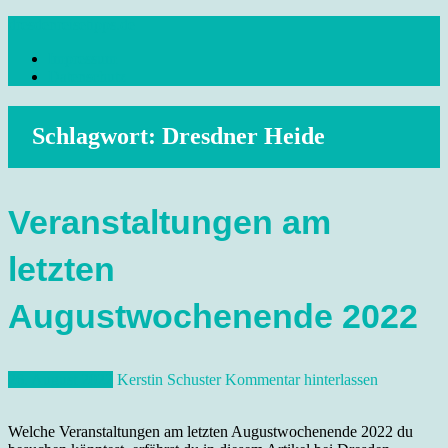
Skip
dresdenreisetipps.de
to
Impressum
content
Reisetipps Dresden, Sehenswürdigkeiten, Ausflugsziele Sachsen,
Datenschutz
Veranstaltungen, Wandern, Kunst und Kultur im schönen Elbflorenz..
Schlagwort:
Dresdner Heide
Veranstaltungen am
letzten
Augustwochenende 2022
26. August 2022
Kerstin Schuster
Kommentar hinterlassen
Welche Veranstaltungen am letzten Augustwochenende 2022 du