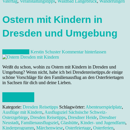
Vatertag
,
Veranstaltungstipps
,
Waldbad Langebrück
,
Wanderungen
Ostern mit Kindern in
Dresden und Umgebung
23. März 2016
Kerstin Schuster
Kommentar hinterlassen
Weißt du schon, wohin zu Ostern mit Kindern in Dresden und
Umgebung? Wenn nicht, habe ich bei Dresdenreisetipps.de einige
schöne Vorschläge für den Familienausflug an den Osterfeiertagen
in Sachsen für dich und deine Lieben.
Weiterlesen
Kategorie:
Dresden Reisetipps
Schlagwörter:
Abenteuerspielplatz
,
Ausflüge mit Kindern
,
Ausflugsziel Sächsische Schweiz-
Osterzgebirge
,
Dresden Reisetipps
,
Dresdner Heide
,
Dresdner
Neustadt
,
Familienausflugsziel
,
Glashütte
,
Kinder- und Jugendfarm
,
Kinderprogramm
,
Märchenwiese
,
Osterfeiertage
,
Osterferien
,