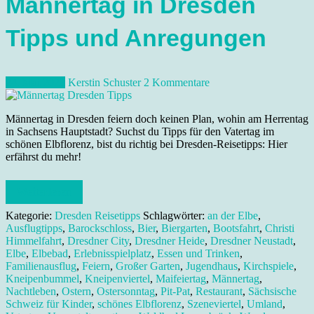
Männertag in Dresden
Tipps und Anregungen
24. Mai 2022
Kerstin Schuster
2 Kommentare
Männertag in Dresden feiern doch keinen Plan, wohin am Herrentag
in Sachsens Hauptstadt? Suchst du Tipps für den Vatertag im
schönen Elbflorenz, bist du richtig bei Dresden-Reisetipps: Hier
erfährst du mehr!
Weiterlesen
Kategorie:
Dresden Reisetipps
Schlagwörter:
an der Elbe
,
Ausflugtipps
,
Barockschloss
,
Bier
,
Biergarten
,
Bootsfahrt
,
Christi
Himmelfahrt
,
Dresdner City
,
Dresdner Heide
,
Dresdner Neustadt
,
Elbe
,
Elbebad
,
Erlebnisspielplatz
,
Essen und Trinken
,
Familienausflug
,
Feiern
,
Großer Garten
,
Jugendhaus
,
Kirchspiele
,
Kneipenbummel
,
Kneipenviertel
,
Maifeiertag
,
Männertag
,
Nachtleben
,
Ostern
,
Ostersonntag
,
Pit-Pat
,
Restaurant
,
Sächsische
Schweiz für Kinder
,
schönes Elbflorenz
,
Szeneviertel
,
Umland
,