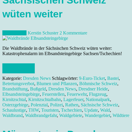
Sächsischen Schweiz
wüten weiter
29. Juli 2022
Kerstin Schuster
2 Kommentare
Die Waldbrände in der Sächsischen Schweiz wüten weiter:
Katastrophenalarm im Elbsandsteingebirge Sachsen/Tschechien!
Weiterlesen
Kategorie:
Dresden News
Schlagwörter:
9-Euro-Ticket
,
Bastei
,
Betretungsverbot
,
Blumen und Pflanzen
,
Böhmische Schweiz
,
Brandstiftung
,
Bußgeld
,
Dresden News
,
Dresdner Heide
,
Elbsandsteingebirge
,
Feuerstellen
,
Feuerwehr
,
Flugzeug
,
Kirnitzschtal
,
Kirnitzschtalbahn
,
Lagerfeuer
,
Nationalpark
,
Osterzgebirge
,
Polenztal
,
Polizei
,
Rathen
,
Sächsische Schweiz
,
Schaulustige
,
THW
,
Touristen
,
Tschechien
,
Update
,
Wald
,
Waldbrand
,
Waldbrandgefahr
,
Waldgebiete
,
Wandergebiet
,
Wildtiere