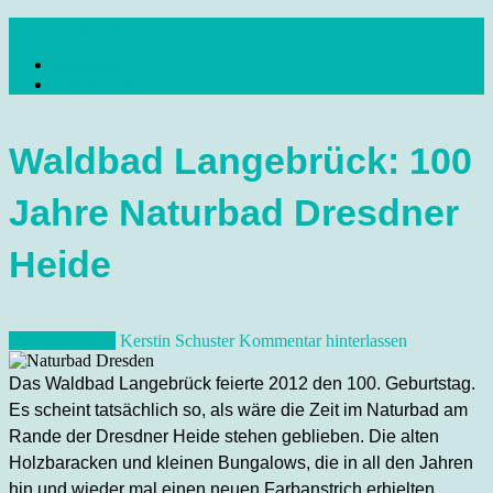
Skip
dresdenreisetipps.de
to
Impressum
content
Reisetipps Dresden, Sehenswürdigkeiten, Ausflugsziele Sachsen,
Datenschutz
Veranstaltungen, Wandern, Kunst und Kultur im schönen Elbflorenz..
Waldbad Langebrück: 100
Jahre Naturbad Dresdner
Heide
5. August 2012
Kerstin Schuster
Kommentar hinterlassen
Das Waldbad Langebrück feierte 2012 den 100. Geburtstag.
Es scheint tatsächlich so, als wäre die Zeit im Naturbad am
Rande der Dresdner Heide stehen geblieben. Die alten
Holzbaracken und kleinen Bungalows, die in all den Jahren
hin und wieder mal einen neuen Farbanstrich erhielten