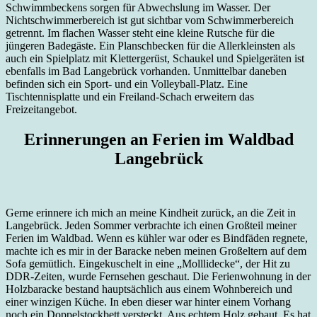
Schwimmbeckens sorgen für Abwechslung im Wasser. Der
Nichtschwimmerbereich ist gut sichtbar vom Schwimmerbereich
getrennt. Im flachen Wasser steht eine kleine Rutsche für die
jüngeren Badegäste. Ein Planschbecken für die Allerkleinsten als
auch ein Spielplatz mit Klettergerüst, Schaukel und Spielgeräten ist
ebenfalls im Bad Langebrück vorhanden. Unmittelbar daneben
befinden sich ein Sport- und ein Volleyball-Platz. Eine
Tischtennisplatte und ein Freiland-Schach erweitern das
Freizeitangebot.
Erinnerungen an Ferien im Waldbad
Langebrück
Gerne erinnere ich mich an meine Kindheit zurück, an die Zeit in
Langebrück. Jeden Sommer verbrachte ich einen Großteil meiner
Ferien im Waldbad. Wenn es kühler war oder es Bindfäden regnete,
machte ich es mir in der Baracke neben meinen Großeltern auf dem
Sofa gemütlich. Eingekuschelt in eine „Molllidecke“, der Hit zu
DDR-Zeiten, wurde Fernsehen geschaut. Die Ferienwohnung in der
Holzbaracke bestand hauptsächlich aus einem Wohnbereich und
einer winzigen Küche. In eben dieser war hinter einem Vorhang
noch ein Doppelstockbett versteckt. Aus echtem Holz gebaut. Es hat