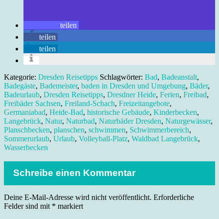
teilen
teilen
teilen
Kategorie:
Dresden Reisetipps
Schlagwörter:
Bad
,
Badeanstalt
,
Badegäste
,
Bademeister
,
baden in Dresden und Umgebung
,
Bäder
,
Badeurlaub
,
Dresden Reisetipps
,
Dresdner Heide
,
Ferien
,
Freibad
,
Freibäder Sachsen
,
Freiland-Schach
,
Freizeitangebote
,
Germaniabad
,
Heide-Bad
,
historische Gebäude
,
Kinderbecken
,
Langebrück
,
Natur
,
Naturbad
,
Naturbäder Dresden
,
Naturgewässer
,
Planschbecken
,
planschen
,
schwimmen
,
Schwimmerbereich
,
Sommerurlaub
,
Urlaub
,
Volleyball-Platz
,
Waldbad Langebrück
,
Wasserbecken
Schreibe einen Kommentar
Deine E-Mail-Adresse wird nicht veröffentlicht.
Erforderliche
Felder sind mit
*
markiert