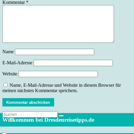
Kommentar
*
Name
E-Mail-Adresse
Website
Name, E-Mail-Adresse und Website in diesem Browser für
meinen nächsten Kommentar speichern.
Suche
nach:
Willkommen bei Dresdenreisetipps.de