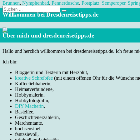
Brunnen
,
Nymphenbad
,
Pennerdusche
,
Postplatz
,
Semperoper
,
Sprin
Suche
nach:
Willkommen bei Dresdenreisetipps.de
Über mich und dresdenreisetipps.de
Hallo und herzlich willkommen bei dresdenreisetipps.de. Ich freue mic
Ich bin:
Bloggerin und Texterin mit Herzblut,
kreative Schreibfee
(mit einem offenen Ohr für die Wünsche m
Kaffeeliebhaberin,
Heimatverbundene,
Hobbymalerin,
Hobbyfotografin,
DIY Macherin
,
Bastelfee,
Geschichtenerzählerin,
Märchentante,
hochsensibel,
fantasievoll,
originell und vielseitig.