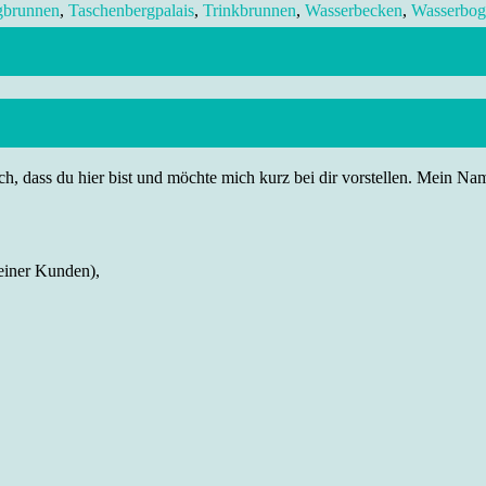
gbrunnen
,
Taschenbergpalais
,
Trinkbrunnen
,
Wasserbecken
,
Wasserbog
h, dass du hier bist und möchte mich kurz bei dir vorstellen. Mein Name
einer Kunden),