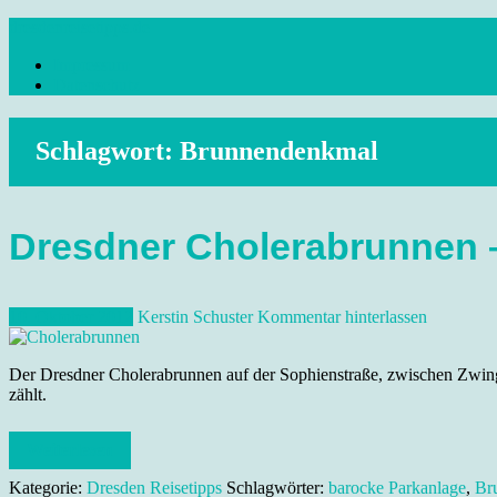
Skip
dresdenreisetipps.de
to
Impressum
content
Reisetipps Dresden, Sehenswürdigkeiten, Ausflugsziele Sachsen, Ver
Datenschutz
Schlagwort:
Brunnendenkmal
Dresdner Cholerabrunnen 
10. Oktober 2012
Kerstin Schuster
Kommentar hinterlassen
Der Dresdner Cholerabrunnen auf der Sophienstraße, zwischen Zwinge
zählt.
Weiterlesen
Kategorie:
Dresden Reisetipps
Schlagwörter:
barocke Parkanlage
,
Br