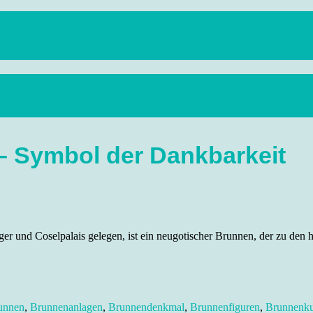
anstaltungen, Wandern, Kunst und Kultur im schönen Elbflorenz..
– Symbol der Dankbarkeit
r und Coselpalais gelegen, ist ein neugotischer Brunnen, der zu den 
unnen
,
Brunnenanlagen
,
Brunnendenkmal
,
Brunnenfiguren
,
Brunnenku