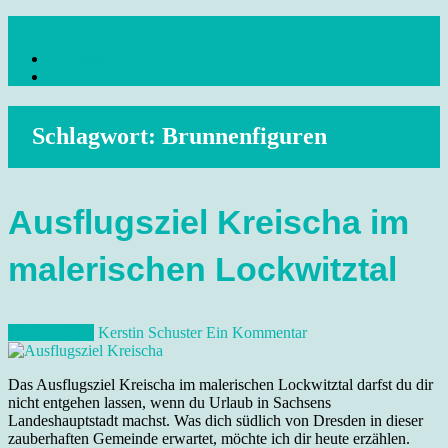
Skip
dresdenreisetipps.de
to
Impressum
content
Reisetipps Dresden, Sehenswürdigkeiten, Ausflugsziele Sachsen,
Datenschutz
Veranstaltungen, Wandern, Kunst und Kultur im schönen Elbflorenz..
Schlagwort:
Brunnenfiguren
Ausflugsziel Kreischa im
malerischen Lockwitztal
13. Juni 2022
Kerstin Schuster
Ein Kommentar
Das Ausflugsziel Kreischa im malerischen Lockwitztal darfst du dir
nicht entgehen lassen, wenn du Urlaub in Sachsens
Landeshauptstadt machst. Was dich südlich von Dresden in dieser
zauberhaften Gemeinde erwartet, möchte ich dir heute erzählen.