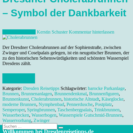
– Symbol der Dankbarkeit
10. Oktober 2012
Kerstin Schuster
Kommentar hinterlassen
Der Dresdner Cholerabrunnen auf der Sophienstraße, zwischen
Zwinger und Coselpalais gelegen, ist ein neugotischer Brunnen, der
zu den historischen Sehenswürdigkeiten und schönsten Wasserspiel
Dresdens zählt.
Weiterlesen
Kategorie:
Dresden Reisetipps
Schlagwörter:
barocke Parkanlage
,
Brunnen
,
Brunnenanlagen
,
Brunnendenkmal
,
Brunnenfiguren
,
Brunnenkunst
,
Cholerabrunnen
,
historische Altstadt
,
Käseglocke
,
moderne Brunnen
,
Nymphenbad
,
Pennerdusche
,
Postplatz
,
Semperoper
,
Springbrunnen
,
Taschenbergpalais
,
Trinkbrunnen
,
Wasserbecken
,
Wasserbogen
,
Wasserspiele Gutschmid-Brunnen
,
Wasservorhang
,
Zwinger
Suche
nach:
Willkommen bei Dresdenreisetipps.de