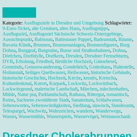
Weiterlesen
Kategorie:
Ausflugsziele in Dresden und Umgebung
Schlagwörter:
9-Euro-Ticket
,
alte Gemäuer
,
altes Haus
,
Ausflugstipps
,
Ausflugsziel
,
Ausflugsziel Sächsische Schweiz-Osterzgebirge
,
Aussichtspunkt
,
Babisnau
,
Babisnauer Pappel
,
Badeanstalt
,
Bäume
,
Bavaria Klinik
,
Brunnen
,
Brunnenanlagen
,
Brunnenfiguren
,
Burg
Dohna
,
Burggraf
,
Burgruine
,
Busse und Straßenbahnen
,
Dohna
,
Dörfchen
,
Dorfidylle
,
Dorfkern
,
Dresden
,
Dresdner Fernsehturm
,
DVB
,
Erholung
,
Friedhof
,
fürstliche Hochzeit
,
Gänseliesel
,
Gemeinde
,
Genusswanderung
,
Gondelteich
,
Gotteshaus
,
Haltestelle
,
Heilanstalt
,
heiliges Quellwasser
,
Heilwasser
,
historische Gebäude
,
historische Geschichte
,
Hochzeit
,
Kirche
,
kreativ
,
Kreischa
,
Kulturdenkmal
,
Kurort
,
Kurpark
,
Lockwitz
,
Lockwitzbach
,
Lockwitzgrund
,
malerische Landschaft
,
Märchen
,
märchenhaftes
,
Mühle
,
Natur pur
,
Parklandschaft
,
Rathaus
,
Rittergut
,
romantisch
,
Ruine
,
Sachsens zweitälteste Stadt
,
Sanatorium
,
Schlafwasser
,
Sehenswertes
,
Sehenswürdigkeiten
,
Siedlung
,
slawisch
,
Standesamt
,
Telespargel
,
Wachwitz
,
Wahrzeichen
,
wandern
,
Wanderwege
,
Wasser
,
Wassermühle
,
Wasserspiele
,
Wasservögel
,
Weinausschank
Dresdner Cholerabrunnen