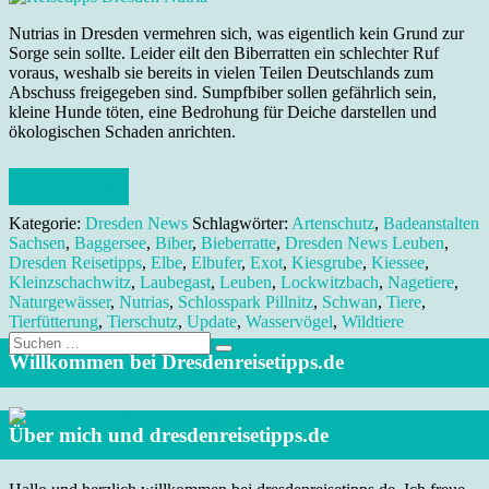
Nutrias in Dresden vermehren sich, was eigentlich kein Grund zur
Sorge sein sollte. Leider eilt den Biberratten ein schlechter Ruf
voraus, weshalb sie bereits in vielen Teilen Deutschlands zum
Abschuss freigegeben sind. Sumpfbiber sollen gefährlich sein,
kleine Hunde töten, eine Bedrohung für Deiche darstellen und
ökologischen Schaden anrichten.
Weiterlesen
Kategorie:
Dresden News
Schlagwörter:
Artenschutz
,
Badeanstalten
Sachsen
,
Baggersee
,
Biber
,
Bieberratte
,
Dresden News Leuben
,
Dresden Reisetipps
,
Elbe
,
Elbufer
,
Exot
,
Kiesgrube
,
Kiessee
,
Kleinzschachwitz
,
Laubegast
,
Leuben
,
Lockwitzbach
,
Nagetiere
,
Naturgewässer
,
Nutrias
,
Schlosspark Pillnitz
,
Schwan
,
Tiere
,
Tierfütterung
,
Tierschutz
,
Update
,
Wasservögel
,
Wildtiere
Suche
nach:
Willkommen bei Dresdenreisetipps.de
Über mich und dresdenreisetipps.de