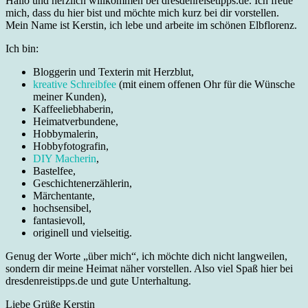
Hallo und herzlich willkommen bei dresdenreisetipps.de. Ich freue
mich, dass du hier bist und möchte mich kurz bei dir vorstellen.
Mein Name ist Kerstin, ich lebe und arbeite im schönen Elbflorenz.
Ich bin:
Bloggerin und Texterin mit Herzblut,
kreative Schreibfee
(mit einem offenen Ohr für die Wünsche
meiner Kunden),
Kaffeeliebhaberin,
Heimatverbundene,
Hobbymalerin,
Hobbyfotografin,
DIY Macherin
,
Bastelfee,
Geschichtenerzählerin,
Märchentante,
hochsensibel,
fantasievoll,
originell und vielseitig.
Genug der Worte „über mich“, ich möchte dich nicht langweilen,
sondern dir meine Heimat näher vorstellen. Also viel Spaß hier bei
dresdenreistipps.de und gute Unterhaltung.
Liebe Grüße Kerstin