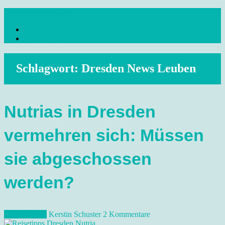
Skip
dresdenreisetipps.de
to
Impressum
content
Reisetipps Dresden, Sehenswürdigkeiten, Ausflugsziele Sachsen,
Datenschutz
Veranstaltungen, Wandern, Kunst und Kultur im schönen Elbflorenz..
Schlagwort:
Dresden News Leuben
Nutrias in Dresden
vermehren sich: Müssen
sie abgeschossen
werden?
12. Mai 2021
Kerstin Schuster
2 Kommentare