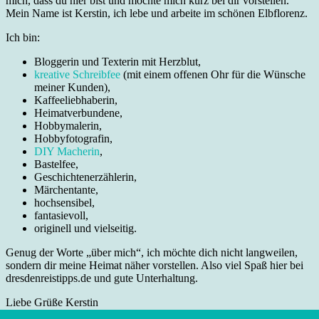
mich, dass du hier bist und möchte mich kurz bei dir vorstellen.
Mein Name ist Kerstin, ich lebe und arbeite im schönen Elbflorenz.
Ich bin:
Bloggerin und Texterin mit Herzblut,
kreative Schreibfee
(mit einem offenen Ohr für die Wünsche
meiner Kunden),
Kaffeeliebhaberin,
Heimatverbundene,
Hobbymalerin,
Hobbyfotografin,
DIY Macherin
,
Bastelfee,
Geschichtenerzählerin,
Märchentante,
hochsensibel,
fantasievoll,
originell und vielseitig.
Genug der Worte „über mich“, ich möchte dich nicht langweilen,
sondern dir meine Heimat näher vorstellen. Also viel Spaß hier bei
dresdenreistipps.de und gute Unterhaltung.
Liebe Grüße Kerstin