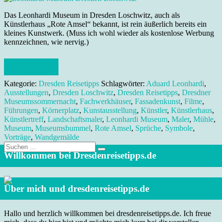
Das Leonhardi Museum in Dresden Loschwitz, auch als
Künstlerhaus „Rote Amsel“ bekannt, ist rein äußerlich bereits ein
kleines Kunstwerk. (Muss ich wohl wieder als kostenlose Werbung
kennzeichnen, wie nervig.)
Weiterlesen
Kategorie:
Dresden Reisetipps
Schlagwörter:
Aduard Leonhardi
,
Ausstellungen
,
Dresden Loschwitz
,
Dresden Reisetipps
,
Dresdner
Museumssommernacht
,
Fachwerkhäuser
,
Fassadenkunst
,
Filme
,
Führungen
,
Körnerplatz
,
Kunstausstellung
,
Künstler
,
Künstlerhaus
,
Künstlertreff
,
Landschaftsmaler
,
Leonhardi Museum
,
Maler
,
Mühle
,
Museum
,
Museumsbummel
,
Rote Amsel
,
Sprüche
,
Symbole
,
Vorträge
,
Wandgemälde
Suche
nach:
Willkommen bei Dresdenreisetipps.de
Über mich und dresdenreisetipps.de
Hallo und herzlich willkommen bei dresdenreisetipps.de. Ich freue