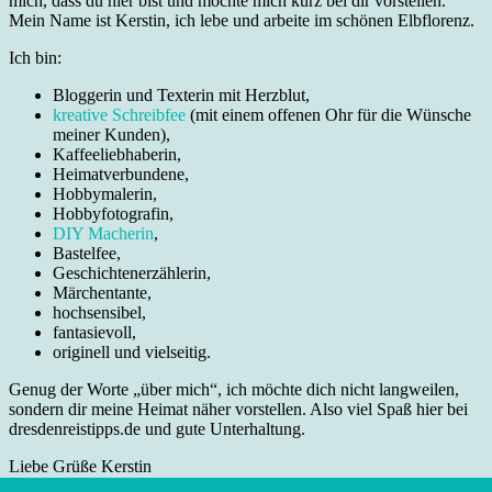
mich, dass du hier bist und möchte mich kurz bei dir vorstellen.
Mein Name ist Kerstin, ich lebe und arbeite im schönen Elbflorenz.
Ich bin:
Bloggerin und Texterin mit Herzblut,
kreative Schreibfee
(mit einem offenen Ohr für die Wünsche
meiner Kunden),
Kaffeeliebhaberin,
Heimatverbundene,
Hobbymalerin,
Hobbyfotografin,
DIY Macherin
,
Bastelfee,
Geschichtenerzählerin,
Märchentante,
hochsensibel,
fantasievoll,
originell und vielseitig.
Genug der Worte „über mich“, ich möchte dich nicht langweilen,
sondern dir meine Heimat näher vorstellen. Also viel Spaß hier bei
dresdenreistipps.de und gute Unterhaltung.
Liebe Grüße Kerstin