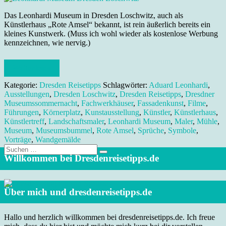
Das Leonhardi Museum in Dresden Loschwitz, auch als
Künstlerhaus „Rote Amsel“ bekannt, ist rein äußerlich bereits ein
kleines Kunstwerk. (Muss ich wohl wieder als kostenlose Werbung
kennzeichnen, wie nervig.)
Weiterlesen
Kategorie:
Dresden Reisetipps
Schlagwörter:
Aduard Leonhardi
,
Ausstellungen
,
Dresden Loschwitz
,
Dresden Reisetipps
,
Dresdner
Museumssommernacht
,
Fachwerkhäuser
,
Fassadenkunst
,
Filme
,
Führungen
,
Körnerplatz
,
Kunstausstellung
,
Künstler
,
Künstlerhaus
,
Künstlertreff
,
Landschaftsmaler
,
Leonhardi Museum
,
Maler
,
Mühle
,
Museum
,
Museumsbummel
,
Rote Amsel
,
Sprüche
,
Symbole
,
Vorträge
,
Wandgemälde
Suche
nach:
Willkommen bei Dresdenreisetipps.de
Über mich und dresdenreisetipps.de
Hallo und herzlich willkommen bei dresdenreisetipps.de. Ich freue