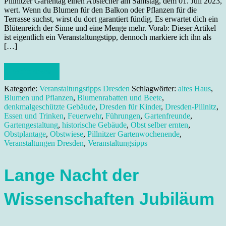
Pillnitzer Gartentag einen Abstecher am Samstag, dem 01. Juli 2023,
wert. Wenn du Blumen für den Balkon oder Pflanzen für die
Terrasse suchst, wirst du dort garantiert fündig. Es erwartet dich ein
Blütenreich der Sinne und eine Menge mehr. Vorab: Dieser Artikel
ist eigentlich ein Veranstaltungstipp, dennoch markiere ich ihn als
[…]
Weiterlesen
Kategorie:
Veranstaltungstipps Dresden
Schlagwörter:
altes Haus
,
Blumen und Pflanzen
,
Blumenrabatten und Beete
,
denkmalgeschützte Gebäude
,
Dresden für Kinder
,
Dresden-Pillnitz
,
Essen und Trinken
,
Feuerwehr
,
Führungen
,
Gartenfreunde
,
Gartengestaltung
,
historische Gebäude
,
Obst selber ernten
,
Obstplantage
,
Obstwiese
,
Pillnitzer Gartenwochenende
,
Veranstaltungen Dresden
,
Veranstaltungsipps
Lange Nacht der
Wissenschaften Jubiläum