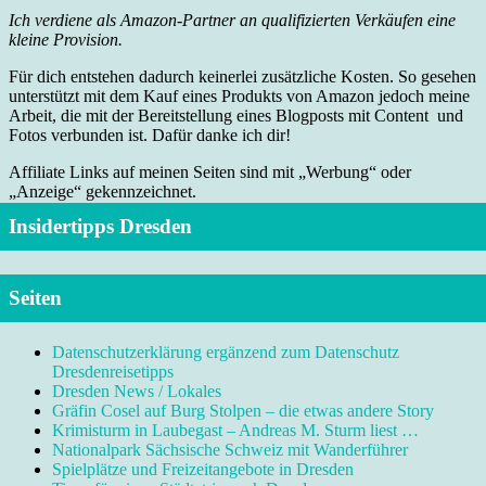
Ich verdiene als Amazon-Partner an qualifizierten Verkäufen eine
kleine Provision.
Für dich entstehen dadurch keinerlei zusätzliche Kosten. So gesehen
unterstützt mit dem Kauf eines Produkts von Amazon jedoch meine
Arbeit, die mit der Bereitstellung eines Blogposts mit Content und
Fotos verbunden ist. Dafür danke ich dir!
Affiliate Links auf meinen Seiten sind mit „Werbung“ oder
„Anzeige“ gekennzeichnet.
Insidertipps Dresden
Seiten
Datenschutzerklärung ergänzend zum Datenschutz
Dresdenreisetipps
Dresden News / Lokales
Gräfin Cosel auf Burg Stolpen – die etwas andere Story
Krimisturm in Laubegast – Andreas M. Sturm liest …
Nationalpark Sächsische Schweiz mit Wanderführer
Spielplätze und Freizeitangebote in Dresden