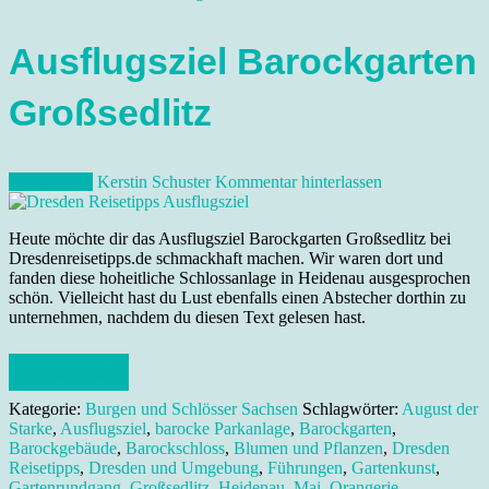
Ausflugsziel Barockgarten
Großsedlitz
2. Mai 2013
Kerstin Schuster
Kommentar hinterlassen
Heute möchte dir das Ausflugsziel Barockgarten Großsedlitz bei
Dresdenreisetipps.de schmackhaft machen. Wir waren dort und
fanden diese hoheitliche Schlossanlage in Heidenau ausgesprochen
schön. Vielleicht hast du Lust ebenfalls einen Abstecher dorthin zu
unternehmen, nachdem du diesen Text gelesen hast.
Weiterlesen
Kategorie:
Burgen und Schlösser Sachsen
Schlagwörter:
August der
Starke
,
Ausflugsziel
,
barocke Parkanlage
,
Barockgarten
,
Barockgebäude
,
Barockschloss
,
Blumen und Pflanzen
,
Dresden
Reisetipps
,
Dresden und Umgebung
,
Führungen
,
Gartenkunst
,
Gartenrundgang
,
Großsedlitz
,
Heidenau
,
Mai
,
Orangerie
,