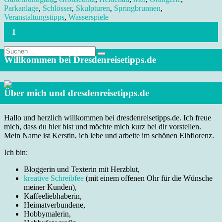
Parkanlage
,
Schlösser
,
Skulpturen
,
Springbrunnen
,
Veranstaltungstipps
,
Wasserspiele
1
2
»
Suche
nach:
Willkommen bei Dresdenreisetipps.de
Über mich und dresdenreisetipps.de
Hallo und herzlich willkommen bei dresdenreisetipps.de. Ich freue
mich, dass du hier bist und möchte mich kurz bei dir vorstellen.
Mein Name ist Kerstin, ich lebe und arbeite im schönen Elbflorenz.
Ich bin:
Bloggerin und Texterin mit Herzblut,
kreative Schreibfee
(mit einem offenen Ohr für die Wünsche
meiner Kunden),
Kaffeeliebhaberin,
Heimatverbundene,
Hobbymalerin,