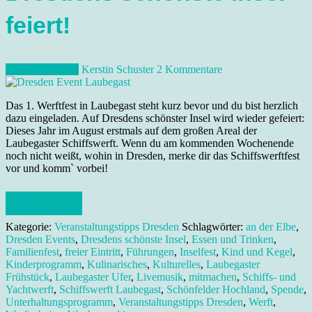
feiert!
19. August 2021
Kerstin Schuster
2 Kommentare
Das 1. Werftfest in Laubegast steht kurz bevor und du bist herzlich
dazu eingeladen. Auf Dresdens schönster Insel wird wieder gefeiert:
Dieses Jahr im August erstmals auf dem großen Areal der
Laubegaster Schiffswerft. Wenn du am kommenden Wochenende
noch nicht weißt, wohin in Dresden, merke dir das Schiffswerftfest
vor und komm` vorbei!
Weiterlesen
Kategorie:
Veranstaltungstipps Dresden
Schlagwörter:
an der Elbe
,
Dresden Events
,
Dresdens schönste Insel
,
Essen und Trinken
,
Familienfest
,
freier Eintritt
,
Führungen
,
Inselfest
,
Kind und Kegel
,
Kinderprogramm
,
Kulinarisches
,
Kulturelles
,
Laubegaster
Frühstück
,
Laubegaster Ufer
,
Livemusik
,
mitmachen
,
Schiffs- und
Yachtwerft
,
Schiffswerft Laubegast
,
Schönfelder Hochland
,
Spende
,
Unterhaltungsprogramm
,
Veranstaltungstipps Dresden
,
Werft
,