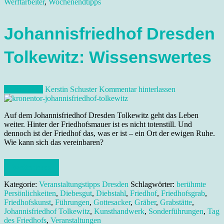
Werftarbeiter
,
Wochenendtipps
Johannisfriedhof Dresden
Tolkewitz: Wissenswertes
5. Juni 2017
Kerstin Schuster
Kommentar hinterlassen
Auf dem Johannisfriedhof Dresden Tolkewitz geht das Leben
weiter. Hinter der Friedhofsmauer ist es nicht totenstill. Und
dennoch ist der Friedhof das, was er ist – ein Ort der ewigen Ruhe.
Wie kann sich das vereinbaren?
Weiterlesen
Kategorie:
Veranstaltungstipps Dresden
Schlagwörter:
berühmte
Persönlichkeiten
,
Diebesgut
,
Diebstahl
,
Friedhof
,
Friedhofsgrab
,
Friedhofskunst
,
Führungen
,
Gottesacker
,
Gräber
,
Grabstätte
,
Johannisfriedhof Tolkewitz
,
Kunsthandwerk
,
Sonderführungen
,
Tag
des Friedhofs
,
Veranstaltungen