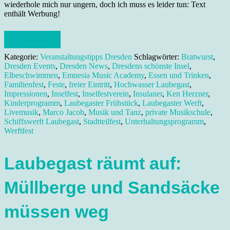
wiederhole mich nur ungern, doch ich muss es leider tun: Text
enthält Werbung!
Weiterlesen
Kategorie:
Veranstaltungstipps Dresden
Schlagwörter:
Bratwurst
,
Dresden Events
,
Dresden News
,
Dresdens schönste Insel
,
Elbeschwimmen
,
Emnesia Music Academy
,
Essen und Trinken
,
Familienfest
,
Feste
,
freier Eintritt
,
Hochwasser Laubegast
,
Impressionen
,
Inselfest
,
Inselfestverein
,
Insulaner
,
Ken Herzner
,
Kinderprogramm
,
Laubegaster Frühstück
,
Laubegaster Werft
,
Livemusik
,
Marco Jacob
,
Musik und Tanz
,
private Musikschule
,
Schiffswerft Laubegast
,
Stadtteilfest
,
Unterhaltungsprogramm
,
Werftfest
Laubegast räumt auf:
Müllberge und Sandsäcke
müssen weg