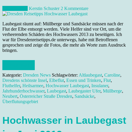
13. Juni 2013
Kerstin Schuster
2 Kommentare
Laubegast räumt auf: Müllberge und Sandsäcke müssen nach der
Flut der Elbe entsorgt werden. Viele Helfer sind vor Ort, um die
verheerenden Schäden des Hochwassers 2013 zu beseitigen. Ich
war für Dresdenreisetipps.de unterwegs, habe mit Betroffenen
gesprochen und zeige dir Fotos, die mehr als Worte zum Ausdruck
bringen.
Weiterlesen
Kategorie:
Dresden News
Schlagwörter:
Altlaubegast
,
Caroline
,
Dresdens schönste Insel
,
Elbeflut
,
Essen und Trinken
,
Flut
,
Fluthelfer
,
Heilsarmee
,
Hochwasser Laubegast
,
Insulaner
,
Jahrhunderhochwasser
,
Laubegast
,
Laubegaster Ufer
,
Müllberge
,
Neubert
,
Österreicher Straße Dresden
,
Sandsäcke
,
Überflutungsgebiet
Hochwasser in Laubegast