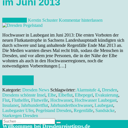
im Juni 2013
10. Juni 2013
Kerstin Schuster
Kommentar hinterlassen
Hochwasser in Laubegast im Juni 2013: Die ersten Vorboten der
neuen Flutkatastrophe in Sachsens Landeshauptstadt kündigten sich
durch schwere und lang anhaltende Regenfälle Ende Mai 2013 an.
Die Medien warnten dieses Mal recht früh, sodass die Menschen in
Dresden, und vor allem jene Personen, die in der Nähe der Elbe
wohnten als auch in den Hochwasserregionen, noch die
notwendigsten Vorbereitungen […]
Weiterlesen
Kategorie:
Dresden News
Schlagwörter:
Alarmstufe 4
,
Dresden
,
Dresdens schönste Insel
,
Elbe
,
Elbeflut
,
Elbepegel
,
Evakuierung
,
Flut
,
Fluthelfer
,
Flutwelle
,
Hochwasser
,
Hochwasser Laubegast
,
Insulaner
,
Jahrhundertflut
,
Jahrhunderthochwasser
,
Laubegast
,
Laubegaster Ufer
,
Pegelstand Dresden
,
Regenfälle
,
Sandsäcke
,
Starkregen Dresden
Suche
nach:
Willkommen bei Dresdenreisetipps.de