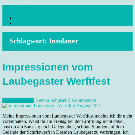
Skip
dresdenreisetipps.de
to
Impressum
content
Reisetipps Dresden, Sehenswürdigkeiten, Ausflugsziele Sachsen,
Datenschutz
Veranstaltungen, Wandern, Kunst und Kultur im schönen Elbflorenz..
Schlagwort:
Insulaner
Impressionen vom
Laubegaster Werftfest
21. August 2021
Kerstin Schuster
2 Kommentare
Meine Impressionen vom Laubegaster Werftfest möchte ich dir nicht
vorenthalten. Warst du am Freitag bei der Eröffnung nicht dabei,
hast du am Samstag noch Gelegenheit, schöne Stunden auf dem
Gelände der Schiffswerft in Dresden Laubegast zu verbringen. Ich